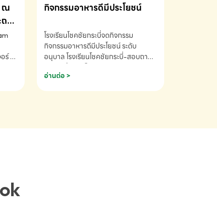
ณ
กิจกรรมอาหารดีมีประโยชน์
ระถม
ram
โรงเรียนโชคชัยกระบี่จดกิจกรรม
กิจกรรมอาหารดีมีประโยชน์ ระดับ
ร์ ซี
อนุบาล โรงเรียนโชคชัยกระบี่-สอบถาม
ory 5
ข้อมูลเพิ่มเติม โทร. 075-691910
อ่านต่อ >
ฟัง
าร
ยนที่
ยน
ติม
ook