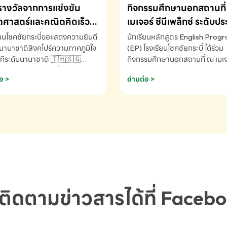
รางวัลจากการแข่งขัน
กิจกรรมศึกษานอกสถานที่ 
ศาสตร์และคณิตคิดเร็ว
เมเจอร์ ซีนีเพล็กซ์ ระดับป
ชาติ ครั้งที่ 46 ประจำปี
ศึกษา (EP.1-6)
ียนโชคชัยกระบี่ขอแสดงความยินดี
นักเรียนหลักสูตร English Prog
 ณ ประเทศสิงคโปร์
นานาชาติสิงคโปร์ความภาคภูมิใจ
(EP) โรงเรียนโชคชัยกระบี่ ได้ร่วม
ทีระดับนานาชาติ 🇹🇭🇸🇬
กิจกรรมศึกษานอกสถานที่ ณ เมเจอ
ัทธนันท์ พรหมพันธ์ ชั้นอนุบาล EP
นีเพล็กซ์ รับชมภาพยนตร์ Toy St
อ >
อ่านต่อ >
เรียนโชคชัยกระบี่ จ.กระบี่ คว้า
(Soundtrack)เพื่อเสริมทักษะการ
ลจากการแข่งขันคณิตศาสตร์และ
ภาษาอังกฤษ เรียนรู้คำศัพท์และก
ิดเร็วนานาชาติ ครั้งที่ 46 ประจำ
สื่อสารจากเจ้าของภาษา ผ่าน
69 ณ ประเทศสิงคโปร์
ประสบการณ์การเรียนรู้นอกห้องเรี
RNATIONAL MATHEMATICS
สนุกและสร้างแรงบันดาลใจ โรงเรี
MENTAL ARITHMETIC
โชคชัยกระบี่-สอบถามข้อมูลเพิ่มเ
ETITION 2026 - ถ้วยรางวัล
โทร. 075-691910
ะเลิศอันดับที่ 2 Mental
metic Competition K2 - ถ้วย
ลรองชนะเลิศอันดับที่ 2 Mental
ติดตามข่าวสารได้ที่ Faceb
metic Competition K2(Grop)
ียนโชคชัยกระบี่-สอบถามข้อมูล
เติม โทร. 075-691910