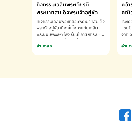
กิจกรรมเฉลิมพระเกียรติ
คว้า
พระบาทสมเด็จพระเจ้าอยู่หัว
คณิต
เนื่องในโอกาสวันเฉลิม
นานา
โกิจกรรมเฉลิมพระเกียรติพระบาทสมเด็จ
โรงเร
พระชนมพรรษา
พระเจ้าอยู่หัว เนื่องในโอกาสวันเฉลิม
2569
แชมป์
พระชนมพรรษา โรงเรียนโชคชัยกระบี่-
จากเว
สอบถามข้อมูลเพิ่มเติม โทร. 075-
ด.ช.พ
อ่านต่อ >
อ่านต่
691910
K3 โรง
รางวั
คณิตค
ปี 25
INTE
AND 
COMP
รองชน
Arith
รางวั
Arith
โรงเร
เพิ่ม