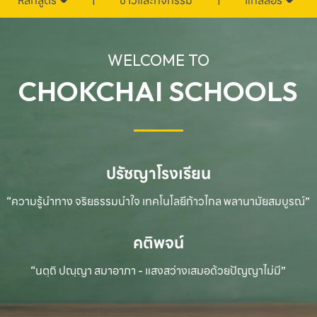
หลักสูตร
ข่าวและกิจกรรม
แกลลอรี่
WELCOME TO
CHOKCHAI SCHOOLS
ปรัชญาโรงเรียน
“ความรู้นำทาง จริยธรรมนำใจ เทคโนโลยีก้าวไกล
พลานามัยสมบูรณ์”
คติพจน์
“นตฺถิ ปณฺญา สมาอาภา - แสงสว่างเสมอด้วยปัญญาไม่มี”