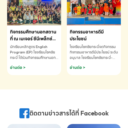
MATHEMATICS AND
MENTAL ARITHMETIC
COMPETITION 2026 - ถ้วย
รางวัลรองชนะเลิศอันดับที่ 2
Mental Arithmetic
กิจกรรมศึกษานอกสถาน
กิจกรรมอาหารดีมี
Competition K2 - ถ้วยรางวัล
รองชนะเลิศอันดับที่ 2 Mental
ที่ ณ เมเจอร์ ซีนีเพล็กซ์
ประโยชน์
Arithmetic Competition
ระดับประถมศึกษา (EP.1-
นักเรียนหลักสูตร English
โรงเรียนโชคชัยกระบี่จดกิจกรรม
K2(Grop) โรงเรียนโชคชัยกระบี่-
6)
Program (EP) โรงเรียนโชคชัย
กิจกรรมอาหารดีมีประโยชน์ ระดับ
สอบถามข้อมูลเพิ่มเติม โทร.
กระบี่ ได้ร่วมกิจกรรมศึกษานอก
อนุบาล โรงเรียนโชคชัยกระบี่-
075-691910
สถานที่ ณ เมเจอร์ ซีนีเพล็กซ์ รับ
สอบถามข้อมูลเพิ่มเติม โทร.
อ่านต่อ >
อ่านต่อ >
ชมภาพยนตร์ Toy Story 5
075-691910
(Soundtrack)เพื่อเสริมทักษะ
การฟังภาษาอังกฤษ เรียนรู้คำ
ศัพท์และการสื่อสารจากเจ้าของ
ภาษา ผ่านประสบการณ์การเรียนรู้
นอกห้องเรียนที่สนุกและสร้างแรง
บันดาลใจ โรงเรียนโชคชัยกระบี่-
สอบถามข้อมูลเพิ่มเติม โทร.
ติดตามข่าวสารได้ที่ Facebook
075-691910