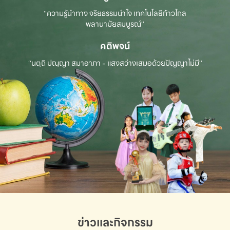
“ความรู้นำทาง จริยธรรมนำใจ เทคโนโลยีก้าวไกล
พลานามัยสมบูรณ์”
คติพจน์
“นตฺถิ ปณฺญา สมาอาภา - แสงสว่างเสมอด้วยปัญญาไม่มี”
ข่าวและกิจกรรม