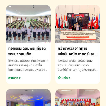
กิจกรรมเฉลิมพระเกียรติ
คว้ารางวัลจากการ
พระบาทสมเด็จ
แข่งขันคณิตศาสตร์และ
พระเจ้าอยู่หัว เนื่องใน
คณิตคิดเร็วนานาชาติ
โกิจกรรมเฉลิมพระเกียรติพระบาท
โรงเรียนโชคชัยกระบี่ขอแสดง
โอกาสวันเฉลิม
ครั้งที่ 46 ประจำปี 2569
สมเด็จพระเจ้าอยู่หัว เนื่องใน
ความยินดีแชมป์นานาชาติ
โอกาสวันเฉลิมพระชนมพรรษา
สิงคโปร์ความภาคภูมิใจจากเวที
พระชนมพรรษา
ณ ประเทศสิงคโปร์
โรงเรียนโชคชัยกระบี่-สอบถาม
ระดับนานาชาติ 🇹🇭🇸🇬
อ่านต่อ >
อ่านต่อ >
ข้อมูลเพิ่มเติม โทร. 075-691910
ด.ช.พัทธนันท์ พรหมพันธ์ ชั้น
อนุบาล EP K3 โรงเรียนโชคชัย
กระบี่ จ.กระบี่ คว้ารางวัลจากการ
แข่งขันคณิตศาสตร์และคณิตคิด
เร็วนานาชาติ ครั้งที่ 46 ประจำปี
2569 ณ ประเทศสิงคโปร์
INTERNATIONAL