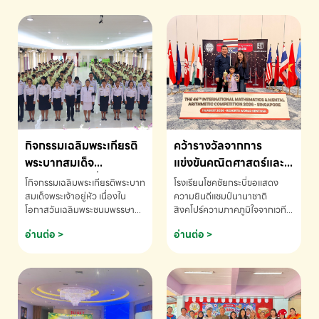
กิจกรรมเฉลิมพระเกียรติ
คว้ารางวัลจากการ
พระบาทสมเด็จ
แข่งขันคณิตศาสตร์และ
พระเจ้าอยู่หัว เนื่องใน
คณิตคิดเร็วนานาชาติ
โกิจกรรมเฉลิมพระเกียรติพระบาท
โรงเรียนโชคชัยกระบี่ขอแสดง
โอกาสวันเฉลิม
ครั้งที่ 46 ประจำปี 2569
สมเด็จพระเจ้าอยู่หัว เนื่องใน
ความยินดีแชมป์นานาชาติ
โอกาสวันเฉลิมพระชนมพรรษา
สิงคโปร์ความภาคภูมิใจจากเวที
พระชนมพรรษา
ณ ประเทศสิงคโปร์
โรงเรียนโชคชัยกระบี่-สอบถาม
ระดับนานาชาติ 🇹🇭🇸🇬
อ่านต่อ >
อ่านต่อ >
ข้อมูลเพิ่มเติม โทร. 075-691910
ด.ช.พัทธนันท์ พรหมพันธ์ ชั้น
อนุบาล EP K3 โรงเรียนโชคชัย
กระบี่ จ.กระบี่ คว้ารางวัลจากการ
แข่งขันคณิตศาสตร์และคณิตคิด
เร็วนานาชาติ ครั้งที่ 46 ประจำปี
2569 ณ ประเทศสิงคโปร์
INTERNATIONAL