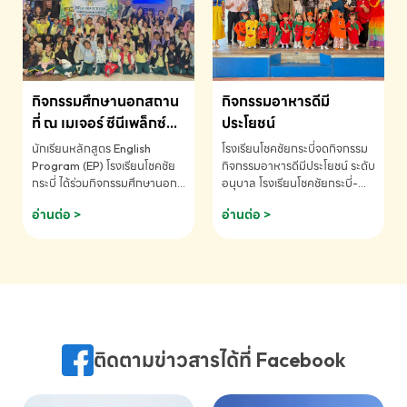
MATHEMATICS AND
MENTAL ARITHMETIC
COMPETITION 2026 - ถ้วย
รางวัลรองชนะเลิศอันดับที่ 2
Mental Arithmetic
กิจกรรมศึกษานอกสถาน
กิจกรรมอาหารดีมี
Competition K2 - ถ้วยรางวัล
รองชนะเลิศอันดับที่ 2 Mental
ที่ ณ เมเจอร์ ซีนีเพล็กซ์
ประโยชน์
Arithmetic Competition
ระดับประถมศึกษา (EP.1-
นักเรียนหลักสูตร English
โรงเรียนโชคชัยกระบี่จดกิจกรรม
K2(Grop) โรงเรียนโชคชัยกระบี่-
6)
Program (EP) โรงเรียนโชคชัย
กิจกรรมอาหารดีมีประโยชน์ ระดับ
สอบถามข้อมูลเพิ่มเติม โทร.
กระบี่ ได้ร่วมกิจกรรมศึกษานอก
อนุบาล โรงเรียนโชคชัยกระบี่-
075-691910
สถานที่ ณ เมเจอร์ ซีนีเพล็กซ์ รับ
สอบถามข้อมูลเพิ่มเติม โทร.
อ่านต่อ >
อ่านต่อ >
ชมภาพยนตร์ Toy Story 5
075-691910
(Soundtrack)เพื่อเสริมทักษะ
การฟังภาษาอังกฤษ เรียนรู้คำ
ศัพท์และการสื่อสารจากเจ้าของ
ภาษา ผ่านประสบการณ์การเรียนรู้
นอกห้องเรียนที่สนุกและสร้างแรง
บันดาลใจ โรงเรียนโชคชัยกระบี่-
สอบถามข้อมูลเพิ่มเติม โทร.
ติดตามข่าวสารได้ที่ Facebook
075-691910