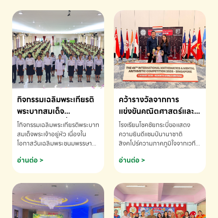
กิจกรรมเฉลิมพระเกียรติ
คว้ารางวัลจากการ
พระบาทสมเด็จ
แข่งขันคณิตศาสตร์และ
พระเจ้าอยู่หัว เนื่องใน
คณิตคิดเร็วนานาชาติ
โกิจกรรมเฉลิมพระเกียรติพระบาท
โรงเรียนโชคชัยกระบี่ขอแสดง
โอกาสวันเฉลิม
ครั้งที่ 46 ประจำปี 2569
สมเด็จพระเจ้าอยู่หัว เนื่องใน
ความยินดีแชมป์นานาชาติ
โอกาสวันเฉลิมพระชนมพรรษา
สิงคโปร์ความภาคภูมิใจจากเวที
พระชนมพรรษา
ณ ประเทศสิงคโปร์
โรงเรียนโชคชัยกระบี่-สอบถาม
ระดับนานาชาติ 🇹🇭🇸🇬
อ่านต่อ >
อ่านต่อ >
ข้อมูลเพิ่มเติม โทร. 075-691910
ด.ช.พัทธนันท์ พรหมพันธ์ ชั้น
อนุบาล EP K3 โรงเรียนโชคชัย
กระบี่ จ.กระบี่ คว้ารางวัลจากการ
แข่งขันคณิตศาสตร์และคณิตคิด
เร็วนานาชาติ ครั้งที่ 46 ประจำปี
2569 ณ ประเทศสิงคโปร์
INTERNATIONAL