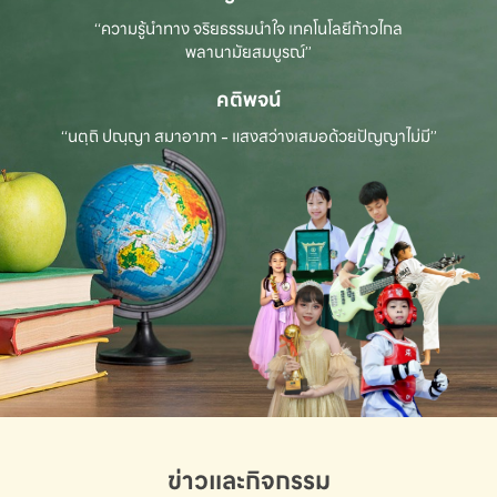
“ความรู้นำทาง จริยธรรมนำใจ เทคโนโลยีก้าวไกล
พลานามัยสมบูรณ์”
คติพจน์
“นตฺถิ ปณฺญา สมาอาภา - แสงสว่างเสมอด้วยปัญญาไม่มี”
ข่าวและกิจกรรม