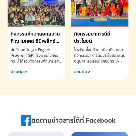
MATHEMATICS AND
MENTAL ARITHMETIC
COMPETITION 2026 - ถ้วย
รางวัลรองชนะเลิศอันดับที่ 2
Mental Arithmetic
กิจกรรมศึกษานอกสถาน
กิจกรรมอาหารดีมี
Competition K2 - ถ้วยรางวัล
รองชนะเลิศอันดับที่ 2 Mental
ที่ ณ เมเจอร์ ซีนีเพล็กซ์
ประโยชน์
Arithmetic Competition
ระดับประถมศึกษา (EP.1-
นักเรียนหลักสูตร English
โรงเรียนโชคชัยกระบี่จดกิจกรรม
K2(Grop) โรงเรียนโชคชัยกระบี่-
6)
Program (EP) โรงเรียนโชคชัย
กิจกรรมอาหารดีมีประโยชน์ ระดับ
สอบถามข้อมูลเพิ่มเติม โทร.
กระบี่ ได้ร่วมกิจกรรมศึกษานอก
อนุบาล โรงเรียนโชคชัยกระบี่-
075-691910
สถานที่ ณ เมเจอร์ ซีนีเพล็กซ์ รับ
สอบถามข้อมูลเพิ่มเติม โทร.
อ่านต่อ >
อ่านต่อ >
ชมภาพยนตร์ Toy Story 5
075-691910
(Soundtrack)เพื่อเสริมทักษะ
การฟังภาษาอังกฤษ เรียนรู้คำ
ศัพท์และการสื่อสารจากเจ้าของ
ภาษา ผ่านประสบการณ์การเรียนรู้
นอกห้องเรียนที่สนุกและสร้างแรง
บันดาลใจ โรงเรียนโชคชัยกระบี่-
สอบถามข้อมูลเพิ่มเติม โทร.
ติดตามข่าวสารได้ที่ Facebook
075-691910