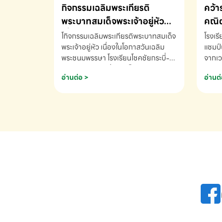
กิจกรรมเฉลิมพระเกียรติ
คว้า
พระบาทสมเด็จพระเจ้าอยู่หัว
คณิต
เนื่องในโอกาสวันเฉลิม
นานา
โกิจกรรมเฉลิมพระเกียรติพระบาทสมเด็จ
โรงเร
พระชนมพรรษา
พระเจ้าอยู่หัว เนื่องในโอกาสวันเฉลิม
2569
แชมป์
พระชนมพรรษา โรงเรียนโชคชัยกระบี่-
จากเว
สอบถามข้อมูลเพิ่มเติม โทร. 075-
ด.ช.พ
อ่านต่อ >
อ่านต่
691910
K3 โรง
รางวั
คณิตค
ปี 25
INTE
AND 
COMP
รองชน
Arith
รางวั
Arith
โรงเร
เพิ่ม