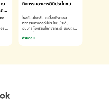
ณ
กิจกรรมอาหารดีมีประโยชน์
ระถม
ram
โรงเรียนโชคชัยกระบี่จดกิจกรรม
กิจกรรมอาหารดีมีประโยชน์ ระดับ
ร์ ซี
อนุบาล โรงเรียนโชคชัยกระบี่-สอบถาม
ory 5
ข้อมูลเพิ่มเติม โทร. 075-691910
อ่านต่อ >
ฟัง
าร
ยนที่
ยน
ติม
ook