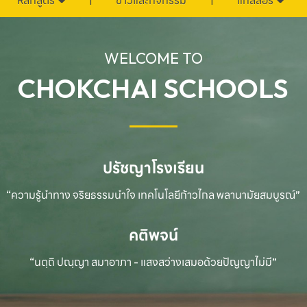
หลักสูตร
ข่าวและกิจกรรม
แกลลอรี่
WELCOME TO
CHOKCHAI SCHOOLS
ปรัชญาโรงเรียน
“ความรู้นำทาง จริยธรรมนำใจ เทคโนโลยีก้าวไกล
พลานามัยสมบูรณ์”
คติพจน์
“นตฺถิ ปณฺญา สมาอาภา - แสงสว่างเสมอด้วยปัญญาไม่มี”