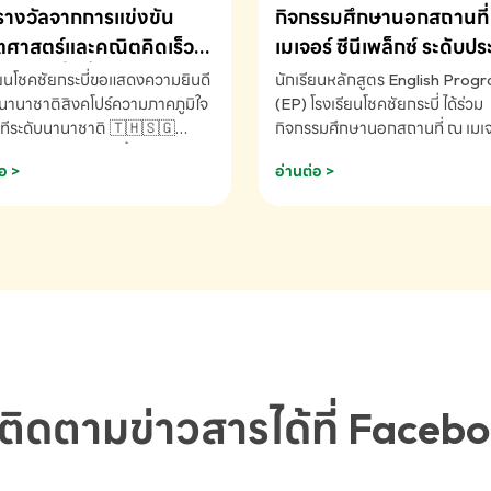
รางวัลจากการแข่งขัน
กิจกรรมศึกษานอกสถานที่ 
ศาสตร์และคณิตคิดเร็ว
เมเจอร์ ซีนีเพล็กซ์ ระดับป
ชาติ ครั้งที่ 46 ประจำปี
ศึกษา (EP.1-6)
ียนโชคชัยกระบี่ขอแสดงความยินดี
นักเรียนหลักสูตร English Prog
 ณ ประเทศสิงคโปร์
นานาชาติสิงคโปร์ความภาคภูมิใจ
(EP) โรงเรียนโชคชัยกระบี่ ได้ร่วม
ทีระดับนานาชาติ 🇹🇭🇸🇬
กิจกรรมศึกษานอกสถานที่ ณ เมเจอ
ัทธนันท์ พรหมพันธ์ ชั้นอนุบาล EP
นีเพล็กซ์ รับชมภาพยนตร์ Toy St
อ >
อ่านต่อ >
เรียนโชคชัยกระบี่ จ.กระบี่ คว้า
(Soundtrack)เพื่อเสริมทักษะการ
ลจากการแข่งขันคณิตศาสตร์และ
ภาษาอังกฤษ เรียนรู้คำศัพท์และก
ิดเร็วนานาชาติ ครั้งที่ 46 ประจำ
สื่อสารจากเจ้าของภาษา ผ่าน
69 ณ ประเทศสิงคโปร์
ประสบการณ์การเรียนรู้นอกห้องเรี
RNATIONAL MATHEMATICS
สนุกและสร้างแรงบันดาลใจ โรงเรี
MENTAL ARITHMETIC
โชคชัยกระบี่-สอบถามข้อมูลเพิ่มเ
ETITION 2026 - ถ้วยรางวัล
โทร. 075-691910
ะเลิศอันดับที่ 2 Mental
metic Competition K2 - ถ้วย
ลรองชนะเลิศอันดับที่ 2 Mental
ติดตามข่าวสารได้ที่ Faceb
metic Competition K2(Grop)
ียนโชคชัยกระบี่-สอบถามข้อมูล
เติม โทร. 075-691910