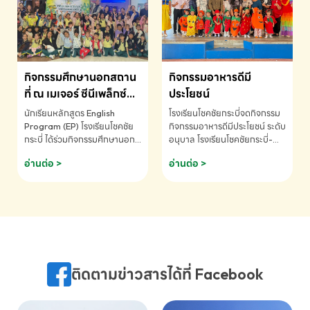
MATHEMATICS AND
MENTAL ARITHMETIC
COMPETITION 2026 - ถ้วย
รางวัลรองชนะเลิศอันดับที่ 2
Mental Arithmetic
กิจกรรมศึกษานอกสถาน
กิจกรรมอาหารดีมี
Competition K2 - ถ้วยรางวัล
รองชนะเลิศอันดับที่ 2 Mental
ที่ ณ เมเจอร์ ซีนีเพล็กซ์
ประโยชน์
Arithmetic Competition
ระดับประถมศึกษา (EP.1-
นักเรียนหลักสูตร English
โรงเรียนโชคชัยกระบี่จดกิจกรรม
K2(Grop) โรงเรียนโชคชัยกระบี่-
6)
Program (EP) โรงเรียนโชคชัย
กิจกรรมอาหารดีมีประโยชน์ ระดับ
สอบถามข้อมูลเพิ่มเติม โทร.
กระบี่ ได้ร่วมกิจกรรมศึกษานอก
อนุบาล โรงเรียนโชคชัยกระบี่-
075-691910
สถานที่ ณ เมเจอร์ ซีนีเพล็กซ์ รับ
สอบถามข้อมูลเพิ่มเติม โทร.
อ่านต่อ >
อ่านต่อ >
ชมภาพยนตร์ Toy Story 5
075-691910
(Soundtrack)เพื่อเสริมทักษะ
การฟังภาษาอังกฤษ เรียนรู้คำ
ศัพท์และการสื่อสารจากเจ้าของ
ภาษา ผ่านประสบการณ์การเรียนรู้
นอกห้องเรียนที่สนุกและสร้างแรง
บันดาลใจ โรงเรียนโชคชัยกระบี่-
สอบถามข้อมูลเพิ่มเติม โทร.
ติดตามข่าวสารได้ที่ Facebook
075-691910