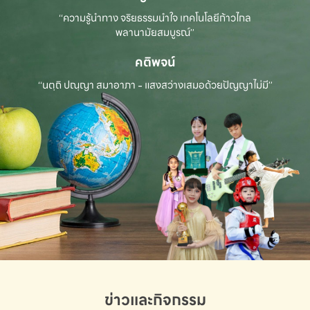
“ความรู้นำทาง จริยธรรมนำใจ เทคโนโลยีก้าวไกล
พลานามัยสมบูรณ์”
คติพจน์
“นตฺถิ ปณฺญา สมาอาภา - แสงสว่างเสมอด้วยปัญญาไม่มี”
ข่าวและกิจกรรม