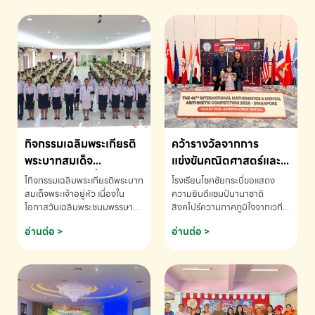
กิจกรรมเฉลิมพระเกียรติ
คว้ารางวัลจากการ
พระบาทสมเด็จ
แข่งขันคณิตศาสตร์และ
พระเจ้าอยู่หัว เนื่องใน
คณิตคิดเร็วนานาชาติ
โกิจกรรมเฉลิมพระเกียรติพระบาท
โรงเรียนโชคชัยกระบี่ขอแสดง
โอกาสวันเฉลิม
ครั้งที่ 46 ประจำปี 2569
สมเด็จพระเจ้าอยู่หัว เนื่องใน
ความยินดีแชมป์นานาชาติ
โอกาสวันเฉลิมพระชนมพรรษา
สิงคโปร์ความภาคภูมิใจจากเวที
พระชนมพรรษา
ณ ประเทศสิงคโปร์
โรงเรียนโชคชัยกระบี่-สอบถาม
ระดับนานาชาติ 🇹🇭🇸🇬
อ่านต่อ >
อ่านต่อ >
ข้อมูลเพิ่มเติม โทร. 075-691910
ด.ช.พัทธนันท์ พรหมพันธ์ ชั้น
อนุบาล EP K3 โรงเรียนโชคชัย
กระบี่ จ.กระบี่ คว้ารางวัลจากการ
แข่งขันคณิตศาสตร์และคณิตคิด
เร็วนานาชาติ ครั้งที่ 46 ประจำปี
2569 ณ ประเทศสิงคโปร์
INTERNATIONAL