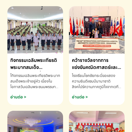
กิจกรรมเฉลิมพระเกียรติ
คว้ารางวัลจากการ
พระบาทสมเด็จ
แข่งขันคณิตศาสตร์และ
พระเจ้าอยู่หัว เนื่องใน
คณิตคิดเร็วนานาชาติ
โกิจกรรมเฉลิมพระเกียรติพระบาท
โรงเรียนโชคชัยกระบี่ขอแสดง
โอกาสวันเฉลิม
ครั้งที่ 46 ประจำปี 2569
สมเด็จพระเจ้าอยู่หัว เนื่องใน
ความยินดีแชมป์นานาชาติ
โอกาสวันเฉลิมพระชนมพรรษา
สิงคโปร์ความภาคภูมิใจจากเวที
พระชนมพรรษา
ณ ประเทศสิงคโปร์
โรงเรียนโชคชัยกระบี่-สอบถาม
ระดับนานาชาติ 🇹🇭🇸🇬
อ่านต่อ >
อ่านต่อ >
ข้อมูลเพิ่มเติม โทร. 075-691910
ด.ช.พัทธนันท์ พรหมพันธ์ ชั้น
อนุบาล EP K3 โรงเรียนโชคชัย
กระบี่ จ.กระบี่ คว้ารางวัลจากการ
แข่งขันคณิตศาสตร์และคณิตคิด
เร็วนานาชาติ ครั้งที่ 46 ประจำปี
2569 ณ ประเทศสิงคโปร์
INTERNATIONAL