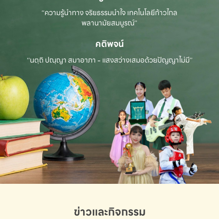
“ความรู้นำทาง จริยธรรมนำใจ เทคโนโลยีก้าวไกล
พลานามัยสมบูรณ์”
คติพจน์
“นตฺถิ ปณฺญา สมาอาภา - แสงสว่างเสมอด้วยปัญญาไม่มี”
ข่าวและกิจกรรม