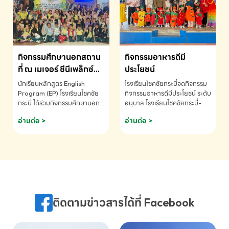
MATHEMATICS AND
MENTAL ARITHMETIC
COMPETITION 2026 - ถ้วย
รางวัลรองชนะเลิศอันดับที่ 2
Mental Arithmetic
กิจกรรมศึกษานอกสถาน
กิจกรรมอาหารดีมี
Competition K2 - ถ้วยรางวัล
รองชนะเลิศอันดับที่ 2 Mental
ที่ ณ เมเจอร์ ซีนีเพล็กซ์
ประโยชน์
Arithmetic Competition
ระดับประถมศึกษา (EP.1-
นักเรียนหลักสูตร English
โรงเรียนโชคชัยกระบี่จดกิจกรรม
K2(Grop) โรงเรียนโชคชัยกระบี่-
6)
Program (EP) โรงเรียนโชคชัย
กิจกรรมอาหารดีมีประโยชน์ ระดับ
สอบถามข้อมูลเพิ่มเติม โทร.
กระบี่ ได้ร่วมกิจกรรมศึกษานอก
อนุบาล โรงเรียนโชคชัยกระบี่-
075-691910
สถานที่ ณ เมเจอร์ ซีนีเพล็กซ์ รับ
สอบถามข้อมูลเพิ่มเติม โทร.
อ่านต่อ >
อ่านต่อ >
ชมภาพยนตร์ Toy Story 5
075-691910
(Soundtrack)เพื่อเสริมทักษะ
การฟังภาษาอังกฤษ เรียนรู้คำ
ศัพท์และการสื่อสารจากเจ้าของ
ภาษา ผ่านประสบการณ์การเรียนรู้
นอกห้องเรียนที่สนุกและสร้างแรง
บันดาลใจ โรงเรียนโชคชัยกระบี่-
สอบถามข้อมูลเพิ่มเติม โทร.
ติดตามข่าวสารได้ที่ Facebook
075-691910