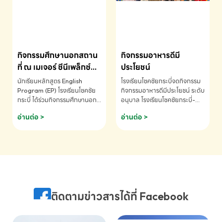
MATHEMATICS AND
MENTAL ARITHMETIC
COMPETITION 2026 - ถ้วย
รางวัลรองชนะเลิศอันดับที่ 2
Mental Arithmetic
กิจกรรมศึกษานอกสถาน
กิจกรรมอาหารดีมี
Competition K2 - ถ้วยรางวัล
รองชนะเลิศอันดับที่ 2 Mental
ที่ ณ เมเจอร์ ซีนีเพล็กซ์
ประโยชน์
Arithmetic Competition
ระดับประถมศึกษา (EP.1-
นักเรียนหลักสูตร English
โรงเรียนโชคชัยกระบี่จดกิจกรรม
K2(Grop) โรงเรียนโชคชัยกระบี่-
6)
Program (EP) โรงเรียนโชคชัย
กิจกรรมอาหารดีมีประโยชน์ ระดับ
สอบถามข้อมูลเพิ่มเติม โทร.
กระบี่ ได้ร่วมกิจกรรมศึกษานอก
อนุบาล โรงเรียนโชคชัยกระบี่-
075-691910
สถานที่ ณ เมเจอร์ ซีนีเพล็กซ์ รับ
สอบถามข้อมูลเพิ่มเติม โทร.
อ่านต่อ >
อ่านต่อ >
ชมภาพยนตร์ Toy Story 5
075-691910
(Soundtrack)เพื่อเสริมทักษะ
การฟังภาษาอังกฤษ เรียนรู้คำ
ศัพท์และการสื่อสารจากเจ้าของ
ภาษา ผ่านประสบการณ์การเรียนรู้
นอกห้องเรียนที่สนุกและสร้างแรง
บันดาลใจ โรงเรียนโชคชัยกระบี่-
สอบถามข้อมูลเพิ่มเติม โทร.
ติดตามข่าวสารได้ที่ Facebook
075-691910