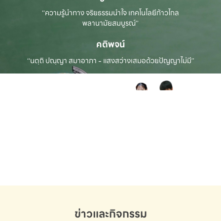
“ความรู้นำทาง จริยธรรมนำใจ เทคโนโลยีก้าวไกล
พลานามัยสมบูรณ์”
คติพจน์
“นตฺถิ ปณฺญา สมาอาภา - แสงสว่างเสมอด้วยปัญญาไม่มี”
ข่าวและกิจกรรม