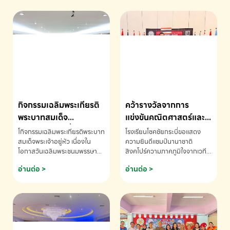
กิจกรรมเฉลิมพระเกียรติ
คว้ารางวัลจากการ
พระบาทสมเด็จ
แข่งขันคณิตศาสตร์และ
พระเจ้าอยู่หัว เนื่องใน
คณิตคิดเร็วนานาชาติ
โกิจกรรมเฉลิมพระเกียรติพระบาท
โรงเรียนโชคชัยกระบี่ขอแสดง
โอกาสวันเฉลิม
ครั้งที่ 46 ประจำปี 2569
สมเด็จพระเจ้าอยู่หัว เนื่องใน
ความยินดีแชมป์นานาชาติ
โอกาสวันเฉลิมพระชนมพรรษา
สิงคโปร์ความภาคภูมิใจจากเวที
พระชนมพรรษา
ณ ประเทศสิงคโปร์
โรงเรียนโชคชัยกระบี่-สอบถาม
ระดับนานาชาติ 🇹🇭🇸🇬
อ่านต่อ >
อ่านต่อ >
ข้อมูลเพิ่มเติม โทร. 075-691910
ด.ช.พัทธนันท์ พรหมพันธ์ ชั้น
อนุบาล EP K3 โรงเรียนโชคชัย
กระบี่ จ.กระบี่ คว้ารางวัลจากการ
แข่งขันคณิตศาสตร์และคณิตคิด
เร็วนานาชาติ ครั้งที่ 46 ประจำปี
2569 ณ ประเทศสิงคโปร์
INTERNATIONAL