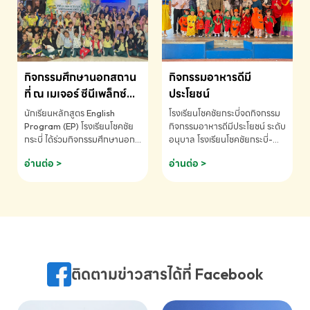
MATHEMATICS AND
MENTAL ARITHMETIC
COMPETITION 2026 - ถ้วย
รางวัลรองชนะเลิศอันดับที่ 2
Mental Arithmetic
กิจกรรมศึกษานอกสถาน
กิจกรรมอาหารดีมี
Competition K2 - ถ้วยรางวัล
รองชนะเลิศอันดับที่ 2 Mental
ที่ ณ เมเจอร์ ซีนีเพล็กซ์
ประโยชน์
Arithmetic Competition
ระดับประถมศึกษา (EP.1-
นักเรียนหลักสูตร English
โรงเรียนโชคชัยกระบี่จดกิจกรรม
K2(Grop) โรงเรียนโชคชัยกระบี่-
6)
Program (EP) โรงเรียนโชคชัย
กิจกรรมอาหารดีมีประโยชน์ ระดับ
สอบถามข้อมูลเพิ่มเติม โทร.
กระบี่ ได้ร่วมกิจกรรมศึกษานอก
อนุบาล โรงเรียนโชคชัยกระบี่-
075-691910
สถานที่ ณ เมเจอร์ ซีนีเพล็กซ์ รับ
สอบถามข้อมูลเพิ่มเติม โทร.
อ่านต่อ >
อ่านต่อ >
ชมภาพยนตร์ Toy Story 5
075-691910
(Soundtrack)เพื่อเสริมทักษะ
การฟังภาษาอังกฤษ เรียนรู้คำ
ศัพท์และการสื่อสารจากเจ้าของ
ภาษา ผ่านประสบการณ์การเรียนรู้
นอกห้องเรียนที่สนุกและสร้างแรง
บันดาลใจ โรงเรียนโชคชัยกระบี่-
สอบถามข้อมูลเพิ่มเติม โทร.
ติดตามข่าวสารได้ที่ Facebook
075-691910