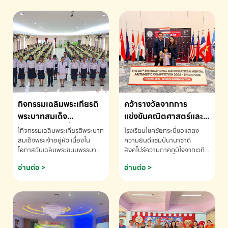
กิจกรรมเฉลิมพระเกียรติ
คว้ารางวัลจากการ
พระบาทสมเด็จ
แข่งขันคณิตศาสตร์และ
พระเจ้าอยู่หัว เนื่องใน
คณิตคิดเร็วนานาชาติ
โกิจกรรมเฉลิมพระเกียรติพระบาท
โรงเรียนโชคชัยกระบี่ขอแสดง
โอกาสวันเฉลิม
ครั้งที่ 46 ประจำปี 2569
สมเด็จพระเจ้าอยู่หัว เนื่องใน
ความยินดีแชมป์นานาชาติ
โอกาสวันเฉลิมพระชนมพรรษา
สิงคโปร์ความภาคภูมิใจจากเวที
พระชนมพรรษา
ณ ประเทศสิงคโปร์
โรงเรียนโชคชัยกระบี่-สอบถาม
ระดับนานาชาติ 🇹🇭🇸🇬
อ่านต่อ >
อ่านต่อ >
ข้อมูลเพิ่มเติม โทร. 075-691910
ด.ช.พัทธนันท์ พรหมพันธ์ ชั้น
อนุบาล EP K3 โรงเรียนโชคชัย
กระบี่ จ.กระบี่ คว้ารางวัลจากการ
แข่งขันคณิตศาสตร์และคณิตคิด
เร็วนานาชาติ ครั้งที่ 46 ประจำปี
2569 ณ ประเทศสิงคโปร์
INTERNATIONAL