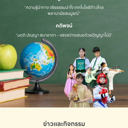
“ความรู้นำทาง จริยธรรมนำใจ เทคโนโลยีก้าวไกล
พลานามัยสมบูรณ์”
คติพจน์
“นตฺถิ ปณฺญา สมาอาภา - แสงสว่างเสมอด้วยปัญญาไม่มี”
ข่าวและกิจกรรม