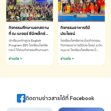
MATHEMATICS AND
MENTAL ARITHMETIC
COMPETITION 2026 - ถ้วย
รางวัลรองชนะเลิศอันดับที่ 2
Mental Arithmetic
กิจกรรมศึกษานอกสถาน
กิจกรรมอาหารดีมี
Competition K2 - ถ้วยรางวัล
รองชนะเลิศอันดับที่ 2 Mental
ที่ ณ เมเจอร์ ซีนีเพล็กซ์
ประโยชน์
Arithmetic Competition
ระดับประถมศึกษา (EP.1-
นักเรียนหลักสูตร English
โรงเรียนโชคชัยกระบี่จดกิจกรรม
K2(Grop) โรงเรียนโชคชัยกระบี่-
6)
Program (EP) โรงเรียนโชคชัย
กิจกรรมอาหารดีมีประโยชน์ ระดับ
สอบถามข้อมูลเพิ่มเติม โทร.
กระบี่ ได้ร่วมกิจกรรมศึกษานอก
อนุบาล โรงเรียนโชคชัยกระบี่-
075-691910
สถานที่ ณ เมเจอร์ ซีนีเพล็กซ์ รับ
สอบถามข้อมูลเพิ่มเติม โทร.
อ่านต่อ >
อ่านต่อ >
ชมภาพยนตร์ Toy Story 5
075-691910
(Soundtrack)เพื่อเสริมทักษะ
การฟังภาษาอังกฤษ เรียนรู้คำ
ศัพท์และการสื่อสารจากเจ้าของ
ภาษา ผ่านประสบการณ์การเรียนรู้
นอกห้องเรียนที่สนุกและสร้างแรง
บันดาลใจ โรงเรียนโชคชัยกระบี่-
สอบถามข้อมูลเพิ่มเติม โทร.
ติดตามข่าวสารได้ที่ Facebook
075-691910