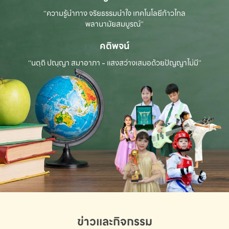
“ความรู้นำทาง จริยธรรมนำใจ เทคโนโลยีก้าวไกล
พลานามัยสมบูรณ์”
คติพจน์
“นตฺถิ ปณฺญา สมาอาภา - แสงสว่างเสมอด้วยปัญญาไม่มี”
ข่าวและกิจกรรม