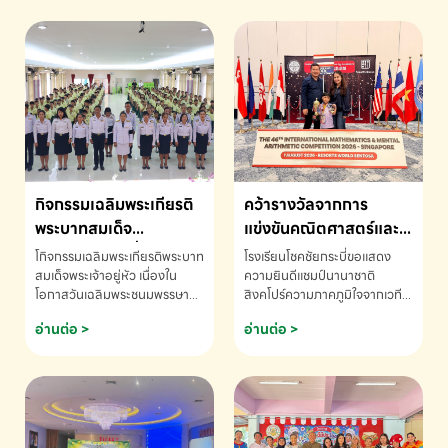
กิจกรรมเฉลิมพระเกียรติ
คว้ารางวัลจากการ
พระบาทสมเด็จ
แข่งขันคณิตศาสตร์และ
พระเจ้าอยู่หัว เนื่องใน
คณิตคิดเร็วนานาชาติ
โกิจกรรมเฉลิมพระเกียรติพระบาท
โรงเรียนโชคชัยกระบี่ขอแสดง
โอกาสวันเฉลิม
ครั้งที่ 46 ประจำปี 2569
สมเด็จพระเจ้าอยู่หัว เนื่องใน
ความยินดีแชมป์นานาชาติ
โอกาสวันเฉลิมพระชนมพรรษา
สิงคโปร์ความภาคภูมิใจจากเวที
พระชนมพรรษา
ณ ประเทศสิงคโปร์
โรงเรียนโชคชัยกระบี่-สอบถาม
ระดับนานาชาติ 🇹🇭🇸🇬
อ่านต่อ >
อ่านต่อ >
ข้อมูลเพิ่มเติม โทร. 075-691910
ด.ช.พัทธนันท์ พรหมพันธ์ ชั้น
อนุบาล EP K3 โรงเรียนโชคชัย
กระบี่ จ.กระบี่ คว้ารางวัลจากการ
แข่งขันคณิตศาสตร์และคณิตคิด
เร็วนานาชาติ ครั้งที่ 46 ประจำปี
2569 ณ ประเทศสิงคโปร์
INTERNATIONAL