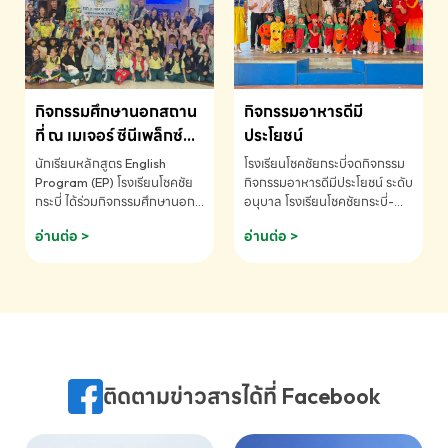
MATHEMATICS AND
MENTAL ARITHMETIC
COMPETITION 2026 - ถ้วย
รางวัลรองชนะเลิศอันดับที่ 2
Mental Arithmetic
กิจกรรมศึกษานอกสถาน
กิจกรรมอาหารดีมี
Competition K2 - ถ้วยรางวัล
รองชนะเลิศอันดับที่ 2 Mental
ที่ ณ เมเจอร์ ซีนีเพล็กซ์
ประโยชน์
Arithmetic Competition
ระดับประถมศึกษา (EP.1-
นักเรียนหลักสูตร English
โรงเรียนโชคชัยกระบี่จดกิจกรรม
K2(Grop) โรงเรียนโชคชัยกระบี่-
6)
Program (EP) โรงเรียนโชคชัย
กิจกรรมอาหารดีมีประโยชน์ ระดับ
สอบถามข้อมูลเพิ่มเติม โทร.
กระบี่ ได้ร่วมกิจกรรมศึกษานอก
อนุบาล โรงเรียนโชคชัยกระบี่-
075-691910
สถานที่ ณ เมเจอร์ ซีนีเพล็กซ์ รับ
สอบถามข้อมูลเพิ่มเติม โทร.
อ่านต่อ >
อ่านต่อ >
ชมภาพยนตร์ Toy Story 5
075-691910
(Soundtrack)เพื่อเสริมทักษะ
การฟังภาษาอังกฤษ เรียนรู้คำ
ศัพท์และการสื่อสารจากเจ้าของ
ภาษา ผ่านประสบการณ์การเรียนรู้
นอกห้องเรียนที่สนุกและสร้างแรง
บันดาลใจ โรงเรียนโชคชัยกระบี่-
สอบถามข้อมูลเพิ่มเติม โทร.
ติดตามข่าวสารได้ที่ Facebook
075-691910