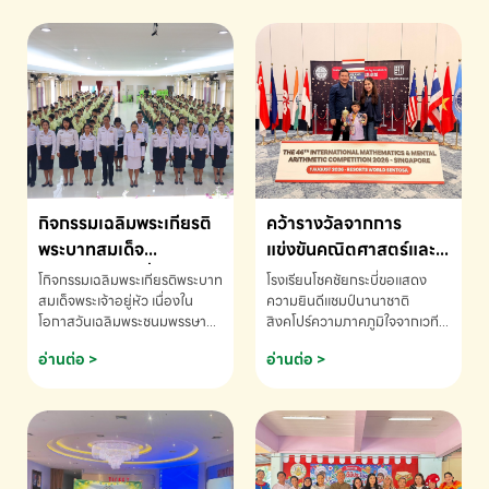
กิจกรรมเฉลิมพระเกียรติ
คว้ารางวัลจากการ
พระบาทสมเด็จ
แข่งขันคณิตศาสตร์และ
พระเจ้าอยู่หัว เนื่องใน
คณิตคิดเร็วนานาชาติ
โกิจกรรมเฉลิมพระเกียรติพระบาท
โรงเรียนโชคชัยกระบี่ขอแสดง
โอกาสวันเฉลิม
ครั้งที่ 46 ประจำปี 2569
สมเด็จพระเจ้าอยู่หัว เนื่องใน
ความยินดีแชมป์นานาชาติ
โอกาสวันเฉลิมพระชนมพรรษา
สิงคโปร์ความภาคภูมิใจจากเวที
พระชนมพรรษา
ณ ประเทศสิงคโปร์
โรงเรียนโชคชัยกระบี่-สอบถาม
ระดับนานาชาติ 🇹🇭🇸🇬
อ่านต่อ >
อ่านต่อ >
ข้อมูลเพิ่มเติม โทร. 075-691910
ด.ช.พัทธนันท์ พรหมพันธ์ ชั้น
อนุบาล EP K3 โรงเรียนโชคชัย
กระบี่ จ.กระบี่ คว้ารางวัลจากการ
แข่งขันคณิตศาสตร์และคณิตคิด
เร็วนานาชาติ ครั้งที่ 46 ประจำปี
2569 ณ ประเทศสิงคโปร์
INTERNATIONAL