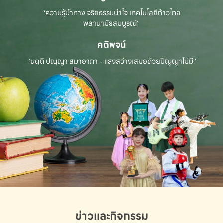
“ความรู้นำทาง จริยธรรมนำใจ เทคโนโลยีก้าวไกล
พลานามัยสมบูรณ์”
คติพจน์
“นตฺถิ ปณฺญา สมาอาภา - แสงสว่างเสมอด้วยปัญญาไม่มี”
ข่าวและกิจกรรม