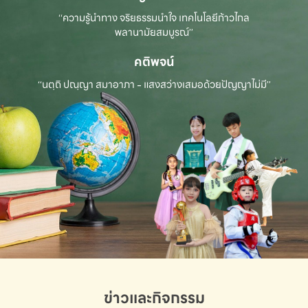
“ความรู้นำทาง จริยธรรมนำใจ เทคโนโลยีก้าวไกล
พลานามัยสมบูรณ์”
คติพจน์
“นตฺถิ ปณฺญา สมาอาภา - แสงสว่างเสมอด้วยปัญญาไม่มี”
ข่าวและกิจกรรม