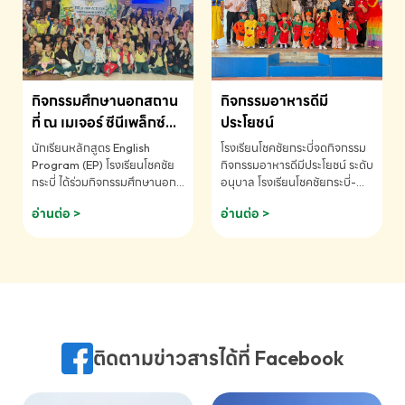
MATHEMATICS AND
MENTAL ARITHMETIC
COMPETITION 2026 - ถ้วย
รางวัลรองชนะเลิศอันดับที่ 2
Mental Arithmetic
กิจกรรมศึกษานอกสถาน
กิจกรรมอาหารดีมี
Competition K2 - ถ้วยรางวัล
รองชนะเลิศอันดับที่ 2 Mental
ที่ ณ เมเจอร์ ซีนีเพล็กซ์
ประโยชน์
Arithmetic Competition
ระดับประถมศึกษา (EP.1-
นักเรียนหลักสูตร English
โรงเรียนโชคชัยกระบี่จดกิจกรรม
K2(Grop) โรงเรียนโชคชัยกระบี่-
6)
Program (EP) โรงเรียนโชคชัย
กิจกรรมอาหารดีมีประโยชน์ ระดับ
สอบถามข้อมูลเพิ่มเติม โทร.
กระบี่ ได้ร่วมกิจกรรมศึกษานอก
อนุบาล โรงเรียนโชคชัยกระบี่-
075-691910
สถานที่ ณ เมเจอร์ ซีนีเพล็กซ์ รับ
สอบถามข้อมูลเพิ่มเติม โทร.
อ่านต่อ >
อ่านต่อ >
ชมภาพยนตร์ Toy Story 5
075-691910
(Soundtrack)เพื่อเสริมทักษะ
การฟังภาษาอังกฤษ เรียนรู้คำ
ศัพท์และการสื่อสารจากเจ้าของ
ภาษา ผ่านประสบการณ์การเรียนรู้
นอกห้องเรียนที่สนุกและสร้างแรง
บันดาลใจ โรงเรียนโชคชัยกระบี่-
สอบถามข้อมูลเพิ่มเติม โทร.
ติดตามข่าวสารได้ที่ Facebook
075-691910