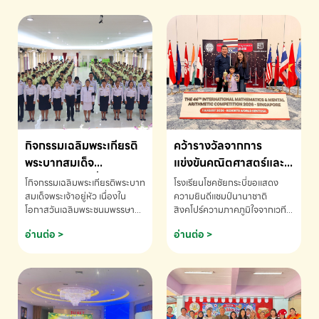
กิจกรรมเฉลิมพระเกียรติ
คว้ารางวัลจากการ
พระบาทสมเด็จ
แข่งขันคณิตศาสตร์และ
พระเจ้าอยู่หัว เนื่องใน
คณิตคิดเร็วนานาชาติ
โกิจกรรมเฉลิมพระเกียรติพระบาท
โรงเรียนโชคชัยกระบี่ขอแสดง
โอกาสวันเฉลิม
ครั้งที่ 46 ประจำปี 2569
สมเด็จพระเจ้าอยู่หัว เนื่องใน
ความยินดีแชมป์นานาชาติ
โอกาสวันเฉลิมพระชนมพรรษา
สิงคโปร์ความภาคภูมิใจจากเวที
พระชนมพรรษา
ณ ประเทศสิงคโปร์
โรงเรียนโชคชัยกระบี่-สอบถาม
ระดับนานาชาติ 🇹🇭🇸🇬
อ่านต่อ >
อ่านต่อ >
ข้อมูลเพิ่มเติม โทร. 075-691910
ด.ช.พัทธนันท์ พรหมพันธ์ ชั้น
อนุบาล EP K3 โรงเรียนโชคชัย
กระบี่ จ.กระบี่ คว้ารางวัลจากการ
แข่งขันคณิตศาสตร์และคณิตคิด
เร็วนานาชาติ ครั้งที่ 46 ประจำปี
2569 ณ ประเทศสิงคโปร์
INTERNATIONAL