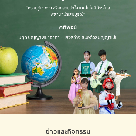
“ความรู้นำทาง จริยธรรมนำใจ เทคโนโลยีก้าวไกล
พลานามัยสมบูรณ์”
คติพจน์
“นตฺถิ ปณฺญา สมาอาภา - แสงสว่างเสมอด้วยปัญญาไม่มี”
ข่าวและกิจกรรม