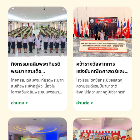
กิจกรรมเฉลิมพระเกียรติ
คว้ารางวัลจากการ
พระบาทสมเด็จ
แข่งขันคณิตศาสตร์และ
พระเจ้าอยู่หัว เนื่องใน
คณิตคิดเร็วนานาชาติ
โกิจกรรมเฉลิมพระเกียรติพระบาท
โรงเรียนโชคชัยกระบี่ขอแสดง
โอกาสวันเฉลิม
ครั้งที่ 46 ประจำปี 2569
สมเด็จพระเจ้าอยู่หัว เนื่องใน
ความยินดีแชมป์นานาชาติ
โอกาสวันเฉลิมพระชนมพรรษา
สิงคโปร์ความภาคภูมิใจจากเวที
พระชนมพรรษา
ณ ประเทศสิงคโปร์
โรงเรียนโชคชัยกระบี่-สอบถาม
ระดับนานาชาติ 🇹🇭🇸🇬
อ่านต่อ >
อ่านต่อ >
ข้อมูลเพิ่มเติม โทร. 075-691910
ด.ช.พัทธนันท์ พรหมพันธ์ ชั้น
อนุบาล EP K3 โรงเรียนโชคชัย
กระบี่ จ.กระบี่ คว้ารางวัลจากการ
แข่งขันคณิตศาสตร์และคณิตคิด
เร็วนานาชาติ ครั้งที่ 46 ประจำปี
2569 ณ ประเทศสิงคโปร์
INTERNATIONAL