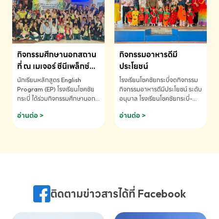
MATHEMATICS AND
MENTAL ARITHMETIC
COMPETITION 2026 - ถ้วย
รางวัลรองชนะเลิศอันดับที่ 2
Mental Arithmetic
กิจกรรมศึกษานอกสถาน
กิจกรรมอาหารดีมี
Competition K2 - ถ้วยรางวัล
รองชนะเลิศอันดับที่ 2 Mental
ที่ ณ เมเจอร์ ซีนีเพล็กซ์
ประโยชน์
Arithmetic Competition
ระดับประถมศึกษา (EP.1-
นักเรียนหลักสูตร English
โรงเรียนโชคชัยกระบี่จดกิจกรรม
K2(Grop) โรงเรียนโชคชัยกระบี่-
6)
Program (EP) โรงเรียนโชคชัย
กิจกรรมอาหารดีมีประโยชน์ ระดับ
สอบถามข้อมูลเพิ่มเติม โทร.
กระบี่ ได้ร่วมกิจกรรมศึกษานอก
อนุบาล โรงเรียนโชคชัยกระบี่-
075-691910
สถานที่ ณ เมเจอร์ ซีนีเพล็กซ์ รับ
สอบถามข้อมูลเพิ่มเติม โทร.
อ่านต่อ >
อ่านต่อ >
ชมภาพยนตร์ Toy Story 5
075-691910
(Soundtrack)เพื่อเสริมทักษะ
การฟังภาษาอังกฤษ เรียนรู้คำ
ศัพท์และการสื่อสารจากเจ้าของ
ภาษา ผ่านประสบการณ์การเรียนรู้
นอกห้องเรียนที่สนุกและสร้างแรง
บันดาลใจ โรงเรียนโชคชัยกระบี่-
สอบถามข้อมูลเพิ่มเติม โทร.
ติดตามข่าวสารได้ที่ Facebook
075-691910