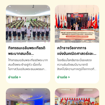
กิจกรรมเฉลิมพระเกียรติ
คว้ารางวัลจากการ
พระบาทสมเด็จ
แข่งขันคณิตศาสตร์และ
พระเจ้าอยู่หัว เนื่องใน
คณิตคิดเร็วนานาชาติ
โกิจกรรมเฉลิมพระเกียรติพระบาท
โรงเรียนโชคชัยกระบี่ขอแสดง
โอกาสวันเฉลิม
ครั้งที่ 46 ประจำปี 2569
สมเด็จพระเจ้าอยู่หัว เนื่องใน
ความยินดีแชมป์นานาชาติ
โอกาสวันเฉลิมพระชนมพรรษา
สิงคโปร์ความภาคภูมิใจจากเวที
พระชนมพรรษา
ณ ประเทศสิงคโปร์
โรงเรียนโชคชัยกระบี่-สอบถาม
ระดับนานาชาติ 🇹🇭🇸🇬
อ่านต่อ >
อ่านต่อ >
ข้อมูลเพิ่มเติม โทร. 075-691910
ด.ช.พัทธนันท์ พรหมพันธ์ ชั้น
อนุบาล EP K3 โรงเรียนโชคชัย
กระบี่ จ.กระบี่ คว้ารางวัลจากการ
แข่งขันคณิตศาสตร์และคณิตคิด
เร็วนานาชาติ ครั้งที่ 46 ประจำปี
2569 ณ ประเทศสิงคโปร์
INTERNATIONAL