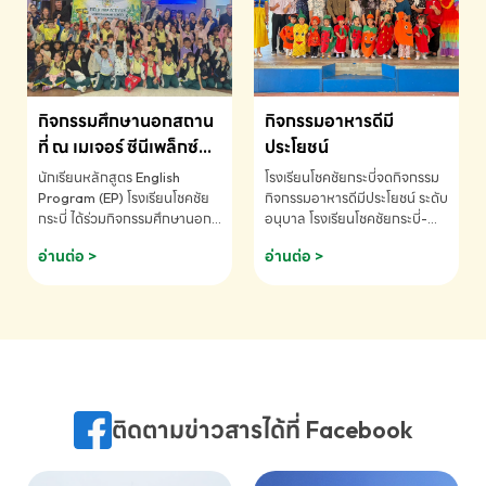
MATHEMATICS AND
MENTAL ARITHMETIC
COMPETITION 2026 - ถ้วย
รางวัลรองชนะเลิศอันดับที่ 2
Mental Arithmetic
กิจกรรมศึกษานอกสถาน
กิจกรรมอาหารดีมี
Competition K2 - ถ้วยรางวัล
รองชนะเลิศอันดับที่ 2 Mental
ที่ ณ เมเจอร์ ซีนีเพล็กซ์
ประโยชน์
Arithmetic Competition
ระดับประถมศึกษา (EP.1-
นักเรียนหลักสูตร English
โรงเรียนโชคชัยกระบี่จดกิจกรรม
K2(Grop) โรงเรียนโชคชัยกระบี่-
6)
Program (EP) โรงเรียนโชคชัย
กิจกรรมอาหารดีมีประโยชน์ ระดับ
สอบถามข้อมูลเพิ่มเติม โทร.
กระบี่ ได้ร่วมกิจกรรมศึกษานอก
อนุบาล โรงเรียนโชคชัยกระบี่-
075-691910
สถานที่ ณ เมเจอร์ ซีนีเพล็กซ์ รับ
สอบถามข้อมูลเพิ่มเติม โทร.
อ่านต่อ >
อ่านต่อ >
ชมภาพยนตร์ Toy Story 5
075-691910
(Soundtrack)เพื่อเสริมทักษะ
การฟังภาษาอังกฤษ เรียนรู้คำ
ศัพท์และการสื่อสารจากเจ้าของ
ภาษา ผ่านประสบการณ์การเรียนรู้
นอกห้องเรียนที่สนุกและสร้างแรง
บันดาลใจ โรงเรียนโชคชัยกระบี่-
สอบถามข้อมูลเพิ่มเติม โทร.
ติดตามข่าวสารได้ที่ Facebook
075-691910