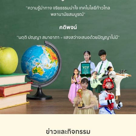
“ความรู้นำทาง จริยธรรมนำใจ เทคโนโลยีก้าวไกล
พลานามัยสมบูรณ์”
คติพจน์
“นตฺถิ ปณฺญา สมาอาภา - แสงสว่างเสมอด้วยปัญญาไม่มี”
ข่าวและกิจกรรม