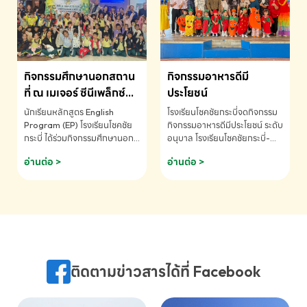
MATHEMATICS AND
MENTAL ARITHMETIC
COMPETITION 2026 - ถ้วย
รางวัลรองชนะเลิศอันดับที่ 2
Mental Arithmetic
กิจกรรมศึกษานอกสถาน
กิจกรรมอาหารดีมี
Competition K2 - ถ้วยรางวัล
รองชนะเลิศอันดับที่ 2 Mental
ที่ ณ เมเจอร์ ซีนีเพล็กซ์
ประโยชน์
Arithmetic Competition
ระดับประถมศึกษา (EP.1-
นักเรียนหลักสูตร English
โรงเรียนโชคชัยกระบี่จดกิจกรรม
K2(Grop) โรงเรียนโชคชัยกระบี่-
6)
Program (EP) โรงเรียนโชคชัย
กิจกรรมอาหารดีมีประโยชน์ ระดับ
สอบถามข้อมูลเพิ่มเติม โทร.
กระบี่ ได้ร่วมกิจกรรมศึกษานอก
อนุบาล โรงเรียนโชคชัยกระบี่-
075-691910
สถานที่ ณ เมเจอร์ ซีนีเพล็กซ์ รับ
สอบถามข้อมูลเพิ่มเติม โทร.
อ่านต่อ >
อ่านต่อ >
ชมภาพยนตร์ Toy Story 5
075-691910
(Soundtrack)เพื่อเสริมทักษะ
การฟังภาษาอังกฤษ เรียนรู้คำ
ศัพท์และการสื่อสารจากเจ้าของ
ภาษา ผ่านประสบการณ์การเรียนรู้
นอกห้องเรียนที่สนุกและสร้างแรง
บันดาลใจ โรงเรียนโชคชัยกระบี่-
สอบถามข้อมูลเพิ่มเติม โทร.
ติดตามข่าวสารได้ที่ Facebook
075-691910