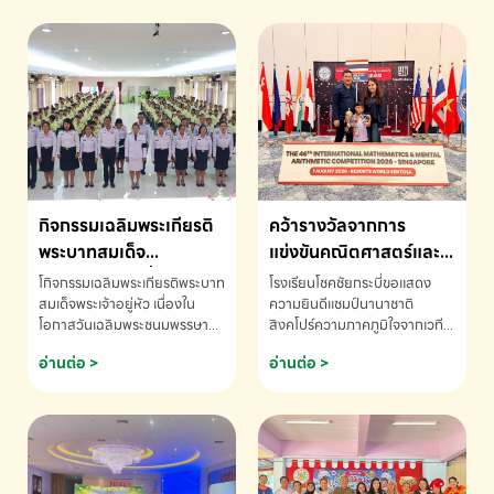
กิจกรรมเฉลิมพระเกียรติ
คว้ารางวัลจากการ
พระบาทสมเด็จ
แข่งขันคณิตศาสตร์และ
พระเจ้าอยู่หัว เนื่องใน
คณิตคิดเร็วนานาชาติ
โกิจกรรมเฉลิมพระเกียรติพระบาท
โรงเรียนโชคชัยกระบี่ขอแสดง
โอกาสวันเฉลิม
ครั้งที่ 46 ประจำปี 2569
สมเด็จพระเจ้าอยู่หัว เนื่องใน
ความยินดีแชมป์นานาชาติ
โอกาสวันเฉลิมพระชนมพรรษา
สิงคโปร์ความภาคภูมิใจจากเวที
พระชนมพรรษา
ณ ประเทศสิงคโปร์
โรงเรียนโชคชัยกระบี่-สอบถาม
ระดับนานาชาติ 🇹🇭🇸🇬
อ่านต่อ >
อ่านต่อ >
ข้อมูลเพิ่มเติม โทร. 075-691910
ด.ช.พัทธนันท์ พรหมพันธ์ ชั้น
อนุบาล EP K3 โรงเรียนโชคชัย
กระบี่ จ.กระบี่ คว้ารางวัลจากการ
แข่งขันคณิตศาสตร์และคณิตคิด
เร็วนานาชาติ ครั้งที่ 46 ประจำปี
2569 ณ ประเทศสิงคโปร์
INTERNATIONAL