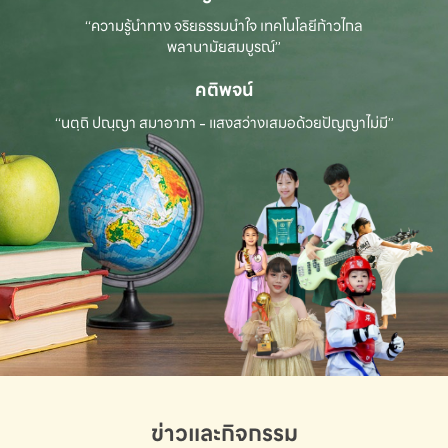
“ความรู้นำทาง จริยธรรมนำใจ เทคโนโลยีก้าวไกล
พลานามัยสมบูรณ์”
คติพจน์
“นตฺถิ ปณฺญา สมาอาภา - แสงสว่างเสมอด้วยปัญญาไม่มี”
ข่าวและกิจกรรม