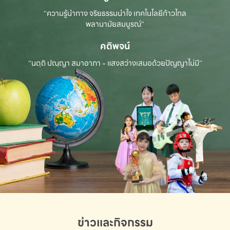
“ความรู้นำทาง จริยธรรมนำใจ เทคโนโลยีก้าวไกล
พลานามัยสมบูรณ์”
คติพจน์
“นตฺถิ ปณฺญา สมาอาภา - แสงสว่างเสมอด้วยปัญญาไม่มี”
ข่าวและกิจกรรม