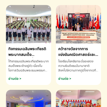
กิจกรรมเฉลิมพระเกียรติ
คว้ารางวัลจากการ
พระบาทสมเด็จ
แข่งขันคณิตศาสตร์และ
พระเจ้าอยู่หัว เนื่องใน
คณิตคิดเร็วนานาชาติ
โกิจกรรมเฉลิมพระเกียรติพระบาท
โรงเรียนโชคชัยกระบี่ขอแสดง
โอกาสวันเฉลิม
ครั้งที่ 46 ประจำปี 2569
สมเด็จพระเจ้าอยู่หัว เนื่องใน
ความยินดีแชมป์นานาชาติ
โอกาสวันเฉลิมพระชนมพรรษา
สิงคโปร์ความภาคภูมิใจจากเวที
พระชนมพรรษา
ณ ประเทศสิงคโปร์
โรงเรียนโชคชัยกระบี่-สอบถาม
ระดับนานาชาติ 🇹🇭🇸🇬
อ่านต่อ >
อ่านต่อ >
ข้อมูลเพิ่มเติม โทร. 075-691910
ด.ช.พัทธนันท์ พรหมพันธ์ ชั้น
อนุบาล EP K3 โรงเรียนโชคชัย
กระบี่ จ.กระบี่ คว้ารางวัลจากการ
แข่งขันคณิตศาสตร์และคณิตคิด
เร็วนานาชาติ ครั้งที่ 46 ประจำปี
2569 ณ ประเทศสิงคโปร์
INTERNATIONAL