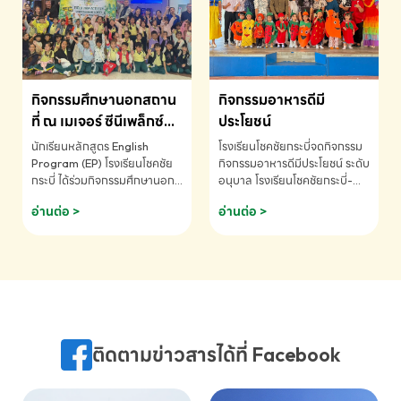
MATHEMATICS AND
MENTAL ARITHMETIC
COMPETITION 2026 - ถ้วย
รางวัลรองชนะเลิศอันดับที่ 2
Mental Arithmetic
กิจกรรมศึกษานอกสถาน
กิจกรรมอาหารดีมี
Competition K2 - ถ้วยรางวัล
รองชนะเลิศอันดับที่ 2 Mental
ที่ ณ เมเจอร์ ซีนีเพล็กซ์
ประโยชน์
Arithmetic Competition
ระดับประถมศึกษา (EP.1-
นักเรียนหลักสูตร English
โรงเรียนโชคชัยกระบี่จดกิจกรรม
K2(Grop) โรงเรียนโชคชัยกระบี่-
6)
Program (EP) โรงเรียนโชคชัย
กิจกรรมอาหารดีมีประโยชน์ ระดับ
สอบถามข้อมูลเพิ่มเติม โทร.
กระบี่ ได้ร่วมกิจกรรมศึกษานอก
อนุบาล โรงเรียนโชคชัยกระบี่-
075-691910
สถานที่ ณ เมเจอร์ ซีนีเพล็กซ์ รับ
สอบถามข้อมูลเพิ่มเติม โทร.
อ่านต่อ >
อ่านต่อ >
ชมภาพยนตร์ Toy Story 5
075-691910
(Soundtrack)เพื่อเสริมทักษะ
การฟังภาษาอังกฤษ เรียนรู้คำ
ศัพท์และการสื่อสารจากเจ้าของ
ภาษา ผ่านประสบการณ์การเรียนรู้
นอกห้องเรียนที่สนุกและสร้างแรง
บันดาลใจ โรงเรียนโชคชัยกระบี่-
สอบถามข้อมูลเพิ่มเติม โทร.
ติดตามข่าวสารได้ที่ Facebook
075-691910