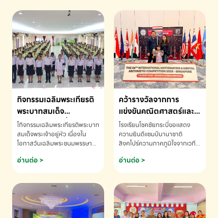
กิจกรรมเฉลิมพระเกียรติ
คว้ารางวัลจากการ
พระบาทสมเด็จ
แข่งขันคณิตศาสตร์และ
พระเจ้าอยู่หัว เนื่องใน
คณิตคิดเร็วนานาชาติ
โกิจกรรมเฉลิมพระเกียรติพระบาท
โรงเรียนโชคชัยกระบี่ขอแสดง
โอกาสวันเฉลิม
ครั้งที่ 46 ประจำปี 2569
สมเด็จพระเจ้าอยู่หัว เนื่องใน
ความยินดีแชมป์นานาชาติ
โอกาสวันเฉลิมพระชนมพรรษา
สิงคโปร์ความภาคภูมิใจจากเวที
พระชนมพรรษา
ณ ประเทศสิงคโปร์
โรงเรียนโชคชัยกระบี่-สอบถาม
ระดับนานาชาติ 🇹🇭🇸🇬
อ่านต่อ >
อ่านต่อ >
ข้อมูลเพิ่มเติม โทร. 075-691910
ด.ช.พัทธนันท์ พรหมพันธ์ ชั้น
อนุบาล EP K3 โรงเรียนโชคชัย
กระบี่ จ.กระบี่ คว้ารางวัลจากการ
แข่งขันคณิตศาสตร์และคณิตคิด
เร็วนานาชาติ ครั้งที่ 46 ประจำปี
2569 ณ ประเทศสิงคโปร์
INTERNATIONAL