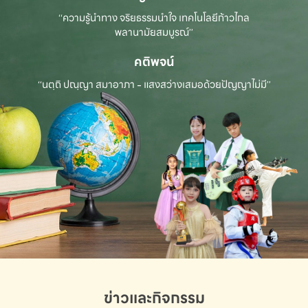
“ความรู้นำทาง จริยธรรมนำใจ เทคโนโลยีก้าวไกล
พลานามัยสมบูรณ์”
คติพจน์
“นตฺถิ ปณฺญา สมาอาภา - แสงสว่างเสมอด้วยปัญญาไม่มี”
ข่าวและกิจกรรม