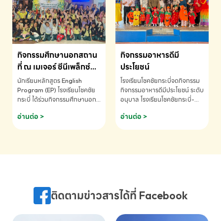
MATHEMATICS AND
MENTAL ARITHMETIC
COMPETITION 2026 - ถ้วย
รางวัลรองชนะเลิศอันดับที่ 2
Mental Arithmetic
กิจกรรมศึกษานอกสถาน
กิจกรรมอาหารดีมี
Competition K2 - ถ้วยรางวัล
รองชนะเลิศอันดับที่ 2 Mental
ที่ ณ เมเจอร์ ซีนีเพล็กซ์
ประโยชน์
Arithmetic Competition
ระดับประถมศึกษา (EP.1-
นักเรียนหลักสูตร English
โรงเรียนโชคชัยกระบี่จดกิจกรรม
K2(Grop) โรงเรียนโชคชัยกระบี่-
6)
Program (EP) โรงเรียนโชคชัย
กิจกรรมอาหารดีมีประโยชน์ ระดับ
สอบถามข้อมูลเพิ่มเติม โทร.
กระบี่ ได้ร่วมกิจกรรมศึกษานอก
อนุบาล โรงเรียนโชคชัยกระบี่-
075-691910
สถานที่ ณ เมเจอร์ ซีนีเพล็กซ์ รับ
สอบถามข้อมูลเพิ่มเติม โทร.
อ่านต่อ >
อ่านต่อ >
ชมภาพยนตร์ Toy Story 5
075-691910
(Soundtrack)เพื่อเสริมทักษะ
การฟังภาษาอังกฤษ เรียนรู้คำ
ศัพท์และการสื่อสารจากเจ้าของ
ภาษา ผ่านประสบการณ์การเรียนรู้
นอกห้องเรียนที่สนุกและสร้างแรง
บันดาลใจ โรงเรียนโชคชัยกระบี่-
สอบถามข้อมูลเพิ่มเติม โทร.
ติดตามข่าวสารได้ที่ Facebook
075-691910