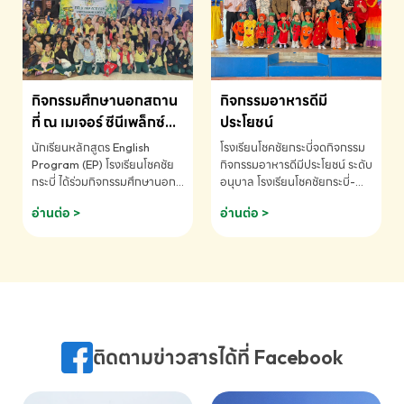
MATHEMATICS AND
MENTAL ARITHMETIC
COMPETITION 2026 - ถ้วย
รางวัลรองชนะเลิศอันดับที่ 2
Mental Arithmetic
กิจกรรมศึกษานอกสถาน
กิจกรรมอาหารดีมี
Competition K2 - ถ้วยรางวัล
รองชนะเลิศอันดับที่ 2 Mental
ที่ ณ เมเจอร์ ซีนีเพล็กซ์
ประโยชน์
Arithmetic Competition
ระดับประถมศึกษา (EP.1-
นักเรียนหลักสูตร English
โรงเรียนโชคชัยกระบี่จดกิจกรรม
K2(Grop) โรงเรียนโชคชัยกระบี่-
6)
Program (EP) โรงเรียนโชคชัย
กิจกรรมอาหารดีมีประโยชน์ ระดับ
สอบถามข้อมูลเพิ่มเติม โทร.
กระบี่ ได้ร่วมกิจกรรมศึกษานอก
อนุบาล โรงเรียนโชคชัยกระบี่-
075-691910
สถานที่ ณ เมเจอร์ ซีนีเพล็กซ์ รับ
สอบถามข้อมูลเพิ่มเติม โทร.
อ่านต่อ >
อ่านต่อ >
ชมภาพยนตร์ Toy Story 5
075-691910
(Soundtrack)เพื่อเสริมทักษะ
การฟังภาษาอังกฤษ เรียนรู้คำ
ศัพท์และการสื่อสารจากเจ้าของ
ภาษา ผ่านประสบการณ์การเรียนรู้
นอกห้องเรียนที่สนุกและสร้างแรง
บันดาลใจ โรงเรียนโชคชัยกระบี่-
สอบถามข้อมูลเพิ่มเติม โทร.
ติดตามข่าวสารได้ที่ Facebook
075-691910