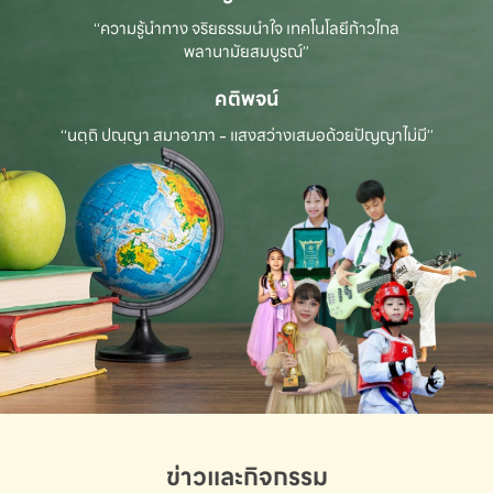
“ความรู้นำทาง จริยธรรมนำใจ เทคโนโลยีก้าวไกล
พลานามัยสมบูรณ์”
คติพจน์
“นตฺถิ ปณฺญา สมาอาภา - แสงสว่างเสมอด้วยปัญญาไม่มี”
ข่าวและกิจกรรม