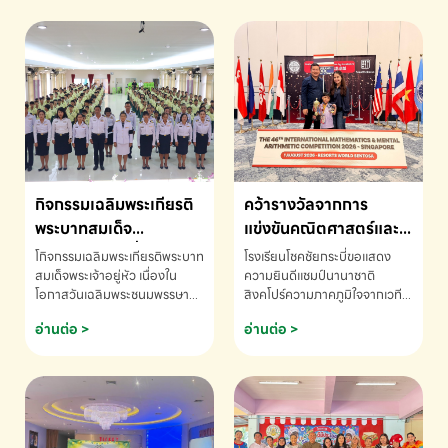
กิจกรรมเฉลิมพระเกียรติ
คว้ารางวัลจากการ
พระบาทสมเด็จ
แข่งขันคณิตศาสตร์และ
พระเจ้าอยู่หัว เนื่องใน
คณิตคิดเร็วนานาชาติ
โกิจกรรมเฉลิมพระเกียรติพระบาท
โรงเรียนโชคชัยกระบี่ขอแสดง
โอกาสวันเฉลิม
ครั้งที่ 46 ประจำปี 2569
สมเด็จพระเจ้าอยู่หัว เนื่องใน
ความยินดีแชมป์นานาชาติ
โอกาสวันเฉลิมพระชนมพรรษา
สิงคโปร์ความภาคภูมิใจจากเวที
พระชนมพรรษา
ณ ประเทศสิงคโปร์
โรงเรียนโชคชัยกระบี่-สอบถาม
ระดับนานาชาติ 🇹🇭🇸🇬
อ่านต่อ >
อ่านต่อ >
ข้อมูลเพิ่มเติม โทร. 075-691910
ด.ช.พัทธนันท์ พรหมพันธ์ ชั้น
อนุบาล EP K3 โรงเรียนโชคชัย
กระบี่ จ.กระบี่ คว้ารางวัลจากการ
แข่งขันคณิตศาสตร์และคณิตคิด
เร็วนานาชาติ ครั้งที่ 46 ประจำปี
2569 ณ ประเทศสิงคโปร์
INTERNATIONAL