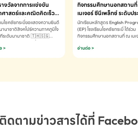
รางวัลจากการแข่งขัน
กิจกรรมศึกษานอกสถานที่ 
ศาสตร์และคณิตคิดเร็ว
เมเจอร์ ซีนีเพล็กซ์ ระดับป
ชาติ ครั้งที่ 46 ประจำปี
ศึกษา (EP.1-6)
ียนโชคชัยกระบี่ขอแสดงความยินดี
นักเรียนหลักสูตร English Prog
 ณ ประเทศสิงคโปร์
นานาชาติสิงคโปร์ความภาคภูมิใจ
(EP) โรงเรียนโชคชัยกระบี่ ได้ร่วม
ทีระดับนานาชาติ 🇹🇭🇸🇬
กิจกรรมศึกษานอกสถานที่ ณ เมเจอ
ัทธนันท์ พรหมพันธ์ ชั้นอนุบาล EP
นีเพล็กซ์ รับชมภาพยนตร์ Toy St
อ >
อ่านต่อ >
เรียนโชคชัยกระบี่ จ.กระบี่ คว้า
(Soundtrack)เพื่อเสริมทักษะการ
ลจากการแข่งขันคณิตศาสตร์และ
ภาษาอังกฤษ เรียนรู้คำศัพท์และก
ิดเร็วนานาชาติ ครั้งที่ 46 ประจำ
สื่อสารจากเจ้าของภาษา ผ่าน
69 ณ ประเทศสิงคโปร์
ประสบการณ์การเรียนรู้นอกห้องเรี
RNATIONAL MATHEMATICS
สนุกและสร้างแรงบันดาลใจ โรงเรี
MENTAL ARITHMETIC
โชคชัยกระบี่-สอบถามข้อมูลเพิ่มเ
ETITION 2026 - ถ้วยรางวัล
โทร. 075-691910
ะเลิศอันดับที่ 2 Mental
metic Competition K2 - ถ้วย
ลรองชนะเลิศอันดับที่ 2 Mental
ติดตามข่าวสารได้ที่ Faceb
metic Competition K2(Grop)
ียนโชคชัยกระบี่-สอบถามข้อมูล
เติม โทร. 075-691910