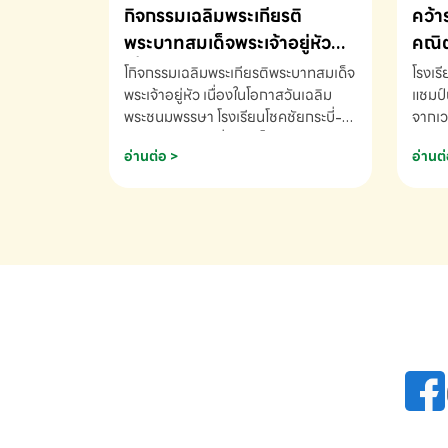
กิจกรรมเฉลิมพระเกียรติ
คว้า
พระบาทสมเด็จพระเจ้าอยู่หัว
คณิต
เนื่องในโอกาสวันเฉลิม
นานา
โกิจกรรมเฉลิมพระเกียรติพระบาทสมเด็จ
โรงเร
พระชนมพรรษา
พระเจ้าอยู่หัว เนื่องในโอกาสวันเฉลิม
2569
แชมป์
พระชนมพรรษา โรงเรียนโชคชัยกระบี่-
จากเว
สอบถามข้อมูลเพิ่มเติม โทร. 075-
ด.ช.พ
อ่านต่อ >
อ่านต่
691910
K3 โรง
รางวั
คณิตค
ปี 25
INTE
AND 
COMP
รองชน
Arith
รางวั
Arith
โรงเร
เพิ่ม