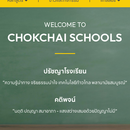
หลักสูตร
ข่าวและกิจกรรม
แกลลอรี่
WELCOME TO
CHOKCHAI SCHOOLS
ปรัชญาโรงเรียน
“ความรู้นำทาง จริยธรรมนำใจ เทคโนโลยีก้าวไกล
พลานามัยสมบูรณ์”
คติพจน์
“นตฺถิ ปณฺญา สมาอาภา - แสงสว่างเสมอด้วยปัญญาไม่มี”