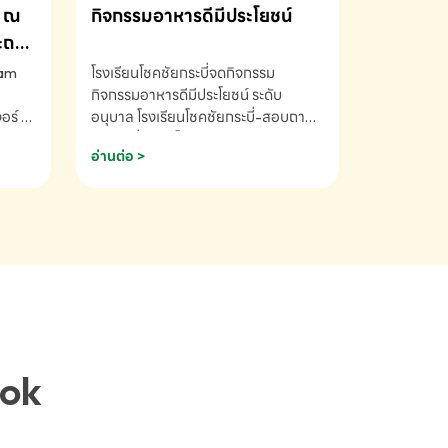
ณ
กิจกรรมอาหารดีมีประโยชน์
ระถม
ram
โรงเรียนโชคชัยกระบี่จดกิจกรรม
กิจกรรมอาหารดีมีประโยชน์ ระดับ
ร์ ซี
อนุบาล โรงเรียนโชคชัยกระบี่-สอบถาม
ory 5
ข้อมูลเพิ่มเติม โทร. 075-691910
อ่านต่อ >
ฟัง
าร
ยนที่
ยน
ติม
ook