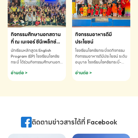
MATHEMATICS AND
MENTAL ARITHMETIC
COMPETITION 2026 - ถ้วย
รางวัลรองชนะเลิศอันดับที่ 2
Mental Arithmetic
กิจกรรมศึกษานอกสถาน
กิจกรรมอาหารดีมี
Competition K2 - ถ้วยรางวัล
รองชนะเลิศอันดับที่ 2 Mental
ที่ ณ เมเจอร์ ซีนีเพล็กซ์
ประโยชน์
Arithmetic Competition
ระดับประถมศึกษา (EP.1-
นักเรียนหลักสูตร English
โรงเรียนโชคชัยกระบี่จดกิจกรรม
K2(Grop) โรงเรียนโชคชัยกระบี่-
6)
Program (EP) โรงเรียนโชคชัย
กิจกรรมอาหารดีมีประโยชน์ ระดับ
สอบถามข้อมูลเพิ่มเติม โทร.
กระบี่ ได้ร่วมกิจกรรมศึกษานอก
อนุบาล โรงเรียนโชคชัยกระบี่-
075-691910
สถานที่ ณ เมเจอร์ ซีนีเพล็กซ์ รับ
สอบถามข้อมูลเพิ่มเติม โทร.
อ่านต่อ >
อ่านต่อ >
ชมภาพยนตร์ Toy Story 5
075-691910
(Soundtrack)เพื่อเสริมทักษะ
การฟังภาษาอังกฤษ เรียนรู้คำ
ศัพท์และการสื่อสารจากเจ้าของ
ภาษา ผ่านประสบการณ์การเรียนรู้
นอกห้องเรียนที่สนุกและสร้างแรง
บันดาลใจ โรงเรียนโชคชัยกระบี่-
สอบถามข้อมูลเพิ่มเติม โทร.
ติดตามข่าวสารได้ที่ Facebook
075-691910