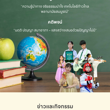
“ความรู้นำทาง จริยธรรมนำใจ เทคโนโลยีก้าวไกล
พลานามัยสมบูรณ์”
คติพจน์
“นตฺถิ ปณฺญา สมาอาภา - แสงสว่างเสมอด้วยปัญญาไม่มี”
ข่าวและกิจกรรม