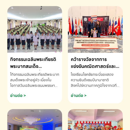
กิจกรรมเฉลิมพระเกียรติ
คว้ารางวัลจากการ
พระบาทสมเด็จ
แข่งขันคณิตศาสตร์และ
พระเจ้าอยู่หัว เนื่องใน
คณิตคิดเร็วนานาชาติ
โกิจกรรมเฉลิมพระเกียรติพระบาท
โรงเรียนโชคชัยกระบี่ขอแสดง
โอกาสวันเฉลิม
ครั้งที่ 46 ประจำปี 2569
สมเด็จพระเจ้าอยู่หัว เนื่องใน
ความยินดีแชมป์นานาชาติ
โอกาสวันเฉลิมพระชนมพรรษา
สิงคโปร์ความภาคภูมิใจจากเวที
พระชนมพรรษา
ณ ประเทศสิงคโปร์
โรงเรียนโชคชัยกระบี่-สอบถาม
ระดับนานาชาติ 🇹🇭🇸🇬
อ่านต่อ >
อ่านต่อ >
ข้อมูลเพิ่มเติม โทร. 075-691910
ด.ช.พัทธนันท์ พรหมพันธ์ ชั้น
อนุบาล EP K3 โรงเรียนโชคชัย
กระบี่ จ.กระบี่ คว้ารางวัลจากการ
แข่งขันคณิตศาสตร์และคณิตคิด
เร็วนานาชาติ ครั้งที่ 46 ประจำปี
2569 ณ ประเทศสิงคโปร์
INTERNATIONAL