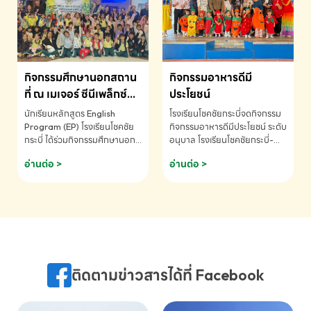
MATHEMATICS AND
MENTAL ARITHMETIC
COMPETITION 2026 - ถ้วย
รางวัลรองชนะเลิศอันดับที่ 2
Mental Arithmetic
กิจกรรมศึกษานอกสถาน
กิจกรรมอาหารดีมี
Competition K2 - ถ้วยรางวัล
รองชนะเลิศอันดับที่ 2 Mental
ที่ ณ เมเจอร์ ซีนีเพล็กซ์
ประโยชน์
Arithmetic Competition
ระดับประถมศึกษา (EP.1-
นักเรียนหลักสูตร English
โรงเรียนโชคชัยกระบี่จดกิจกรรม
K2(Grop) โรงเรียนโชคชัยกระบี่-
6)
Program (EP) โรงเรียนโชคชัย
กิจกรรมอาหารดีมีประโยชน์ ระดับ
สอบถามข้อมูลเพิ่มเติม โทร.
กระบี่ ได้ร่วมกิจกรรมศึกษานอก
อนุบาล โรงเรียนโชคชัยกระบี่-
075-691910
สถานที่ ณ เมเจอร์ ซีนีเพล็กซ์ รับ
สอบถามข้อมูลเพิ่มเติม โทร.
อ่านต่อ >
อ่านต่อ >
ชมภาพยนตร์ Toy Story 5
075-691910
(Soundtrack)เพื่อเสริมทักษะ
การฟังภาษาอังกฤษ เรียนรู้คำ
ศัพท์และการสื่อสารจากเจ้าของ
ภาษา ผ่านประสบการณ์การเรียนรู้
นอกห้องเรียนที่สนุกและสร้างแรง
บันดาลใจ โรงเรียนโชคชัยกระบี่-
สอบถามข้อมูลเพิ่มเติม โทร.
ติดตามข่าวสารได้ที่ Facebook
075-691910