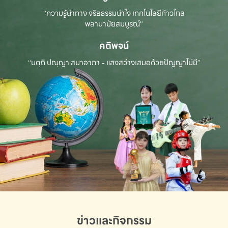
“ความรู้นำทาง จริยธรรมนำใจ เทคโนโลยีก้าวไกล
พลานามัยสมบูรณ์”
คติพจน์
“นตฺถิ ปณฺญา สมาอาภา - แสงสว่างเสมอด้วยปัญญาไม่มี”
ข่าวและกิจกรรม