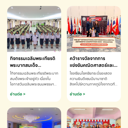
กิจกรรมเฉลิมพระเกียรติ
คว้ารางวัลจากการ
พระบาทสมเด็จ
แข่งขันคณิตศาสตร์และ
พระเจ้าอยู่หัว เนื่องใน
คณิตคิดเร็วนานาชาติ
โกิจกรรมเฉลิมพระเกียรติพระบาท
โรงเรียนโชคชัยกระบี่ขอแสดง
โอกาสวันเฉลิม
ครั้งที่ 46 ประจำปี 2569
สมเด็จพระเจ้าอยู่หัว เนื่องใน
ความยินดีแชมป์นานาชาติ
โอกาสวันเฉลิมพระชนมพรรษา
สิงคโปร์ความภาคภูมิใจจากเวที
พระชนมพรรษา
ณ ประเทศสิงคโปร์
โรงเรียนโชคชัยกระบี่-สอบถาม
ระดับนานาชาติ 🇹🇭🇸🇬
อ่านต่อ >
อ่านต่อ >
ข้อมูลเพิ่มเติม โทร. 075-691910
ด.ช.พัทธนันท์ พรหมพันธ์ ชั้น
อนุบาล EP K3 โรงเรียนโชคชัย
กระบี่ จ.กระบี่ คว้ารางวัลจากการ
แข่งขันคณิตศาสตร์และคณิตคิด
เร็วนานาชาติ ครั้งที่ 46 ประจำปี
2569 ณ ประเทศสิงคโปร์
INTERNATIONAL