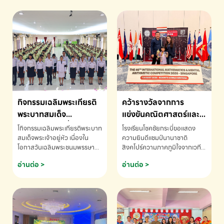
กิจกรรมเฉลิมพระเกียรติ
คว้ารางวัลจากการ
พระบาทสมเด็จ
แข่งขันคณิตศาสตร์และ
พระเจ้าอยู่หัว เนื่องใน
คณิตคิดเร็วนานาชาติ
โกิจกรรมเฉลิมพระเกียรติพระบาท
โรงเรียนโชคชัยกระบี่ขอแสดง
โอกาสวันเฉลิม
ครั้งที่ 46 ประจำปี 2569
สมเด็จพระเจ้าอยู่หัว เนื่องใน
ความยินดีแชมป์นานาชาติ
โอกาสวันเฉลิมพระชนมพรรษา
สิงคโปร์ความภาคภูมิใจจากเวที
พระชนมพรรษา
ณ ประเทศสิงคโปร์
โรงเรียนโชคชัยกระบี่-สอบถาม
ระดับนานาชาติ 🇹🇭🇸🇬
อ่านต่อ >
อ่านต่อ >
ข้อมูลเพิ่มเติม โทร. 075-691910
ด.ช.พัทธนันท์ พรหมพันธ์ ชั้น
อนุบาล EP K3 โรงเรียนโชคชัย
กระบี่ จ.กระบี่ คว้ารางวัลจากการ
แข่งขันคณิตศาสตร์และคณิตคิด
เร็วนานาชาติ ครั้งที่ 46 ประจำปี
2569 ณ ประเทศสิงคโปร์
INTERNATIONAL