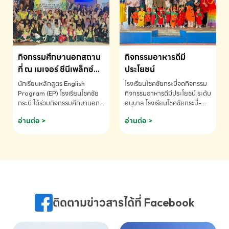
MATHEMATICS AND
MENTAL ARITHMETIC
COMPETITION 2026 - ถ้วย
รางวัลรองชนะเลิศอันดับที่ 2
Mental Arithmetic
กิจกรรมศึกษานอกสถาน
กิจกรรมอาหารดีมี
Competition K2 - ถ้วยรางวัล
รองชนะเลิศอันดับที่ 2 Mental
ที่ ณ เมเจอร์ ซีนีเพล็กซ์
ประโยชน์
Arithmetic Competition
ระดับประถมศึกษา (EP.1-
นักเรียนหลักสูตร English
โรงเรียนโชคชัยกระบี่จดกิจกรรม
K2(Grop) โรงเรียนโชคชัยกระบี่-
6)
Program (EP) โรงเรียนโชคชัย
กิจกรรมอาหารดีมีประโยชน์ ระดับ
สอบถามข้อมูลเพิ่มเติม โทร.
กระบี่ ได้ร่วมกิจกรรมศึกษานอก
อนุบาล โรงเรียนโชคชัยกระบี่-
075-691910
สถานที่ ณ เมเจอร์ ซีนีเพล็กซ์ รับ
สอบถามข้อมูลเพิ่มเติม โทร.
อ่านต่อ >
อ่านต่อ >
ชมภาพยนตร์ Toy Story 5
075-691910
(Soundtrack)เพื่อเสริมทักษะ
การฟังภาษาอังกฤษ เรียนรู้คำ
ศัพท์และการสื่อสารจากเจ้าของ
ภาษา ผ่านประสบการณ์การเรียนรู้
นอกห้องเรียนที่สนุกและสร้างแรง
บันดาลใจ โรงเรียนโชคชัยกระบี่-
สอบถามข้อมูลเพิ่มเติม โทร.
ติดตามข่าวสารได้ที่ Facebook
075-691910