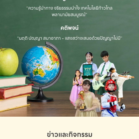
“ความรู้นำทาง จริยธรรมนำใจ เทคโนโลยีก้าวไกล
พลานามัยสมบูรณ์”
คติพจน์
“นตฺถิ ปณฺญา สมาอาภา - แสงสว่างเสมอด้วยปัญญาไม่มี”
ข่าวและกิจกรรม