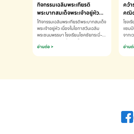
กิจกรรมเฉลิมพระเกียรติ
คว้า
พระบาทสมเด็จพระเจ้าอยู่หัว
คณิต
เนื่องในโอกาสวันเฉลิม
นานา
โกิจกรรมเฉลิมพระเกียรติพระบาทสมเด็จ
โรงเร
พระชนมพรรษา
พระเจ้าอยู่หัว เนื่องในโอกาสวันเฉลิม
2569
แชมป์
พระชนมพรรษา โรงเรียนโชคชัยกระบี่-
จากเว
สอบถามข้อมูลเพิ่มเติม โทร. 075-
ด.ช.พ
อ่านต่อ >
อ่านต่
691910
K3 โรง
รางวั
คณิตค
ปี 25
INTE
AND 
COMP
รองชน
Arith
รางวั
Arith
โรงเร
เพิ่ม