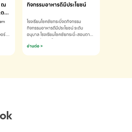
ณ
กิจกรรมอาหารดีมีประโยชน์
ระถม
ram
โรงเรียนโชคชัยกระบี่จดกิจกรรม
กิจกรรมอาหารดีมีประโยชน์ ระดับ
ร์ ซี
อนุบาล โรงเรียนโชคชัยกระบี่-สอบถาม
ory 5
ข้อมูลเพิ่มเติม โทร. 075-691910
อ่านต่อ >
ฟัง
าร
ยนที่
ยน
ติม
ook