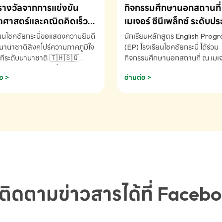
รางวัลจากการแข่งขัน
กิจกรรมศึกษานอกสถานที่ 
ศาสตร์และคณิตคิดเร็ว
เมเจอร์ ซีนีเพล็กซ์ ระดับป
ชาติ ครั้งที่ 46 ประจำปี
ศึกษา (EP.1-6)
ียนโชคชัยกระบี่ขอแสดงความยินดี
นักเรียนหลักสูตร English Prog
 ณ ประเทศสิงคโปร์
นานาชาติสิงคโปร์ความภาคภูมิใจ
(EP) โรงเรียนโชคชัยกระบี่ ได้ร่วม
ทีระดับนานาชาติ 🇹🇭🇸🇬
กิจกรรมศึกษานอกสถานที่ ณ เมเจอ
ัทธนันท์ พรหมพันธ์ ชั้นอนุบาล EP
นีเพล็กซ์ รับชมภาพยนตร์ Toy St
อ >
อ่านต่อ >
เรียนโชคชัยกระบี่ จ.กระบี่ คว้า
(Soundtrack)เพื่อเสริมทักษะการ
ลจากการแข่งขันคณิตศาสตร์และ
ภาษาอังกฤษ เรียนรู้คำศัพท์และก
ิดเร็วนานาชาติ ครั้งที่ 46 ประจำ
สื่อสารจากเจ้าของภาษา ผ่าน
69 ณ ประเทศสิงคโปร์
ประสบการณ์การเรียนรู้นอกห้องเรี
RNATIONAL MATHEMATICS
สนุกและสร้างแรงบันดาลใจ โรงเรี
MENTAL ARITHMETIC
โชคชัยกระบี่-สอบถามข้อมูลเพิ่มเ
ETITION 2026 - ถ้วยรางวัล
โทร. 075-691910
ะเลิศอันดับที่ 2 Mental
metic Competition K2 - ถ้วย
ลรองชนะเลิศอันดับที่ 2 Mental
ติดตามข่าวสารได้ที่ Faceb
metic Competition K2(Grop)
ียนโชคชัยกระบี่-สอบถามข้อมูล
เติม โทร. 075-691910