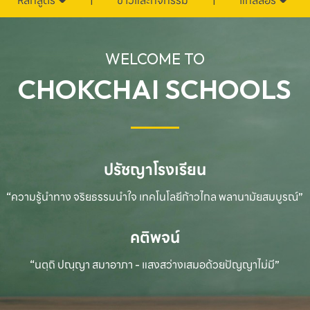
หลักสูตร
ข่าวและกิจกรรม
แกลลอรี่
WELCOME TO
CHOKCHAI SCHOOLS
ปรัชญาโรงเรียน
“ความรู้นำทาง จริยธรรมนำใจ เทคโนโลยีก้าวไกล
พลานามัยสมบูรณ์”
คติพจน์
“นตฺถิ ปณฺญา สมาอาภา - แสงสว่างเสมอด้วยปัญญาไม่มี”