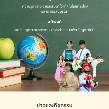
“ความรู้นำทาง จริยธรรมนำใจ เทคโนโลยีก้าวไกล
พลานามัยสมบูรณ์”
คติพจน์
“นตฺถิ ปณฺญา สมาอาภา - แสงสว่างเสมอด้วยปัญญาไม่มี”
ข่าวและกิจกรรม