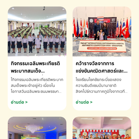
กิจกรรมเฉลิมพระเกียรติ
คว้ารางวัลจากการ
พระบาทสมเด็จ
แข่งขันคณิตศาสตร์และ
พระเจ้าอยู่หัว เนื่องใน
คณิตคิดเร็วนานาชาติ
โกิจกรรมเฉลิมพระเกียรติพระบาท
โรงเรียนโชคชัยกระบี่ขอแสดง
โอกาสวันเฉลิม
ครั้งที่ 46 ประจำปี 2569
สมเด็จพระเจ้าอยู่หัว เนื่องใน
ความยินดีแชมป์นานาชาติ
โอกาสวันเฉลิมพระชนมพรรษา
สิงคโปร์ความภาคภูมิใจจากเวที
พระชนมพรรษา
ณ ประเทศสิงคโปร์
โรงเรียนโชคชัยกระบี่-สอบถาม
ระดับนานาชาติ 🇹🇭🇸🇬
อ่านต่อ >
อ่านต่อ >
ข้อมูลเพิ่มเติม โทร. 075-691910
ด.ช.พัทธนันท์ พรหมพันธ์ ชั้น
อนุบาล EP K3 โรงเรียนโชคชัย
กระบี่ จ.กระบี่ คว้ารางวัลจากการ
แข่งขันคณิตศาสตร์และคณิตคิด
เร็วนานาชาติ ครั้งที่ 46 ประจำปี
2569 ณ ประเทศสิงคโปร์
INTERNATIONAL