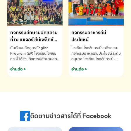
MATHEMATICS AND
MENTAL ARITHMETIC
COMPETITION 2026 - ถ้วย
รางวัลรองชนะเลิศอันดับที่ 2
Mental Arithmetic
กิจกรรมศึกษานอกสถาน
กิจกรรมอาหารดีมี
Competition K2 - ถ้วยรางวัล
รองชนะเลิศอันดับที่ 2 Mental
ที่ ณ เมเจอร์ ซีนีเพล็กซ์
ประโยชน์
Arithmetic Competition
ระดับประถมศึกษา (EP.1-
นักเรียนหลักสูตร English
โรงเรียนโชคชัยกระบี่จดกิจกรรม
K2(Grop) โรงเรียนโชคชัยกระบี่-
6)
Program (EP) โรงเรียนโชคชัย
กิจกรรมอาหารดีมีประโยชน์ ระดับ
สอบถามข้อมูลเพิ่มเติม โทร.
กระบี่ ได้ร่วมกิจกรรมศึกษานอก
อนุบาล โรงเรียนโชคชัยกระบี่-
075-691910
สถานที่ ณ เมเจอร์ ซีนีเพล็กซ์ รับ
สอบถามข้อมูลเพิ่มเติม โทร.
อ่านต่อ >
อ่านต่อ >
ชมภาพยนตร์ Toy Story 5
075-691910
(Soundtrack)เพื่อเสริมทักษะ
การฟังภาษาอังกฤษ เรียนรู้คำ
ศัพท์และการสื่อสารจากเจ้าของ
ภาษา ผ่านประสบการณ์การเรียนรู้
นอกห้องเรียนที่สนุกและสร้างแรง
บันดาลใจ โรงเรียนโชคชัยกระบี่-
สอบถามข้อมูลเพิ่มเติม โทร.
ติดตามข่าวสารได้ที่ Facebook
075-691910