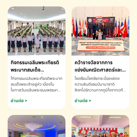
กิจกรรมเฉลิมพระเกียรติ
คว้ารางวัลจากการ
พระบาทสมเด็จ
แข่งขันคณิตศาสตร์และ
พระเจ้าอยู่หัว เนื่องใน
คณิตคิดเร็วนานาชาติ
โกิจกรรมเฉลิมพระเกียรติพระบาท
โรงเรียนโชคชัยกระบี่ขอแสดง
โอกาสวันเฉลิม
ครั้งที่ 46 ประจำปี 2569
สมเด็จพระเจ้าอยู่หัว เนื่องใน
ความยินดีแชมป์นานาชาติ
โอกาสวันเฉลิมพระชนมพรรษา
สิงคโปร์ความภาคภูมิใจจากเวที
พระชนมพรรษา
ณ ประเทศสิงคโปร์
โรงเรียนโชคชัยกระบี่-สอบถาม
ระดับนานาชาติ 🇹🇭🇸🇬
อ่านต่อ >
อ่านต่อ >
ข้อมูลเพิ่มเติม โทร. 075-691910
ด.ช.พัทธนันท์ พรหมพันธ์ ชั้น
อนุบาล EP K3 โรงเรียนโชคชัย
กระบี่ จ.กระบี่ คว้ารางวัลจากการ
แข่งขันคณิตศาสตร์และคณิตคิด
เร็วนานาชาติ ครั้งที่ 46 ประจำปี
2569 ณ ประเทศสิงคโปร์
INTERNATIONAL