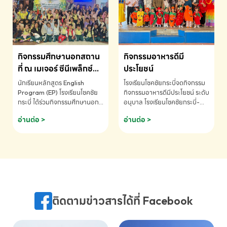
MATHEMATICS AND
MENTAL ARITHMETIC
COMPETITION 2026 - ถ้วย
รางวัลรองชนะเลิศอันดับที่ 2
Mental Arithmetic
กิจกรรมศึกษานอกสถาน
กิจกรรมอาหารดีมี
Competition K2 - ถ้วยรางวัล
รองชนะเลิศอันดับที่ 2 Mental
ที่ ณ เมเจอร์ ซีนีเพล็กซ์
ประโยชน์
Arithmetic Competition
ระดับประถมศึกษา (EP.1-
นักเรียนหลักสูตร English
โรงเรียนโชคชัยกระบี่จดกิจกรรม
K2(Grop) โรงเรียนโชคชัยกระบี่-
6)
Program (EP) โรงเรียนโชคชัย
กิจกรรมอาหารดีมีประโยชน์ ระดับ
สอบถามข้อมูลเพิ่มเติม โทร.
กระบี่ ได้ร่วมกิจกรรมศึกษานอก
อนุบาล โรงเรียนโชคชัยกระบี่-
075-691910
สถานที่ ณ เมเจอร์ ซีนีเพล็กซ์ รับ
สอบถามข้อมูลเพิ่มเติม โทร.
อ่านต่อ >
อ่านต่อ >
ชมภาพยนตร์ Toy Story 5
075-691910
(Soundtrack)เพื่อเสริมทักษะ
การฟังภาษาอังกฤษ เรียนรู้คำ
ศัพท์และการสื่อสารจากเจ้าของ
ภาษา ผ่านประสบการณ์การเรียนรู้
นอกห้องเรียนที่สนุกและสร้างแรง
บันดาลใจ โรงเรียนโชคชัยกระบี่-
สอบถามข้อมูลเพิ่มเติม โทร.
ติดตามข่าวสารได้ที่ Facebook
075-691910