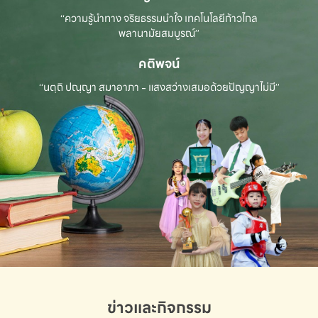
“ความรู้นำทาง จริยธรรมนำใจ เทคโนโลยีก้าวไกล
พลานามัยสมบูรณ์”
คติพจน์
“นตฺถิ ปณฺญา สมาอาภา - แสงสว่างเสมอด้วยปัญญาไม่มี”
ข่าวและกิจกรรม