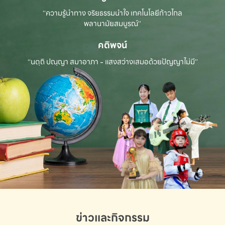
“ความรู้นำทาง จริยธรรมนำใจ เทคโนโลยีก้าวไกล
พลานามัยสมบูรณ์”
คติพจน์
“นตฺถิ ปณฺญา สมาอาภา - แสงสว่างเสมอด้วยปัญญาไม่มี”
ข่าวและกิจกรรม