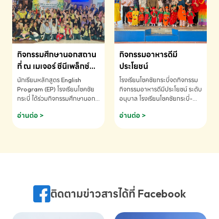
MATHEMATICS AND
MENTAL ARITHMETIC
COMPETITION 2026 - ถ้วย
รางวัลรองชนะเลิศอันดับที่ 2
Mental Arithmetic
กิจกรรมศึกษานอกสถาน
กิจกรรมอาหารดีมี
Competition K2 - ถ้วยรางวัล
รองชนะเลิศอันดับที่ 2 Mental
ที่ ณ เมเจอร์ ซีนีเพล็กซ์
ประโยชน์
Arithmetic Competition
ระดับประถมศึกษา (EP.1-
นักเรียนหลักสูตร English
โรงเรียนโชคชัยกระบี่จดกิจกรรม
K2(Grop) โรงเรียนโชคชัยกระบี่-
6)
Program (EP) โรงเรียนโชคชัย
กิจกรรมอาหารดีมีประโยชน์ ระดับ
สอบถามข้อมูลเพิ่มเติม โทร.
กระบี่ ได้ร่วมกิจกรรมศึกษานอก
อนุบาล โรงเรียนโชคชัยกระบี่-
075-691910
สถานที่ ณ เมเจอร์ ซีนีเพล็กซ์ รับ
สอบถามข้อมูลเพิ่มเติม โทร.
อ่านต่อ >
อ่านต่อ >
ชมภาพยนตร์ Toy Story 5
075-691910
(Soundtrack)เพื่อเสริมทักษะ
การฟังภาษาอังกฤษ เรียนรู้คำ
ศัพท์และการสื่อสารจากเจ้าของ
ภาษา ผ่านประสบการณ์การเรียนรู้
นอกห้องเรียนที่สนุกและสร้างแรง
บันดาลใจ โรงเรียนโชคชัยกระบี่-
สอบถามข้อมูลเพิ่มเติม โทร.
ติดตามข่าวสารได้ที่ Facebook
075-691910