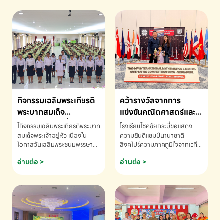
กิจกรรมเฉลิมพระเกียรติ
คว้ารางวัลจากการ
พระบาทสมเด็จ
แข่งขันคณิตศาสตร์และ
พระเจ้าอยู่หัว เนื่องใน
คณิตคิดเร็วนานาชาติ
โกิจกรรมเฉลิมพระเกียรติพระบาท
โรงเรียนโชคชัยกระบี่ขอแสดง
โอกาสวันเฉลิม
ครั้งที่ 46 ประจำปี 2569
สมเด็จพระเจ้าอยู่หัว เนื่องใน
ความยินดีแชมป์นานาชาติ
โอกาสวันเฉลิมพระชนมพรรษา
สิงคโปร์ความภาคภูมิใจจากเวที
พระชนมพรรษา
ณ ประเทศสิงคโปร์
โรงเรียนโชคชัยกระบี่-สอบถาม
ระดับนานาชาติ 🇹🇭🇸🇬
อ่านต่อ >
อ่านต่อ >
ข้อมูลเพิ่มเติม โทร. 075-691910
ด.ช.พัทธนันท์ พรหมพันธ์ ชั้น
อนุบาล EP K3 โรงเรียนโชคชัย
กระบี่ จ.กระบี่ คว้ารางวัลจากการ
แข่งขันคณิตศาสตร์และคณิตคิด
เร็วนานาชาติ ครั้งที่ 46 ประจำปี
2569 ณ ประเทศสิงคโปร์
INTERNATIONAL