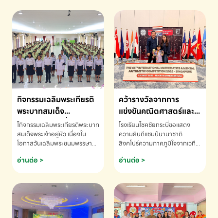
กิจกรรมเฉลิมพระเกียรติ
คว้ารางวัลจากการ
พระบาทสมเด็จ
แข่งขันคณิตศาสตร์และ
พระเจ้าอยู่หัว เนื่องใน
คณิตคิดเร็วนานาชาติ
โกิจกรรมเฉลิมพระเกียรติพระบาท
โรงเรียนโชคชัยกระบี่ขอแสดง
โอกาสวันเฉลิม
ครั้งที่ 46 ประจำปี 2569
สมเด็จพระเจ้าอยู่หัว เนื่องใน
ความยินดีแชมป์นานาชาติ
โอกาสวันเฉลิมพระชนมพรรษา
สิงคโปร์ความภาคภูมิใจจากเวที
พระชนมพรรษา
ณ ประเทศสิงคโปร์
โรงเรียนโชคชัยกระบี่-สอบถาม
ระดับนานาชาติ 🇹🇭🇸🇬
อ่านต่อ >
อ่านต่อ >
ข้อมูลเพิ่มเติม โทร. 075-691910
ด.ช.พัทธนันท์ พรหมพันธ์ ชั้น
อนุบาล EP K3 โรงเรียนโชคชัย
กระบี่ จ.กระบี่ คว้ารางวัลจากการ
แข่งขันคณิตศาสตร์และคณิตคิด
เร็วนานาชาติ ครั้งที่ 46 ประจำปี
2569 ณ ประเทศสิงคโปร์
INTERNATIONAL