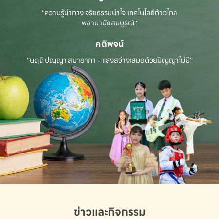
“ความรู้นำทาง จริยธรรมนำใจ เทคโนโลยีก้าวไกล
พลานามัยสมบูรณ์”
คติพจน์
“นตฺถิ ปณฺญา สมาอาภา - แสงสว่างเสมอด้วยปัญญาไม่มี”
ข่าวและกิจกรรม