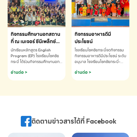
MATHEMATICS AND
MENTAL ARITHMETIC
COMPETITION 2026 - ถ้วย
รางวัลรองชนะเลิศอันดับที่ 2
Mental Arithmetic
กิจกรรมศึกษานอกสถาน
กิจกรรมอาหารดีมี
Competition K2 - ถ้วยรางวัล
รองชนะเลิศอันดับที่ 2 Mental
ที่ ณ เมเจอร์ ซีนีเพล็กซ์
ประโยชน์
Arithmetic Competition
ระดับประถมศึกษา (EP.1-
นักเรียนหลักสูตร English
โรงเรียนโชคชัยกระบี่จดกิจกรรม
K2(Grop) โรงเรียนโชคชัยกระบี่-
6)
Program (EP) โรงเรียนโชคชัย
กิจกรรมอาหารดีมีประโยชน์ ระดับ
สอบถามข้อมูลเพิ่มเติม โทร.
กระบี่ ได้ร่วมกิจกรรมศึกษานอก
อนุบาล โรงเรียนโชคชัยกระบี่-
075-691910
สถานที่ ณ เมเจอร์ ซีนีเพล็กซ์ รับ
สอบถามข้อมูลเพิ่มเติม โทร.
อ่านต่อ >
อ่านต่อ >
ชมภาพยนตร์ Toy Story 5
075-691910
(Soundtrack)เพื่อเสริมทักษะ
การฟังภาษาอังกฤษ เรียนรู้คำ
ศัพท์และการสื่อสารจากเจ้าของ
ภาษา ผ่านประสบการณ์การเรียนรู้
นอกห้องเรียนที่สนุกและสร้างแรง
บันดาลใจ โรงเรียนโชคชัยกระบี่-
สอบถามข้อมูลเพิ่มเติม โทร.
ติดตามข่าวสารได้ที่ Facebook
075-691910