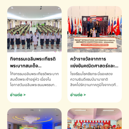
กิจกรรมเฉลิมพระเกียรติ
คว้ารางวัลจากการ
พระบาทสมเด็จ
แข่งขันคณิตศาสตร์และ
พระเจ้าอยู่หัว เนื่องใน
คณิตคิดเร็วนานาชาติ
โกิจกรรมเฉลิมพระเกียรติพระบาท
โรงเรียนโชคชัยกระบี่ขอแสดง
โอกาสวันเฉลิม
ครั้งที่ 46 ประจำปี 2569
สมเด็จพระเจ้าอยู่หัว เนื่องใน
ความยินดีแชมป์นานาชาติ
โอกาสวันเฉลิมพระชนมพรรษา
สิงคโปร์ความภาคภูมิใจจากเวที
พระชนมพรรษา
ณ ประเทศสิงคโปร์
โรงเรียนโชคชัยกระบี่-สอบถาม
ระดับนานาชาติ 🇹🇭🇸🇬
อ่านต่อ >
อ่านต่อ >
ข้อมูลเพิ่มเติม โทร. 075-691910
ด.ช.พัทธนันท์ พรหมพันธ์ ชั้น
อนุบาล EP K3 โรงเรียนโชคชัย
กระบี่ จ.กระบี่ คว้ารางวัลจากการ
แข่งขันคณิตศาสตร์และคณิตคิด
เร็วนานาชาติ ครั้งที่ 46 ประจำปี
2569 ณ ประเทศสิงคโปร์
INTERNATIONAL