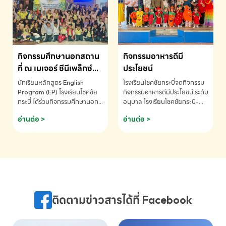
MATHEMATICS AND
MENTAL ARITHMETIC
COMPETITION 2026 - ถ้วย
รางวัลรองชนะเลิศอันดับที่ 2
Mental Arithmetic
กิจกรรมศึกษานอกสถาน
กิจกรรมอาหารดีมี
Competition K2 - ถ้วยรางวัล
รองชนะเลิศอันดับที่ 2 Mental
ที่ ณ เมเจอร์ ซีนีเพล็กซ์
ประโยชน์
Arithmetic Competition
ระดับประถมศึกษา (EP.1-
นักเรียนหลักสูตร English
โรงเรียนโชคชัยกระบี่จดกิจกรรม
K2(Grop) โรงเรียนโชคชัยกระบี่-
6)
Program (EP) โรงเรียนโชคชัย
กิจกรรมอาหารดีมีประโยชน์ ระดับ
สอบถามข้อมูลเพิ่มเติม โทร.
กระบี่ ได้ร่วมกิจกรรมศึกษานอก
อนุบาล โรงเรียนโชคชัยกระบี่-
075-691910
สถานที่ ณ เมเจอร์ ซีนีเพล็กซ์ รับ
สอบถามข้อมูลเพิ่มเติม โทร.
อ่านต่อ >
อ่านต่อ >
ชมภาพยนตร์ Toy Story 5
075-691910
(Soundtrack)เพื่อเสริมทักษะ
การฟังภาษาอังกฤษ เรียนรู้คำ
ศัพท์และการสื่อสารจากเจ้าของ
ภาษา ผ่านประสบการณ์การเรียนรู้
นอกห้องเรียนที่สนุกและสร้างแรง
บันดาลใจ โรงเรียนโชคชัยกระบี่-
สอบถามข้อมูลเพิ่มเติม โทร.
ติดตามข่าวสารได้ที่ Facebook
075-691910