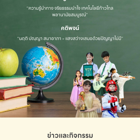
“ความรู้นำทาง จริยธรรมนำใจ เทคโนโลยีก้าวไกล
พลานามัยสมบูรณ์”
คติพจน์
“นตฺถิ ปณฺญา สมาอาภา - แสงสว่างเสมอด้วยปัญญาไม่มี”
ข่าวและกิจกรรม