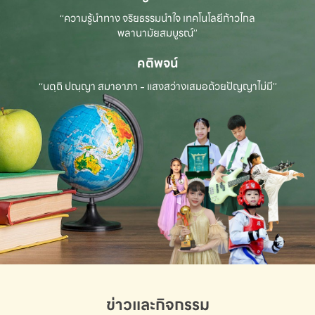
“ความรู้นำทาง จริยธรรมนำใจ เทคโนโลยีก้าวไกล
พลานามัยสมบูรณ์”
คติพจน์
“นตฺถิ ปณฺญา สมาอาภา - แสงสว่างเสมอด้วยปัญญาไม่มี”
ข่าวและกิจกรรม