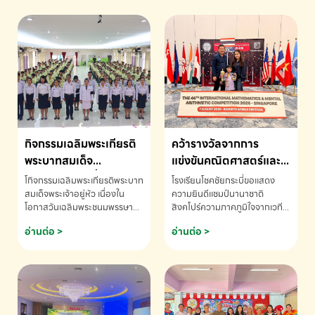
กิจกรรมเฉลิมพระเกียรติ
คว้ารางวัลจากการ
พระบาทสมเด็จ
แข่งขันคณิตศาสตร์และ
พระเจ้าอยู่หัว เนื่องใน
คณิตคิดเร็วนานาชาติ
โกิจกรรมเฉลิมพระเกียรติพระบาท
โรงเรียนโชคชัยกระบี่ขอแสดง
โอกาสวันเฉลิม
ครั้งที่ 46 ประจำปี 2569
สมเด็จพระเจ้าอยู่หัว เนื่องใน
ความยินดีแชมป์นานาชาติ
โอกาสวันเฉลิมพระชนมพรรษา
สิงคโปร์ความภาคภูมิใจจากเวที
พระชนมพรรษา
ณ ประเทศสิงคโปร์
โรงเรียนโชคชัยกระบี่-สอบถาม
ระดับนานาชาติ 🇹🇭🇸🇬
อ่านต่อ >
อ่านต่อ >
ข้อมูลเพิ่มเติม โทร. 075-691910
ด.ช.พัทธนันท์ พรหมพันธ์ ชั้น
อนุบาล EP K3 โรงเรียนโชคชัย
กระบี่ จ.กระบี่ คว้ารางวัลจากการ
แข่งขันคณิตศาสตร์และคณิตคิด
เร็วนานาชาติ ครั้งที่ 46 ประจำปี
2569 ณ ประเทศสิงคโปร์
INTERNATIONAL