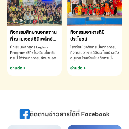
MATHEMATICS AND
MENTAL ARITHMETIC
COMPETITION 2026 - ถ้วย
รางวัลรองชนะเลิศอันดับที่ 2
Mental Arithmetic
กิจกรรมศึกษานอกสถาน
กิจกรรมอาหารดีมี
Competition K2 - ถ้วยรางวัล
รองชนะเลิศอันดับที่ 2 Mental
ที่ ณ เมเจอร์ ซีนีเพล็กซ์
ประโยชน์
Arithmetic Competition
ระดับประถมศึกษา (EP.1-
นักเรียนหลักสูตร English
โรงเรียนโชคชัยกระบี่จดกิจกรรม
K2(Grop) โรงเรียนโชคชัยกระบี่-
6)
Program (EP) โรงเรียนโชคชัย
กิจกรรมอาหารดีมีประโยชน์ ระดับ
สอบถามข้อมูลเพิ่มเติม โทร.
กระบี่ ได้ร่วมกิจกรรมศึกษานอก
อนุบาล โรงเรียนโชคชัยกระบี่-
075-691910
สถานที่ ณ เมเจอร์ ซีนีเพล็กซ์ รับ
สอบถามข้อมูลเพิ่มเติม โทร.
อ่านต่อ >
อ่านต่อ >
ชมภาพยนตร์ Toy Story 5
075-691910
(Soundtrack)เพื่อเสริมทักษะ
การฟังภาษาอังกฤษ เรียนรู้คำ
ศัพท์และการสื่อสารจากเจ้าของ
ภาษา ผ่านประสบการณ์การเรียนรู้
นอกห้องเรียนที่สนุกและสร้างแรง
บันดาลใจ โรงเรียนโชคชัยกระบี่-
สอบถามข้อมูลเพิ่มเติม โทร.
ติดตามข่าวสารได้ที่ Facebook
075-691910