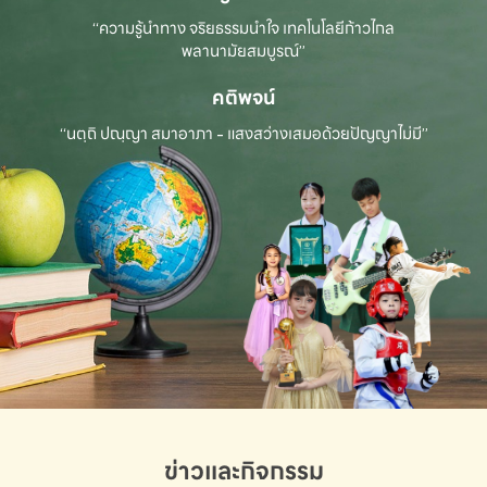
“ความรู้นำทาง จริยธรรมนำใจ เทคโนโลยีก้าวไกล
พลานามัยสมบูรณ์”
คติพจน์
“นตฺถิ ปณฺญา สมาอาภา - แสงสว่างเสมอด้วยปัญญาไม่มี”
ข่าวและกิจกรรม