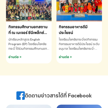
MATHEMATICS AND
MENTAL ARITHMETIC
COMPETITION 2026 - ถ้วย
รางวัลรองชนะเลิศอันดับที่ 2
Mental Arithmetic
กิจกรรมศึกษานอกสถาน
กิจกรรมอาหารดีมี
Competition K2 - ถ้วยรางวัล
รองชนะเลิศอันดับที่ 2 Mental
ที่ ณ เมเจอร์ ซีนีเพล็กซ์
ประโยชน์
Arithmetic Competition
ระดับประถมศึกษา (EP.1-
นักเรียนหลักสูตร English
โรงเรียนโชคชัยกระบี่จดกิจกรรม
K2(Grop) โรงเรียนโชคชัยกระบี่-
6)
Program (EP) โรงเรียนโชคชัย
กิจกรรมอาหารดีมีประโยชน์ ระดับ
สอบถามข้อมูลเพิ่มเติม โทร.
กระบี่ ได้ร่วมกิจกรรมศึกษานอก
อนุบาล โรงเรียนโชคชัยกระบี่-
075-691910
สถานที่ ณ เมเจอร์ ซีนีเพล็กซ์ รับ
สอบถามข้อมูลเพิ่มเติม โทร.
อ่านต่อ >
อ่านต่อ >
ชมภาพยนตร์ Toy Story 5
075-691910
(Soundtrack)เพื่อเสริมทักษะ
การฟังภาษาอังกฤษ เรียนรู้คำ
ศัพท์และการสื่อสารจากเจ้าของ
ภาษา ผ่านประสบการณ์การเรียนรู้
นอกห้องเรียนที่สนุกและสร้างแรง
บันดาลใจ โรงเรียนโชคชัยกระบี่-
สอบถามข้อมูลเพิ่มเติม โทร.
ติดตามข่าวสารได้ที่ Facebook
075-691910