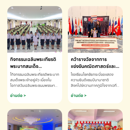
กิจกรรมเฉลิมพระเกียรติ
คว้ารางวัลจากการ
พระบาทสมเด็จ
แข่งขันคณิตศาสตร์และ
พระเจ้าอยู่หัว เนื่องใน
คณิตคิดเร็วนานาชาติ
โกิจกรรมเฉลิมพระเกียรติพระบาท
โรงเรียนโชคชัยกระบี่ขอแสดง
โอกาสวันเฉลิม
ครั้งที่ 46 ประจำปี 2569
สมเด็จพระเจ้าอยู่หัว เนื่องใน
ความยินดีแชมป์นานาชาติ
โอกาสวันเฉลิมพระชนมพรรษา
สิงคโปร์ความภาคภูมิใจจากเวที
พระชนมพรรษา
ณ ประเทศสิงคโปร์
โรงเรียนโชคชัยกระบี่-สอบถาม
ระดับนานาชาติ 🇹🇭🇸🇬
อ่านต่อ >
อ่านต่อ >
ข้อมูลเพิ่มเติม โทร. 075-691910
ด.ช.พัทธนันท์ พรหมพันธ์ ชั้น
อนุบาล EP K3 โรงเรียนโชคชัย
กระบี่ จ.กระบี่ คว้ารางวัลจากการ
แข่งขันคณิตศาสตร์และคณิตคิด
เร็วนานาชาติ ครั้งที่ 46 ประจำปี
2569 ณ ประเทศสิงคโปร์
INTERNATIONAL