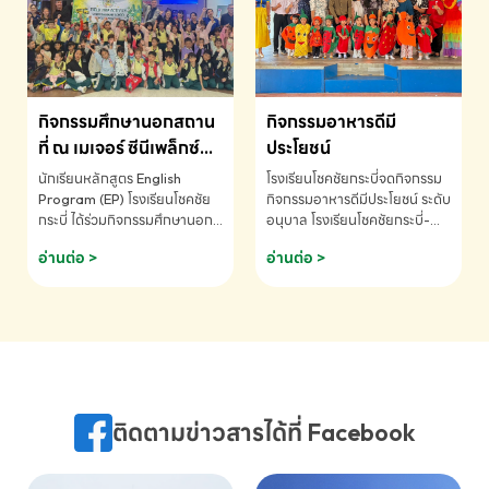
MATHEMATICS AND
MENTAL ARITHMETIC
COMPETITION 2026 - ถ้วย
รางวัลรองชนะเลิศอันดับที่ 2
Mental Arithmetic
กิจกรรมศึกษานอกสถาน
กิจกรรมอาหารดีมี
Competition K2 - ถ้วยรางวัล
รองชนะเลิศอันดับที่ 2 Mental
ที่ ณ เมเจอร์ ซีนีเพล็กซ์
ประโยชน์
Arithmetic Competition
ระดับประถมศึกษา (EP.1-
นักเรียนหลักสูตร English
โรงเรียนโชคชัยกระบี่จดกิจกรรม
K2(Grop) โรงเรียนโชคชัยกระบี่-
6)
Program (EP) โรงเรียนโชคชัย
กิจกรรมอาหารดีมีประโยชน์ ระดับ
สอบถามข้อมูลเพิ่มเติม โทร.
กระบี่ ได้ร่วมกิจกรรมศึกษานอก
อนุบาล โรงเรียนโชคชัยกระบี่-
075-691910
สถานที่ ณ เมเจอร์ ซีนีเพล็กซ์ รับ
สอบถามข้อมูลเพิ่มเติม โทร.
อ่านต่อ >
อ่านต่อ >
ชมภาพยนตร์ Toy Story 5
075-691910
(Soundtrack)เพื่อเสริมทักษะ
การฟังภาษาอังกฤษ เรียนรู้คำ
ศัพท์และการสื่อสารจากเจ้าของ
ภาษา ผ่านประสบการณ์การเรียนรู้
นอกห้องเรียนที่สนุกและสร้างแรง
บันดาลใจ โรงเรียนโชคชัยกระบี่-
สอบถามข้อมูลเพิ่มเติม โทร.
ติดตามข่าวสารได้ที่ Facebook
075-691910