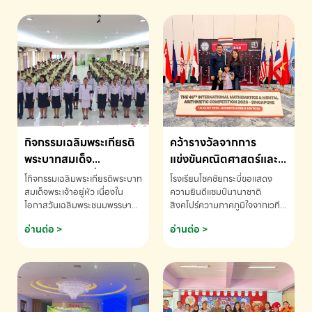
กิจกรรมเฉลิมพระเกียรติ
คว้ารางวัลจากการ
พระบาทสมเด็จ
แข่งขันคณิตศาสตร์และ
พระเจ้าอยู่หัว เนื่องใน
คณิตคิดเร็วนานาชาติ
โกิจกรรมเฉลิมพระเกียรติพระบาท
โรงเรียนโชคชัยกระบี่ขอแสดง
โอกาสวันเฉลิม
ครั้งที่ 46 ประจำปี 2569
สมเด็จพระเจ้าอยู่หัว เนื่องใน
ความยินดีแชมป์นานาชาติ
โอกาสวันเฉลิมพระชนมพรรษา
สิงคโปร์ความภาคภูมิใจจากเวที
พระชนมพรรษา
ณ ประเทศสิงคโปร์
โรงเรียนโชคชัยกระบี่-สอบถาม
ระดับนานาชาติ 🇹🇭🇸🇬
อ่านต่อ >
อ่านต่อ >
ข้อมูลเพิ่มเติม โทร. 075-691910
ด.ช.พัทธนันท์ พรหมพันธ์ ชั้น
อนุบาล EP K3 โรงเรียนโชคชัย
กระบี่ จ.กระบี่ คว้ารางวัลจากการ
แข่งขันคณิตศาสตร์และคณิตคิด
เร็วนานาชาติ ครั้งที่ 46 ประจำปี
2569 ณ ประเทศสิงคโปร์
INTERNATIONAL