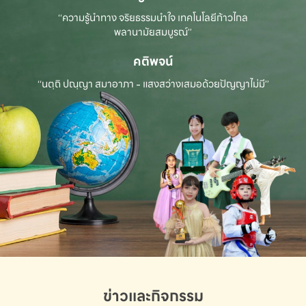
“ความรู้นำทาง จริยธรรมนำใจ เทคโนโลยีก้าวไกล
พลานามัยสมบูรณ์”
คติพจน์
“นตฺถิ ปณฺญา สมาอาภา - แสงสว่างเสมอด้วยปัญญาไม่มี”
ข่าวและกิจกรรม