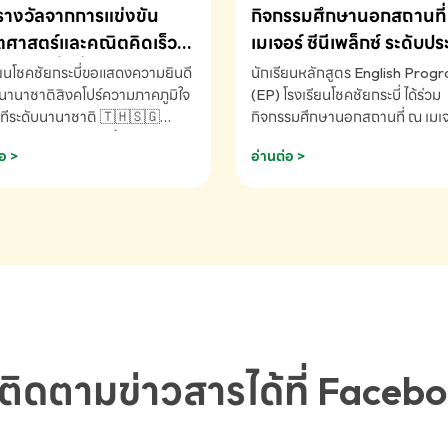
รางวัลจากการแข่งขัน
กิจกรรมศึกษานอกสถานที่ 
ศาสตร์และคณิตคิดเร็ว
เมเจอร์ ซีนีเพล็กซ์ ระดับป
ชาติ ครั้งที่ 46 ประจำปี
ศึกษา (EP.1-6)
ียนโชคชัยกระบี่ขอแสดงความยินดี
นักเรียนหลักสูตร English Prog
 ณ ประเทศสิงคโปร์
นานาชาติสิงคโปร์ความภาคภูมิใจ
(EP) โรงเรียนโชคชัยกระบี่ ได้ร่วม
ทีระดับนานาชาติ 🇹🇭🇸🇬
กิจกรรมศึกษานอกสถานที่ ณ เมเจอ
ัทธนันท์ พรหมพันธ์ ชั้นอนุบาล EP
นีเพล็กซ์ รับชมภาพยนตร์ Toy St
อ >
อ่านต่อ >
เรียนโชคชัยกระบี่ จ.กระบี่ คว้า
(Soundtrack)เพื่อเสริมทักษะการ
ลจากการแข่งขันคณิตศาสตร์และ
ภาษาอังกฤษ เรียนรู้คำศัพท์และก
ิดเร็วนานาชาติ ครั้งที่ 46 ประจำ
สื่อสารจากเจ้าของภาษา ผ่าน
69 ณ ประเทศสิงคโปร์
ประสบการณ์การเรียนรู้นอกห้องเรี
RNATIONAL MATHEMATICS
สนุกและสร้างแรงบันดาลใจ โรงเรี
MENTAL ARITHMETIC
โชคชัยกระบี่-สอบถามข้อมูลเพิ่มเ
ETITION 2026 - ถ้วยรางวัล
โทร. 075-691910
ะเลิศอันดับที่ 2 Mental
metic Competition K2 - ถ้วย
ลรองชนะเลิศอันดับที่ 2 Mental
ติดตามข่าวสารได้ที่ Faceb
metic Competition K2(Grop)
ียนโชคชัยกระบี่-สอบถามข้อมูล
เติม โทร. 075-691910