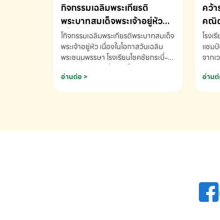
กิจกรรมเฉลิมพระเกียรติ
คว้า
พระบาทสมเด็จพระเจ้าอยู่หัว
คณิต
เนื่องในโอกาสวันเฉลิม
นานา
โกิจกรรมเฉลิมพระเกียรติพระบาทสมเด็จ
โรงเร
พระชนมพรรษา
พระเจ้าอยู่หัว เนื่องในโอกาสวันเฉลิม
2569
แชมป์
พระชนมพรรษา โรงเรียนโชคชัยกระบี่-
จากเว
สอบถามข้อมูลเพิ่มเติม โทร. 075-
ด.ช.พ
อ่านต่อ >
อ่านต่
691910
K3 โรง
รางวั
คณิตค
ปี 25
INTE
AND 
COMP
รองชน
Arith
รางวั
Arith
โรงเร
เพิ่ม