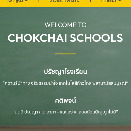
หลักสูตร
ข่าวและกิจกรรม
แกลลอรี่
WELCOME TO
CHOKCHAI SCHOOLS
ปรัชญาโรงเรียน
“ความรู้นำทาง จริยธรรมนำใจ เทคโนโลยีก้าวไกล
พลานามัยสมบูรณ์”
คติพจน์
“นตฺถิ ปณฺญา สมาอาภา - แสงสว่างเสมอด้วยปัญญาไม่มี”