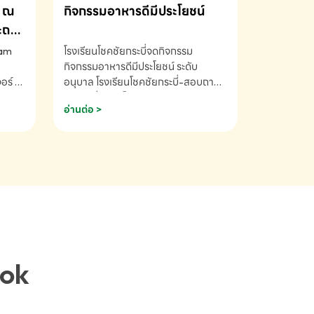
ณ
กิจกรรมอาหารดีมีประโยชน์
ระถม
ram
โรงเรียนโชคชัยกระบี่จดกิจกรรม
กิจกรรมอาหารดีมีประโยชน์ ระดับ
ร์ ซี
อนุบาล โรงเรียนโชคชัยกระบี่-สอบถาม
ory 5
ข้อมูลเพิ่มเติม โทร. 075-691910
อ่านต่อ >
ฟัง
าร
ยนที่
ยน
ติม
ook