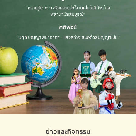
“ความรู้นำทาง จริยธรรมนำใจ เทคโนโลยีก้าวไกล
พลานามัยสมบูรณ์”
คติพจน์
“นตฺถิ ปณฺญา สมาอาภา - แสงสว่างเสมอด้วยปัญญาไม่มี”
ข่าวและกิจกรรม