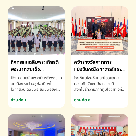
กิจกรรมเฉลิมพระเกียรติ
คว้ารางวัลจากการ
พระบาทสมเด็จ
แข่งขันคณิตศาสตร์และ
พระเจ้าอยู่หัว เนื่องใน
คณิตคิดเร็วนานาชาติ
โกิจกรรมเฉลิมพระเกียรติพระบาท
โรงเรียนโชคชัยกระบี่ขอแสดง
โอกาสวันเฉลิม
ครั้งที่ 46 ประจำปี 2569
สมเด็จพระเจ้าอยู่หัว เนื่องใน
ความยินดีแชมป์นานาชาติ
โอกาสวันเฉลิมพระชนมพรรษา
สิงคโปร์ความภาคภูมิใจจากเวที
พระชนมพรรษา
ณ ประเทศสิงคโปร์
โรงเรียนโชคชัยกระบี่-สอบถาม
ระดับนานาชาติ 🇹🇭🇸🇬
อ่านต่อ >
อ่านต่อ >
ข้อมูลเพิ่มเติม โทร. 075-691910
ด.ช.พัทธนันท์ พรหมพันธ์ ชั้น
อนุบาล EP K3 โรงเรียนโชคชัย
กระบี่ จ.กระบี่ คว้ารางวัลจากการ
แข่งขันคณิตศาสตร์และคณิตคิด
เร็วนานาชาติ ครั้งที่ 46 ประจำปี
2569 ณ ประเทศสิงคโปร์
INTERNATIONAL