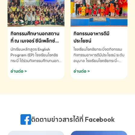
MATHEMATICS AND
MENTAL ARITHMETIC
COMPETITION 2026 - ถ้วย
รางวัลรองชนะเลิศอันดับที่ 2
Mental Arithmetic
กิจกรรมศึกษานอกสถาน
กิจกรรมอาหารดีมี
Competition K2 - ถ้วยรางวัล
รองชนะเลิศอันดับที่ 2 Mental
ที่ ณ เมเจอร์ ซีนีเพล็กซ์
ประโยชน์
Arithmetic Competition
ระดับประถมศึกษา (EP.1-
นักเรียนหลักสูตร English
โรงเรียนโชคชัยกระบี่จดกิจกรรม
K2(Grop) โรงเรียนโชคชัยกระบี่-
6)
Program (EP) โรงเรียนโชคชัย
กิจกรรมอาหารดีมีประโยชน์ ระดับ
สอบถามข้อมูลเพิ่มเติม โทร.
กระบี่ ได้ร่วมกิจกรรมศึกษานอก
อนุบาล โรงเรียนโชคชัยกระบี่-
075-691910
สถานที่ ณ เมเจอร์ ซีนีเพล็กซ์ รับ
สอบถามข้อมูลเพิ่มเติม โทร.
อ่านต่อ >
อ่านต่อ >
ชมภาพยนตร์ Toy Story 5
075-691910
(Soundtrack)เพื่อเสริมทักษะ
การฟังภาษาอังกฤษ เรียนรู้คำ
ศัพท์และการสื่อสารจากเจ้าของ
ภาษา ผ่านประสบการณ์การเรียนรู้
นอกห้องเรียนที่สนุกและสร้างแรง
บันดาลใจ โรงเรียนโชคชัยกระบี่-
สอบถามข้อมูลเพิ่มเติม โทร.
ติดตามข่าวสารได้ที่ Facebook
075-691910