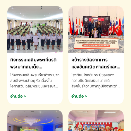
กิจกรรมเฉลิมพระเกียรติ
คว้ารางวัลจากการ
พระบาทสมเด็จ
แข่งขันคณิตศาสตร์และ
พระเจ้าอยู่หัว เนื่องใน
คณิตคิดเร็วนานาชาติ
โกิจกรรมเฉลิมพระเกียรติพระบาท
โรงเรียนโชคชัยกระบี่ขอแสดง
โอกาสวันเฉลิม
ครั้งที่ 46 ประจำปี 2569
สมเด็จพระเจ้าอยู่หัว เนื่องใน
ความยินดีแชมป์นานาชาติ
โอกาสวันเฉลิมพระชนมพรรษา
สิงคโปร์ความภาคภูมิใจจากเวที
พระชนมพรรษา
ณ ประเทศสิงคโปร์
โรงเรียนโชคชัยกระบี่-สอบถาม
ระดับนานาชาติ 🇹🇭🇸🇬
อ่านต่อ >
อ่านต่อ >
ข้อมูลเพิ่มเติม โทร. 075-691910
ด.ช.พัทธนันท์ พรหมพันธ์ ชั้น
อนุบาล EP K3 โรงเรียนโชคชัย
กระบี่ จ.กระบี่ คว้ารางวัลจากการ
แข่งขันคณิตศาสตร์และคณิตคิด
เร็วนานาชาติ ครั้งที่ 46 ประจำปี
2569 ณ ประเทศสิงคโปร์
INTERNATIONAL