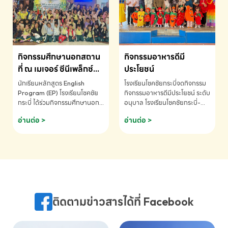
MATHEMATICS AND
MENTAL ARITHMETIC
COMPETITION 2026 - ถ้วย
รางวัลรองชนะเลิศอันดับที่ 2
Mental Arithmetic
กิจกรรมศึกษานอกสถาน
กิจกรรมอาหารดีมี
Competition K2 - ถ้วยรางวัล
รองชนะเลิศอันดับที่ 2 Mental
ที่ ณ เมเจอร์ ซีนีเพล็กซ์
ประโยชน์
Arithmetic Competition
ระดับประถมศึกษา (EP.1-
นักเรียนหลักสูตร English
โรงเรียนโชคชัยกระบี่จดกิจกรรม
K2(Grop) โรงเรียนโชคชัยกระบี่-
6)
Program (EP) โรงเรียนโชคชัย
กิจกรรมอาหารดีมีประโยชน์ ระดับ
สอบถามข้อมูลเพิ่มเติม โทร.
กระบี่ ได้ร่วมกิจกรรมศึกษานอก
อนุบาล โรงเรียนโชคชัยกระบี่-
075-691910
สถานที่ ณ เมเจอร์ ซีนีเพล็กซ์ รับ
สอบถามข้อมูลเพิ่มเติม โทร.
อ่านต่อ >
อ่านต่อ >
ชมภาพยนตร์ Toy Story 5
075-691910
(Soundtrack)เพื่อเสริมทักษะ
การฟังภาษาอังกฤษ เรียนรู้คำ
ศัพท์และการสื่อสารจากเจ้าของ
ภาษา ผ่านประสบการณ์การเรียนรู้
นอกห้องเรียนที่สนุกและสร้างแรง
บันดาลใจ โรงเรียนโชคชัยกระบี่-
สอบถามข้อมูลเพิ่มเติม โทร.
ติดตามข่าวสารได้ที่ Facebook
075-691910