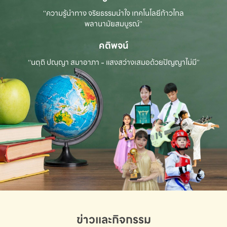
“ความรู้นำทาง จริยธรรมนำใจ เทคโนโลยีก้าวไกล
พลานามัยสมบูรณ์”
คติพจน์
“นตฺถิ ปณฺญา สมาอาภา - แสงสว่างเสมอด้วยปัญญาไม่มี”
ข่าวและกิจกรรม