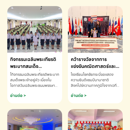
กิจกรรมเฉลิมพระเกียรติ
คว้ารางวัลจากการ
พระบาทสมเด็จ
แข่งขันคณิตศาสตร์และ
พระเจ้าอยู่หัว เนื่องใน
คณิตคิดเร็วนานาชาติ
โกิจกรรมเฉลิมพระเกียรติพระบาท
โรงเรียนโชคชัยกระบี่ขอแสดง
โอกาสวันเฉลิม
ครั้งที่ 46 ประจำปี 2569
สมเด็จพระเจ้าอยู่หัว เนื่องใน
ความยินดีแชมป์นานาชาติ
โอกาสวันเฉลิมพระชนมพรรษา
สิงคโปร์ความภาคภูมิใจจากเวที
พระชนมพรรษา
ณ ประเทศสิงคโปร์
โรงเรียนโชคชัยกระบี่-สอบถาม
ระดับนานาชาติ 🇹🇭🇸🇬
อ่านต่อ >
อ่านต่อ >
ข้อมูลเพิ่มเติม โทร. 075-691910
ด.ช.พัทธนันท์ พรหมพันธ์ ชั้น
อนุบาล EP K3 โรงเรียนโชคชัย
กระบี่ จ.กระบี่ คว้ารางวัลจากการ
แข่งขันคณิตศาสตร์และคณิตคิด
เร็วนานาชาติ ครั้งที่ 46 ประจำปี
2569 ณ ประเทศสิงคโปร์
INTERNATIONAL