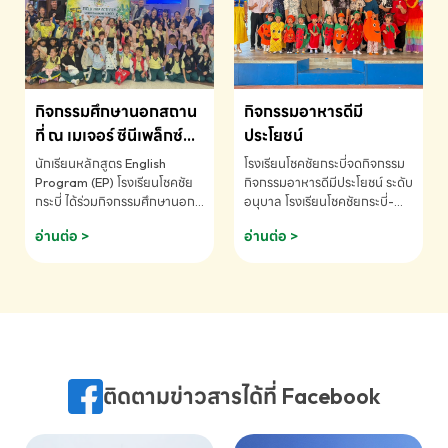
MATHEMATICS AND
MENTAL ARITHMETIC
COMPETITION 2026 - ถ้วย
รางวัลรองชนะเลิศอันดับที่ 2
Mental Arithmetic
กิจกรรมศึกษานอกสถาน
กิจกรรมอาหารดีมี
Competition K2 - ถ้วยรางวัล
รองชนะเลิศอันดับที่ 2 Mental
ที่ ณ เมเจอร์ ซีนีเพล็กซ์
ประโยชน์
Arithmetic Competition
ระดับประถมศึกษา (EP.1-
นักเรียนหลักสูตร English
โรงเรียนโชคชัยกระบี่จดกิจกรรม
K2(Grop) โรงเรียนโชคชัยกระบี่-
6)
Program (EP) โรงเรียนโชคชัย
กิจกรรมอาหารดีมีประโยชน์ ระดับ
สอบถามข้อมูลเพิ่มเติม โทร.
กระบี่ ได้ร่วมกิจกรรมศึกษานอก
อนุบาล โรงเรียนโชคชัยกระบี่-
075-691910
สถานที่ ณ เมเจอร์ ซีนีเพล็กซ์ รับ
สอบถามข้อมูลเพิ่มเติม โทร.
อ่านต่อ >
อ่านต่อ >
ชมภาพยนตร์ Toy Story 5
075-691910
(Soundtrack)เพื่อเสริมทักษะ
การฟังภาษาอังกฤษ เรียนรู้คำ
ศัพท์และการสื่อสารจากเจ้าของ
ภาษา ผ่านประสบการณ์การเรียนรู้
นอกห้องเรียนที่สนุกและสร้างแรง
บันดาลใจ โรงเรียนโชคชัยกระบี่-
สอบถามข้อมูลเพิ่มเติม โทร.
ติดตามข่าวสารได้ที่ Facebook
075-691910