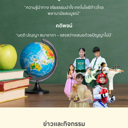
“ความรู้นำทาง จริยธรรมนำใจ เทคโนโลยีก้าวไกล
พลานามัยสมบูรณ์”
คติพจน์
“นตฺถิ ปณฺญา สมาอาภา - แสงสว่างเสมอด้วยปัญญาไม่มี”
ข่าวและกิจกรรม