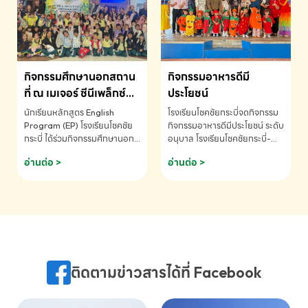
MATHEMATICS AND
MENTAL ARITHMETIC
COMPETITION 2026 - ถ้วย
รางวัลรองชนะเลิศอันดับที่ 2
Mental Arithmetic
กิจกรรมศึกษานอกสถาน
กิจกรรมอาหารดีมี
Competition K2 - ถ้วยรางวัล
รองชนะเลิศอันดับที่ 2 Mental
ที่ ณ เมเจอร์ ซีนีเพล็กซ์
ประโยชน์
Arithmetic Competition
ระดับประถมศึกษา (EP.1-
นักเรียนหลักสูตร English
โรงเรียนโชคชัยกระบี่จดกิจกรรม
K2(Grop) โรงเรียนโชคชัยกระบี่-
6)
Program (EP) โรงเรียนโชคชัย
กิจกรรมอาหารดีมีประโยชน์ ระดับ
สอบถามข้อมูลเพิ่มเติม โทร.
กระบี่ ได้ร่วมกิจกรรมศึกษานอก
อนุบาล โรงเรียนโชคชัยกระบี่-
075-691910
สถานที่ ณ เมเจอร์ ซีนีเพล็กซ์ รับ
สอบถามข้อมูลเพิ่มเติม โทร.
อ่านต่อ >
อ่านต่อ >
ชมภาพยนตร์ Toy Story 5
075-691910
(Soundtrack)เพื่อเสริมทักษะ
การฟังภาษาอังกฤษ เรียนรู้คำ
ศัพท์และการสื่อสารจากเจ้าของ
ภาษา ผ่านประสบการณ์การเรียนรู้
นอกห้องเรียนที่สนุกและสร้างแรง
บันดาลใจ โรงเรียนโชคชัยกระบี่-
สอบถามข้อมูลเพิ่มเติม โทร.
ติดตามข่าวสารได้ที่ Facebook
075-691910