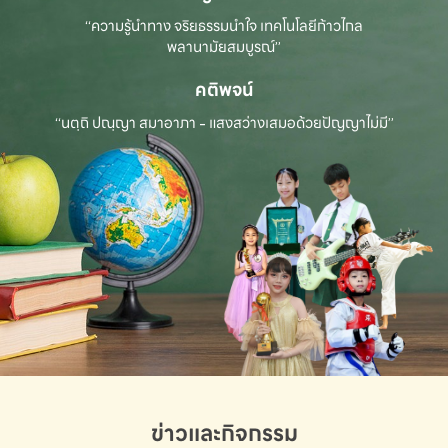
“ความรู้นำทาง จริยธรรมนำใจ เทคโนโลยีก้าวไกล
พลานามัยสมบูรณ์”
คติพจน์
“นตฺถิ ปณฺญา สมาอาภา - แสงสว่างเสมอด้วยปัญญาไม่มี”
ข่าวและกิจกรรม