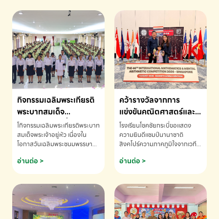
กิจกรรมเฉลิมพระเกียรติ
คว้ารางวัลจากการ
พระบาทสมเด็จ
แข่งขันคณิตศาสตร์และ
พระเจ้าอยู่หัว เนื่องใน
คณิตคิดเร็วนานาชาติ
โกิจกรรมเฉลิมพระเกียรติพระบาท
โรงเรียนโชคชัยกระบี่ขอแสดง
โอกาสวันเฉลิม
ครั้งที่ 46 ประจำปี 2569
สมเด็จพระเจ้าอยู่หัว เนื่องใน
ความยินดีแชมป์นานาชาติ
โอกาสวันเฉลิมพระชนมพรรษา
สิงคโปร์ความภาคภูมิใจจากเวที
พระชนมพรรษา
ณ ประเทศสิงคโปร์
โรงเรียนโชคชัยกระบี่-สอบถาม
ระดับนานาชาติ 🇹🇭🇸🇬
อ่านต่อ >
อ่านต่อ >
ข้อมูลเพิ่มเติม โทร. 075-691910
ด.ช.พัทธนันท์ พรหมพันธ์ ชั้น
อนุบาล EP K3 โรงเรียนโชคชัย
กระบี่ จ.กระบี่ คว้ารางวัลจากการ
แข่งขันคณิตศาสตร์และคณิตคิด
เร็วนานาชาติ ครั้งที่ 46 ประจำปี
2569 ณ ประเทศสิงคโปร์
INTERNATIONAL