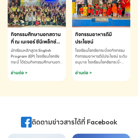
MATHEMATICS AND
MENTAL ARITHMETIC
COMPETITION 2026 - ถ้วย
รางวัลรองชนะเลิศอันดับที่ 2
Mental Arithmetic
กิจกรรมศึกษานอกสถาน
กิจกรรมอาหารดีมี
Competition K2 - ถ้วยรางวัล
รองชนะเลิศอันดับที่ 2 Mental
ที่ ณ เมเจอร์ ซีนีเพล็กซ์
ประโยชน์
Arithmetic Competition
ระดับประถมศึกษา (EP.1-
นักเรียนหลักสูตร English
โรงเรียนโชคชัยกระบี่จดกิจกรรม
K2(Grop) โรงเรียนโชคชัยกระบี่-
6)
Program (EP) โรงเรียนโชคชัย
กิจกรรมอาหารดีมีประโยชน์ ระดับ
สอบถามข้อมูลเพิ่มเติม โทร.
กระบี่ ได้ร่วมกิจกรรมศึกษานอก
อนุบาล โรงเรียนโชคชัยกระบี่-
075-691910
สถานที่ ณ เมเจอร์ ซีนีเพล็กซ์ รับ
สอบถามข้อมูลเพิ่มเติม โทร.
อ่านต่อ >
อ่านต่อ >
ชมภาพยนตร์ Toy Story 5
075-691910
(Soundtrack)เพื่อเสริมทักษะ
การฟังภาษาอังกฤษ เรียนรู้คำ
ศัพท์และการสื่อสารจากเจ้าของ
ภาษา ผ่านประสบการณ์การเรียนรู้
นอกห้องเรียนที่สนุกและสร้างแรง
บันดาลใจ โรงเรียนโชคชัยกระบี่-
สอบถามข้อมูลเพิ่มเติม โทร.
ติดตามข่าวสารได้ที่ Facebook
075-691910