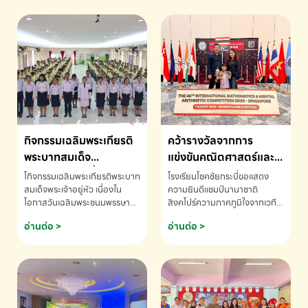
กิจกรรมเฉลิมพระเกียรติ
คว้ารางวัลจากการ
พระบาทสมเด็จ
แข่งขันคณิตศาสตร์และ
พระเจ้าอยู่หัว เนื่องใน
คณิตคิดเร็วนานาชาติ
โกิจกรรมเฉลิมพระเกียรติพระบาท
โรงเรียนโชคชัยกระบี่ขอแสดง
โอกาสวันเฉลิม
ครั้งที่ 46 ประจำปี 2569
สมเด็จพระเจ้าอยู่หัว เนื่องใน
ความยินดีแชมป์นานาชาติ
โอกาสวันเฉลิมพระชนมพรรษา
สิงคโปร์ความภาคภูมิใจจากเวที
พระชนมพรรษา
ณ ประเทศสิงคโปร์
โรงเรียนโชคชัยกระบี่-สอบถาม
ระดับนานาชาติ 🇹🇭🇸🇬
อ่านต่อ >
อ่านต่อ >
ข้อมูลเพิ่มเติม โทร. 075-691910
ด.ช.พัทธนันท์ พรหมพันธ์ ชั้น
อนุบาล EP K3 โรงเรียนโชคชัย
กระบี่ จ.กระบี่ คว้ารางวัลจากการ
แข่งขันคณิตศาสตร์และคณิตคิด
เร็วนานาชาติ ครั้งที่ 46 ประจำปี
2569 ณ ประเทศสิงคโปร์
INTERNATIONAL