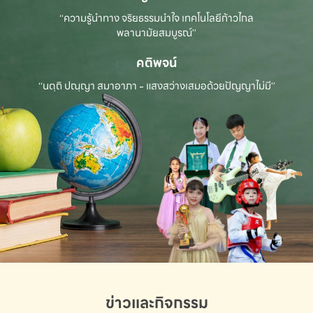
“ความรู้นำทาง จริยธรรมนำใจ เทคโนโลยีก้าวไกล
พลานามัยสมบูรณ์”
คติพจน์
“นตฺถิ ปณฺญา สมาอาภา - แสงสว่างเสมอด้วยปัญญาไม่มี”
ข่าวและกิจกรรม