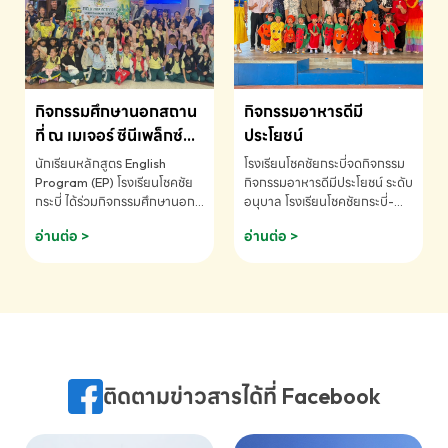
MATHEMATICS AND
MENTAL ARITHMETIC
COMPETITION 2026 - ถ้วย
รางวัลรองชนะเลิศอันดับที่ 2
Mental Arithmetic
กิจกรรมศึกษานอกสถาน
กิจกรรมอาหารดีมี
Competition K2 - ถ้วยรางวัล
รองชนะเลิศอันดับที่ 2 Mental
ที่ ณ เมเจอร์ ซีนีเพล็กซ์
ประโยชน์
Arithmetic Competition
ระดับประถมศึกษา (EP.1-
นักเรียนหลักสูตร English
โรงเรียนโชคชัยกระบี่จดกิจกรรม
K2(Grop) โรงเรียนโชคชัยกระบี่-
6)
Program (EP) โรงเรียนโชคชัย
กิจกรรมอาหารดีมีประโยชน์ ระดับ
สอบถามข้อมูลเพิ่มเติม โทร.
กระบี่ ได้ร่วมกิจกรรมศึกษานอก
อนุบาล โรงเรียนโชคชัยกระบี่-
075-691910
สถานที่ ณ เมเจอร์ ซีนีเพล็กซ์ รับ
สอบถามข้อมูลเพิ่มเติม โทร.
อ่านต่อ >
อ่านต่อ >
ชมภาพยนตร์ Toy Story 5
075-691910
(Soundtrack)เพื่อเสริมทักษะ
การฟังภาษาอังกฤษ เรียนรู้คำ
ศัพท์และการสื่อสารจากเจ้าของ
ภาษา ผ่านประสบการณ์การเรียนรู้
นอกห้องเรียนที่สนุกและสร้างแรง
บันดาลใจ โรงเรียนโชคชัยกระบี่-
สอบถามข้อมูลเพิ่มเติม โทร.
ติดตามข่าวสารได้ที่ Facebook
075-691910