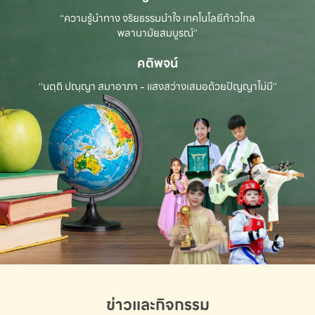
“ความรู้นำทาง จริยธรรมนำใจ เทคโนโลยีก้าวไกล
พลานามัยสมบูรณ์”
คติพจน์
“นตฺถิ ปณฺญา สมาอาภา - แสงสว่างเสมอด้วยปัญญาไม่มี”
ข่าวและกิจกรรม