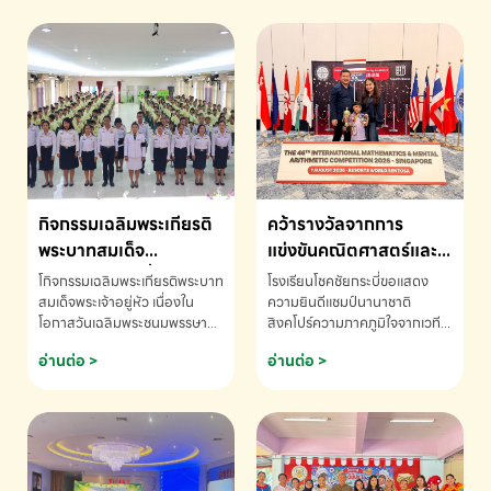
กิจกรรมเฉลิมพระเกียรติ
คว้ารางวัลจากการ
พระบาทสมเด็จ
แข่งขันคณิตศาสตร์และ
พระเจ้าอยู่หัว เนื่องใน
คณิตคิดเร็วนานาชาติ
โกิจกรรมเฉลิมพระเกียรติพระบาท
โรงเรียนโชคชัยกระบี่ขอแสดง
โอกาสวันเฉลิม
ครั้งที่ 46 ประจำปี 2569
สมเด็จพระเจ้าอยู่หัว เนื่องใน
ความยินดีแชมป์นานาชาติ
โอกาสวันเฉลิมพระชนมพรรษา
สิงคโปร์ความภาคภูมิใจจากเวที
พระชนมพรรษา
ณ ประเทศสิงคโปร์
โรงเรียนโชคชัยกระบี่-สอบถาม
ระดับนานาชาติ 🇹🇭🇸🇬
อ่านต่อ >
อ่านต่อ >
ข้อมูลเพิ่มเติม โทร. 075-691910
ด.ช.พัทธนันท์ พรหมพันธ์ ชั้น
อนุบาล EP K3 โรงเรียนโชคชัย
กระบี่ จ.กระบี่ คว้ารางวัลจากการ
แข่งขันคณิตศาสตร์และคณิตคิด
เร็วนานาชาติ ครั้งที่ 46 ประจำปี
2569 ณ ประเทศสิงคโปร์
INTERNATIONAL