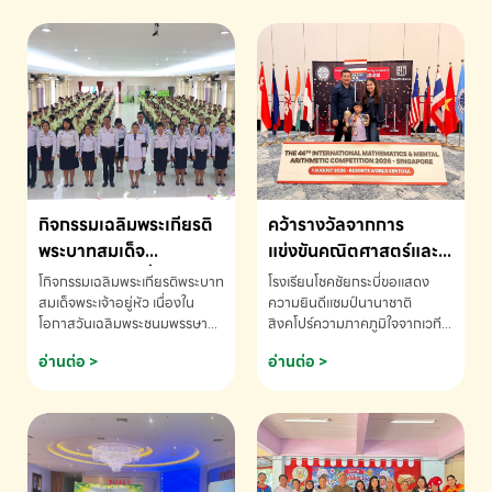
กิจกรรมเฉลิมพระเกียรติ
คว้ารางวัลจากการ
พระบาทสมเด็จ
แข่งขันคณิตศาสตร์และ
พระเจ้าอยู่หัว เนื่องใน
คณิตคิดเร็วนานาชาติ
โกิจกรรมเฉลิมพระเกียรติพระบาท
โรงเรียนโชคชัยกระบี่ขอแสดง
โอกาสวันเฉลิม
ครั้งที่ 46 ประจำปี 2569
สมเด็จพระเจ้าอยู่หัว เนื่องใน
ความยินดีแชมป์นานาชาติ
โอกาสวันเฉลิมพระชนมพรรษา
สิงคโปร์ความภาคภูมิใจจากเวที
พระชนมพรรษา
ณ ประเทศสิงคโปร์
โรงเรียนโชคชัยกระบี่-สอบถาม
ระดับนานาชาติ 🇹🇭🇸🇬
อ่านต่อ >
อ่านต่อ >
ข้อมูลเพิ่มเติม โทร. 075-691910
ด.ช.พัทธนันท์ พรหมพันธ์ ชั้น
อนุบาล EP K3 โรงเรียนโชคชัย
กระบี่ จ.กระบี่ คว้ารางวัลจากการ
แข่งขันคณิตศาสตร์และคณิตคิด
เร็วนานาชาติ ครั้งที่ 46 ประจำปี
2569 ณ ประเทศสิงคโปร์
INTERNATIONAL