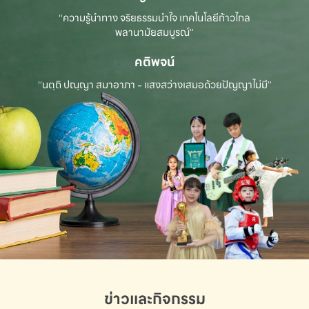
“ความรู้นำทาง จริยธรรมนำใจ เทคโนโลยีก้าวไกล
พลานามัยสมบูรณ์”
คติพจน์
“นตฺถิ ปณฺญา สมาอาภา - แสงสว่างเสมอด้วยปัญญาไม่มี”
ข่าวและกิจกรรม