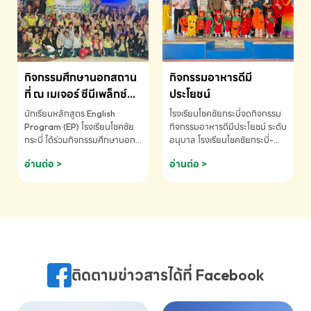
MATHEMATICS AND
MENTAL ARITHMETIC
COMPETITION 2026 - ถ้วย
รางวัลรองชนะเลิศอันดับที่ 2
Mental Arithmetic
กิจกรรมศึกษานอกสถาน
กิจกรรมอาหารดีมี
Competition K2 - ถ้วยรางวัล
รองชนะเลิศอันดับที่ 2 Mental
ที่ ณ เมเจอร์ ซีนีเพล็กซ์
ประโยชน์
Arithmetic Competition
ระดับประถมศึกษา (EP.1-
นักเรียนหลักสูตร English
โรงเรียนโชคชัยกระบี่จดกิจกรรม
K2(Grop) โรงเรียนโชคชัยกระบี่-
6)
Program (EP) โรงเรียนโชคชัย
กิจกรรมอาหารดีมีประโยชน์ ระดับ
สอบถามข้อมูลเพิ่มเติม โทร.
กระบี่ ได้ร่วมกิจกรรมศึกษานอก
อนุบาล โรงเรียนโชคชัยกระบี่-
075-691910
สถานที่ ณ เมเจอร์ ซีนีเพล็กซ์ รับ
สอบถามข้อมูลเพิ่มเติม โทร.
อ่านต่อ >
อ่านต่อ >
ชมภาพยนตร์ Toy Story 5
075-691910
(Soundtrack)เพื่อเสริมทักษะ
การฟังภาษาอังกฤษ เรียนรู้คำ
ศัพท์และการสื่อสารจากเจ้าของ
ภาษา ผ่านประสบการณ์การเรียนรู้
นอกห้องเรียนที่สนุกและสร้างแรง
บันดาลใจ โรงเรียนโชคชัยกระบี่-
สอบถามข้อมูลเพิ่มเติม โทร.
ติดตามข่าวสารได้ที่ Facebook
075-691910