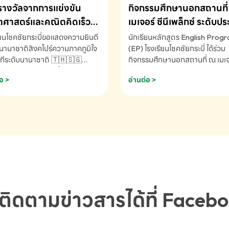
รางวัลจากการแข่งขัน
กิจกรรมศึกษานอกสถานที่ 
ศาสตร์และคณิตคิดเร็ว
เมเจอร์ ซีนีเพล็กซ์ ระดับป
ชาติ ครั้งที่ 46 ประจำปี
ศึกษา (EP.1-6)
ียนโชคชัยกระบี่ขอแสดงความยินดี
นักเรียนหลักสูตร English Prog
 ณ ประเทศสิงคโปร์
นานาชาติสิงคโปร์ความภาคภูมิใจ
(EP) โรงเรียนโชคชัยกระบี่ ได้ร่วม
ทีระดับนานาชาติ 🇹🇭🇸🇬
กิจกรรมศึกษานอกสถานที่ ณ เมเจอ
ัทธนันท์ พรหมพันธ์ ชั้นอนุบาล EP
นีเพล็กซ์ รับชมภาพยนตร์ Toy St
อ >
อ่านต่อ >
เรียนโชคชัยกระบี่ จ.กระบี่ คว้า
(Soundtrack)เพื่อเสริมทักษะการ
ลจากการแข่งขันคณิตศาสตร์และ
ภาษาอังกฤษ เรียนรู้คำศัพท์และก
ิดเร็วนานาชาติ ครั้งที่ 46 ประจำ
สื่อสารจากเจ้าของภาษา ผ่าน
69 ณ ประเทศสิงคโปร์
ประสบการณ์การเรียนรู้นอกห้องเรี
RNATIONAL MATHEMATICS
สนุกและสร้างแรงบันดาลใจ โรงเรี
MENTAL ARITHMETIC
โชคชัยกระบี่-สอบถามข้อมูลเพิ่มเ
ETITION 2026 - ถ้วยรางวัล
โทร. 075-691910
ะเลิศอันดับที่ 2 Mental
metic Competition K2 - ถ้วย
ลรองชนะเลิศอันดับที่ 2 Mental
ติดตามข่าวสารได้ที่ Faceb
metic Competition K2(Grop)
ียนโชคชัยกระบี่-สอบถามข้อมูล
เติม โทร. 075-691910