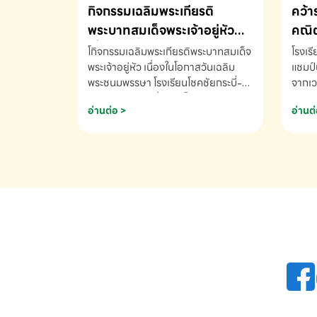
กิจกรรมเฉลิมพระเกียรติ
คว้า
พระบาทสมเด็จพระเจ้าอยู่หัว
คณิต
เนื่องในโอกาสวันเฉลิม
นานา
โกิจกรรมเฉลิมพระเกียรติพระบาทสมเด็จ
โรงเร
พระชนมพรรษา
พระเจ้าอยู่หัว เนื่องในโอกาสวันเฉลิม
2569
แชมป์
พระชนมพรรษา โรงเรียนโชคชัยกระบี่-
จากเว
สอบถามข้อมูลเพิ่มเติม โทร. 075-
ด.ช.พ
อ่านต่อ >
อ่านต่
691910
K3 โรง
รางวั
คณิตค
ปี 25
INTE
AND 
COMP
รองชน
Arith
รางวั
Arith
โรงเร
เพิ่ม