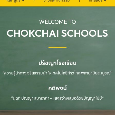
หลักสูตร
ข่าวและกิจกรรม
แกลลอรี่
WELCOME TO
CHOKCHAI SCHOOLS
ปรัชญาโรงเรียน
“ความรู้นำทาง จริยธรรมนำใจ เทคโนโลยีก้าวไกล
พลานามัยสมบูรณ์”
คติพจน์
“นตฺถิ ปณฺญา สมาอาภา - แสงสว่างเสมอด้วยปัญญาไม่มี”