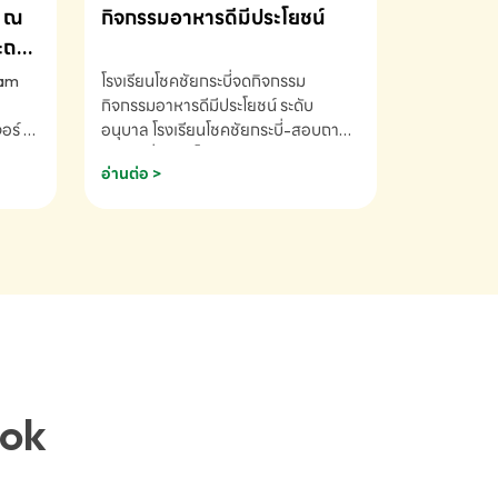
ณ
กิจกรรมอาหารดีมีประโยชน์
ระถม
ram
โรงเรียนโชคชัยกระบี่จดกิจกรรม
กิจกรรมอาหารดีมีประโยชน์ ระดับ
ร์ ซี
อนุบาล โรงเรียนโชคชัยกระบี่-สอบถาม
ory 5
ข้อมูลเพิ่มเติม โทร. 075-691910
อ่านต่อ >
ฟัง
าร
ยนที่
ยน
ติม
ook