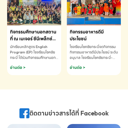
MATHEMATICS AND
MENTAL ARITHMETIC
COMPETITION 2026 - ถ้วย
รางวัลรองชนะเลิศอันดับที่ 2
Mental Arithmetic
กิจกรรมศึกษานอกสถาน
กิจกรรมอาหารดีมี
Competition K2 - ถ้วยรางวัล
รองชนะเลิศอันดับที่ 2 Mental
ที่ ณ เมเจอร์ ซีนีเพล็กซ์
ประโยชน์
Arithmetic Competition
ระดับประถมศึกษา (EP.1-
นักเรียนหลักสูตร English
โรงเรียนโชคชัยกระบี่จดกิจกรรม
K2(Grop) โรงเรียนโชคชัยกระบี่-
6)
Program (EP) โรงเรียนโชคชัย
กิจกรรมอาหารดีมีประโยชน์ ระดับ
สอบถามข้อมูลเพิ่มเติม โทร.
กระบี่ ได้ร่วมกิจกรรมศึกษานอก
อนุบาล โรงเรียนโชคชัยกระบี่-
075-691910
สถานที่ ณ เมเจอร์ ซีนีเพล็กซ์ รับ
สอบถามข้อมูลเพิ่มเติม โทร.
อ่านต่อ >
อ่านต่อ >
ชมภาพยนตร์ Toy Story 5
075-691910
(Soundtrack)เพื่อเสริมทักษะ
การฟังภาษาอังกฤษ เรียนรู้คำ
ศัพท์และการสื่อสารจากเจ้าของ
ภาษา ผ่านประสบการณ์การเรียนรู้
นอกห้องเรียนที่สนุกและสร้างแรง
บันดาลใจ โรงเรียนโชคชัยกระบี่-
สอบถามข้อมูลเพิ่มเติม โทร.
ติดตามข่าวสารได้ที่ Facebook
075-691910