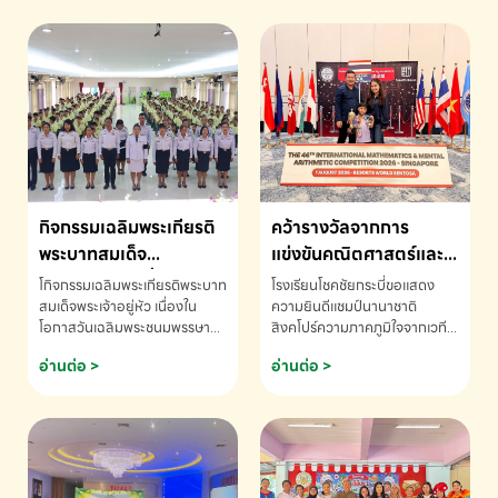
กิจกรรมเฉลิมพระเกียรติ
คว้ารางวัลจากการ
พระบาทสมเด็จ
แข่งขันคณิตศาสตร์และ
พระเจ้าอยู่หัว เนื่องใน
คณิตคิดเร็วนานาชาติ
โกิจกรรมเฉลิมพระเกียรติพระบาท
โรงเรียนโชคชัยกระบี่ขอแสดง
โอกาสวันเฉลิม
ครั้งที่ 46 ประจำปี 2569
สมเด็จพระเจ้าอยู่หัว เนื่องใน
ความยินดีแชมป์นานาชาติ
โอกาสวันเฉลิมพระชนมพรรษา
สิงคโปร์ความภาคภูมิใจจากเวที
พระชนมพรรษา
ณ ประเทศสิงคโปร์
โรงเรียนโชคชัยกระบี่-สอบถาม
ระดับนานาชาติ 🇹🇭🇸🇬
อ่านต่อ >
อ่านต่อ >
ข้อมูลเพิ่มเติม โทร. 075-691910
ด.ช.พัทธนันท์ พรหมพันธ์ ชั้น
อนุบาล EP K3 โรงเรียนโชคชัย
กระบี่ จ.กระบี่ คว้ารางวัลจากการ
แข่งขันคณิตศาสตร์และคณิตคิด
เร็วนานาชาติ ครั้งที่ 46 ประจำปี
2569 ณ ประเทศสิงคโปร์
INTERNATIONAL