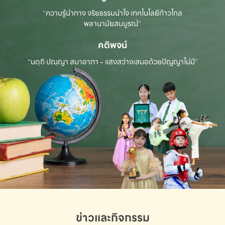
“ความรู้นำทาง จริยธรรมนำใจ เทคโนโลยีก้าวไกล
พลานามัยสมบูรณ์”
คติพจน์
“นตฺถิ ปณฺญา สมาอาภา - แสงสว่างเสมอด้วยปัญญาไม่มี”
ข่าวและกิจกรรม