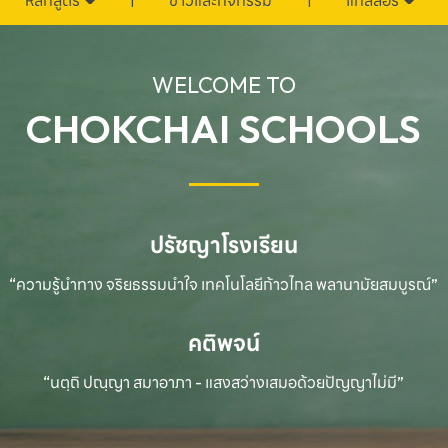
หลักสูตร
ข่าวและกิจกรรม
แกลลอรี่
WELCOME TO
CHOKCHAI SCHOOLS
ปรัชญาโรงเรียน
“ความรู้นำทาง จริยธรรมนำใจ เทคโนโลยีก้าวไกล
พลานามัยสมบูรณ์”
คติพจน์
“นตฺถิ ปณฺญา สมาอาภา - แสงสว่างเสมอด้วยปัญญาไม่มี”