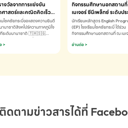
รางวัลจากการแข่งขัน
กิจกรรมศึกษานอกสถานที่ 
ศาสตร์และคณิตคิดเร็ว
เมเจอร์ ซีนีเพล็กซ์ ระดับป
ชาติ ครั้งที่ 46 ประจำปี
ศึกษา (EP.1-6)
ียนโชคชัยกระบี่ขอแสดงความยินดี
นักเรียนหลักสูตร English Prog
 ณ ประเทศสิงคโปร์
นานาชาติสิงคโปร์ความภาคภูมิใจ
(EP) โรงเรียนโชคชัยกระบี่ ได้ร่วม
ทีระดับนานาชาติ 🇹🇭🇸🇬
กิจกรรมศึกษานอกสถานที่ ณ เมเจอ
ัทธนันท์ พรหมพันธ์ ชั้นอนุบาล EP
นีเพล็กซ์ รับชมภาพยนตร์ Toy St
อ >
อ่านต่อ >
เรียนโชคชัยกระบี่ จ.กระบี่ คว้า
(Soundtrack)เพื่อเสริมทักษะการ
ลจากการแข่งขันคณิตศาสตร์และ
ภาษาอังกฤษ เรียนรู้คำศัพท์และก
ิดเร็วนานาชาติ ครั้งที่ 46 ประจำ
สื่อสารจากเจ้าของภาษา ผ่าน
69 ณ ประเทศสิงคโปร์
ประสบการณ์การเรียนรู้นอกห้องเรี
RNATIONAL MATHEMATICS
สนุกและสร้างแรงบันดาลใจ โรงเรี
MENTAL ARITHMETIC
โชคชัยกระบี่-สอบถามข้อมูลเพิ่มเ
ETITION 2026 - ถ้วยรางวัล
โทร. 075-691910
ะเลิศอันดับที่ 2 Mental
metic Competition K2 - ถ้วย
ลรองชนะเลิศอันดับที่ 2 Mental
ติดตามข่าวสารได้ที่ Faceb
metic Competition K2(Grop)
ียนโชคชัยกระบี่-สอบถามข้อมูล
เติม โทร. 075-691910