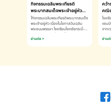
กิจกรรมเฉลิมพระเกียรติ
คว้า
พระบาทสมเด็จพระเจ้าอยู่หัว
คณิต
เนื่องในโอกาสวันเฉลิม
นานา
โกิจกรรมเฉลิมพระเกียรติพระบาทสมเด็จ
โรงเร
พระชนมพรรษา
พระเจ้าอยู่หัว เนื่องในโอกาสวันเฉลิม
2569
แชมป์
พระชนมพรรษา โรงเรียนโชคชัยกระบี่-
จากเว
สอบถามข้อมูลเพิ่มเติม โทร. 075-
ด.ช.พ
อ่านต่อ >
อ่านต่
691910
K3 โรง
รางวั
คณิตค
ปี 25
INTE
AND 
COMP
รองชน
Arith
รางวั
Arith
โรงเร
เพิ่ม