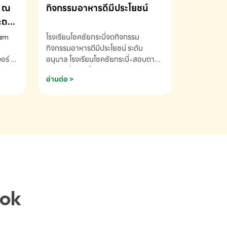
ณ
กิจกรรมอาหารดีมีประโยชน์
ระถม
ram
โรงเรียนโชคชัยกระบี่จดกิจกรรม
กิจกรรมอาหารดีมีประโยชน์ ระดับ
ร์ ซี
อนุบาล โรงเรียนโชคชัยกระบี่-สอบถาม
ory 5
ข้อมูลเพิ่มเติม โทร. 075-691910
อ่านต่อ >
ฟัง
าร
ยนที่
ยน
ติม
ook