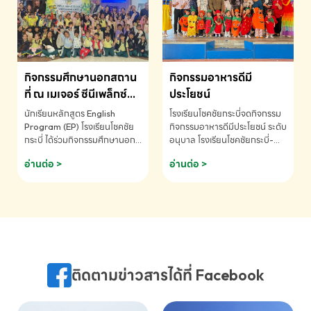
MATHEMATICS AND
MENTAL ARITHMETIC
COMPETITION 2026 - ถ้วย
รางวัลรองชนะเลิศอันดับที่ 2
Mental Arithmetic
กิจกรรมศึกษานอกสถาน
กิจกรรมอาหารดีมี
Competition K2 - ถ้วยรางวัล
รองชนะเลิศอันดับที่ 2 Mental
ที่ ณ เมเจอร์ ซีนีเพล็กซ์
ประโยชน์
Arithmetic Competition
ระดับประถมศึกษา (EP.1-
นักเรียนหลักสูตร English
โรงเรียนโชคชัยกระบี่จดกิจกรรม
K2(Grop) โรงเรียนโชคชัยกระบี่-
6)
Program (EP) โรงเรียนโชคชัย
กิจกรรมอาหารดีมีประโยชน์ ระดับ
สอบถามข้อมูลเพิ่มเติม โทร.
กระบี่ ได้ร่วมกิจกรรมศึกษานอก
อนุบาล โรงเรียนโชคชัยกระบี่-
075-691910
สถานที่ ณ เมเจอร์ ซีนีเพล็กซ์ รับ
สอบถามข้อมูลเพิ่มเติม โทร.
อ่านต่อ >
อ่านต่อ >
ชมภาพยนตร์ Toy Story 5
075-691910
(Soundtrack)เพื่อเสริมทักษะ
การฟังภาษาอังกฤษ เรียนรู้คำ
ศัพท์และการสื่อสารจากเจ้าของ
ภาษา ผ่านประสบการณ์การเรียนรู้
นอกห้องเรียนที่สนุกและสร้างแรง
บันดาลใจ โรงเรียนโชคชัยกระบี่-
สอบถามข้อมูลเพิ่มเติม โทร.
ติดตามข่าวสารได้ที่ Facebook
075-691910