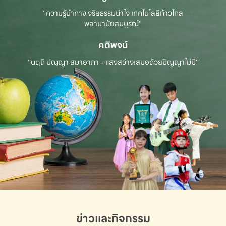
“ความรู้นำทาง จริยธรรมนำใจ เทคโนโลยีก้าวไกล
พลานามัยสมบูรณ์”
คติพจน์
“นตฺถิ ปณฺญา สมาอาภา - แสงสว่างเสมอด้วยปัญญาไม่มี”
ข่าวและกิจกรรม