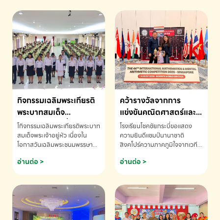
กิจกรรมเฉลิมพระเกียรติ
คว้ารางวัลจากการ
พระบาทสมเด็จ
แข่งขันคณิตศาสตร์และ
พระเจ้าอยู่หัว เนื่องใน
คณิตคิดเร็วนานาชาติ
โกิจกรรมเฉลิมพระเกียรติพระบาท
โรงเรียนโชคชัยกระบี่ขอแสดง
โอกาสวันเฉลิม
ครั้งที่ 46 ประจำปี 2569
สมเด็จพระเจ้าอยู่หัว เนื่องใน
ความยินดีแชมป์นานาชาติ
โอกาสวันเฉลิมพระชนมพรรษา
สิงคโปร์ความภาคภูมิใจจากเวที
พระชนมพรรษา
ณ ประเทศสิงคโปร์
โรงเรียนโชคชัยกระบี่-สอบถาม
ระดับนานาชาติ 🇹🇭🇸🇬
อ่านต่อ >
อ่านต่อ >
ข้อมูลเพิ่มเติม โทร. 075-691910
ด.ช.พัทธนันท์ พรหมพันธ์ ชั้น
อนุบาล EP K3 โรงเรียนโชคชัย
กระบี่ จ.กระบี่ คว้ารางวัลจากการ
แข่งขันคณิตศาสตร์และคณิตคิด
เร็วนานาชาติ ครั้งที่ 46 ประจำปี
2569 ณ ประเทศสิงคโปร์
INTERNATIONAL