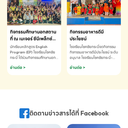
MATHEMATICS AND
MENTAL ARITHMETIC
COMPETITION 2026 - ถ้วย
รางวัลรองชนะเลิศอันดับที่ 2
Mental Arithmetic
กิจกรรมศึกษานอกสถาน
กิจกรรมอาหารดีมี
Competition K2 - ถ้วยรางวัล
รองชนะเลิศอันดับที่ 2 Mental
ที่ ณ เมเจอร์ ซีนีเพล็กซ์
ประโยชน์
Arithmetic Competition
ระดับประถมศึกษา (EP.1-
นักเรียนหลักสูตร English
โรงเรียนโชคชัยกระบี่จดกิจกรรม
K2(Grop) โรงเรียนโชคชัยกระบี่-
6)
Program (EP) โรงเรียนโชคชัย
กิจกรรมอาหารดีมีประโยชน์ ระดับ
สอบถามข้อมูลเพิ่มเติม โทร.
กระบี่ ได้ร่วมกิจกรรมศึกษานอก
อนุบาล โรงเรียนโชคชัยกระบี่-
075-691910
สถานที่ ณ เมเจอร์ ซีนีเพล็กซ์ รับ
สอบถามข้อมูลเพิ่มเติม โทร.
อ่านต่อ >
อ่านต่อ >
ชมภาพยนตร์ Toy Story 5
075-691910
(Soundtrack)เพื่อเสริมทักษะ
การฟังภาษาอังกฤษ เรียนรู้คำ
ศัพท์และการสื่อสารจากเจ้าของ
ภาษา ผ่านประสบการณ์การเรียนรู้
นอกห้องเรียนที่สนุกและสร้างแรง
บันดาลใจ โรงเรียนโชคชัยกระบี่-
สอบถามข้อมูลเพิ่มเติม โทร.
ติดตามข่าวสารได้ที่ Facebook
075-691910