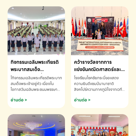
กิจกรรมเฉลิมพระเกียรติ
คว้ารางวัลจากการ
พระบาทสมเด็จ
แข่งขันคณิตศาสตร์และ
พระเจ้าอยู่หัว เนื่องใน
คณิตคิดเร็วนานาชาติ
โกิจกรรมเฉลิมพระเกียรติพระบาท
โรงเรียนโชคชัยกระบี่ขอแสดง
โอกาสวันเฉลิม
ครั้งที่ 46 ประจำปี 2569
สมเด็จพระเจ้าอยู่หัว เนื่องใน
ความยินดีแชมป์นานาชาติ
โอกาสวันเฉลิมพระชนมพรรษา
สิงคโปร์ความภาคภูมิใจจากเวที
พระชนมพรรษา
ณ ประเทศสิงคโปร์
โรงเรียนโชคชัยกระบี่-สอบถาม
ระดับนานาชาติ 🇹🇭🇸🇬
อ่านต่อ >
อ่านต่อ >
ข้อมูลเพิ่มเติม โทร. 075-691910
ด.ช.พัทธนันท์ พรหมพันธ์ ชั้น
อนุบาล EP K3 โรงเรียนโชคชัย
กระบี่ จ.กระบี่ คว้ารางวัลจากการ
แข่งขันคณิตศาสตร์และคณิตคิด
เร็วนานาชาติ ครั้งที่ 46 ประจำปี
2569 ณ ประเทศสิงคโปร์
INTERNATIONAL