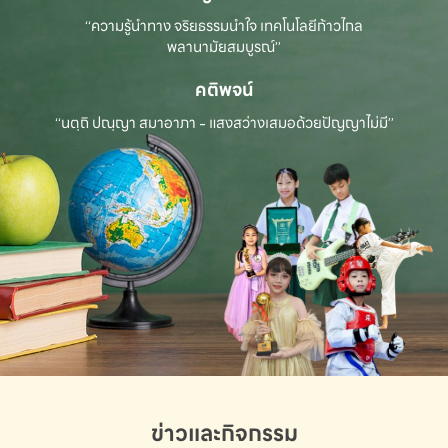
“ความรู้นำทาง จริยธรรมนำใจ เทคโนโลยีก้าวไกล
พลานามัยสมบูรณ์”
คติพจน์
“นตฺถิ ปณฺญา สมาอาภา - แสงสว่างเสมอด้วยปัญญาไม่มี”
ข่าวและกิจกรรม