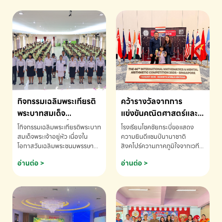
กิจกรรมเฉลิมพระเกียรติ
คว้ารางวัลจากการ
พระบาทสมเด็จ
แข่งขันคณิตศาสตร์และ
พระเจ้าอยู่หัว เนื่องใน
คณิตคิดเร็วนานาชาติ
โกิจกรรมเฉลิมพระเกียรติพระบาท
โรงเรียนโชคชัยกระบี่ขอแสดง
โอกาสวันเฉลิม
ครั้งที่ 46 ประจำปี 2569
สมเด็จพระเจ้าอยู่หัว เนื่องใน
ความยินดีแชมป์นานาชาติ
โอกาสวันเฉลิมพระชนมพรรษา
สิงคโปร์ความภาคภูมิใจจากเวที
พระชนมพรรษา
ณ ประเทศสิงคโปร์
โรงเรียนโชคชัยกระบี่-สอบถาม
ระดับนานาชาติ 🇹🇭🇸🇬
อ่านต่อ >
อ่านต่อ >
ข้อมูลเพิ่มเติม โทร. 075-691910
ด.ช.พัทธนันท์ พรหมพันธ์ ชั้น
อนุบาล EP K3 โรงเรียนโชคชัย
กระบี่ จ.กระบี่ คว้ารางวัลจากการ
แข่งขันคณิตศาสตร์และคณิตคิด
เร็วนานาชาติ ครั้งที่ 46 ประจำปี
2569 ณ ประเทศสิงคโปร์
INTERNATIONAL