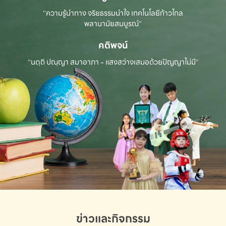
“ความรู้นำทาง จริยธรรมนำใจ เทคโนโลยีก้าวไกล
พลานามัยสมบูรณ์”
คติพจน์
“นตฺถิ ปณฺญา สมาอาภา - แสงสว่างเสมอด้วยปัญญาไม่มี”
ข่าวและกิจกรรม