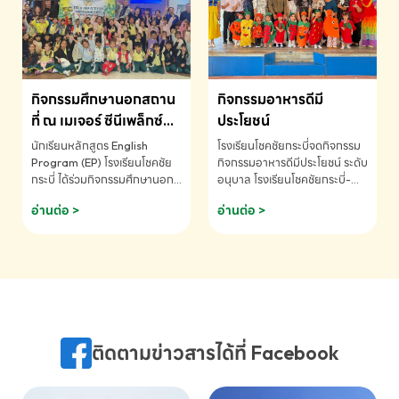
MATHEMATICS AND
MENTAL ARITHMETIC
COMPETITION 2026 - ถ้วย
รางวัลรองชนะเลิศอันดับที่ 2
Mental Arithmetic
กิจกรรมศึกษานอกสถาน
กิจกรรมอาหารดีมี
Competition K2 - ถ้วยรางวัล
รองชนะเลิศอันดับที่ 2 Mental
ที่ ณ เมเจอร์ ซีนีเพล็กซ์
ประโยชน์
Arithmetic Competition
ระดับประถมศึกษา (EP.1-
นักเรียนหลักสูตร English
โรงเรียนโชคชัยกระบี่จดกิจกรรม
K2(Grop) โรงเรียนโชคชัยกระบี่-
6)
Program (EP) โรงเรียนโชคชัย
กิจกรรมอาหารดีมีประโยชน์ ระดับ
สอบถามข้อมูลเพิ่มเติม โทร.
กระบี่ ได้ร่วมกิจกรรมศึกษานอก
อนุบาล โรงเรียนโชคชัยกระบี่-
075-691910
สถานที่ ณ เมเจอร์ ซีนีเพล็กซ์ รับ
สอบถามข้อมูลเพิ่มเติม โทร.
อ่านต่อ >
อ่านต่อ >
ชมภาพยนตร์ Toy Story 5
075-691910
(Soundtrack)เพื่อเสริมทักษะ
การฟังภาษาอังกฤษ เรียนรู้คำ
ศัพท์และการสื่อสารจากเจ้าของ
ภาษา ผ่านประสบการณ์การเรียนรู้
นอกห้องเรียนที่สนุกและสร้างแรง
บันดาลใจ โรงเรียนโชคชัยกระบี่-
สอบถามข้อมูลเพิ่มเติม โทร.
ติดตามข่าวสารได้ที่ Facebook
075-691910