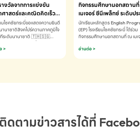
รางวัลจากการแข่งขัน
กิจกรรมศึกษานอกสถานที่ 
ศาสตร์และคณิตคิดเร็ว
เมเจอร์ ซีนีเพล็กซ์ ระดับป
ชาติ ครั้งที่ 46 ประจำปี
ศึกษา (EP.1-6)
ียนโชคชัยกระบี่ขอแสดงความยินดี
นักเรียนหลักสูตร English Prog
 ณ ประเทศสิงคโปร์
นานาชาติสิงคโปร์ความภาคภูมิใจ
(EP) โรงเรียนโชคชัยกระบี่ ได้ร่วม
ทีระดับนานาชาติ 🇹🇭🇸🇬
กิจกรรมศึกษานอกสถานที่ ณ เมเจอ
ัทธนันท์ พรหมพันธ์ ชั้นอนุบาล EP
นีเพล็กซ์ รับชมภาพยนตร์ Toy St
อ >
อ่านต่อ >
เรียนโชคชัยกระบี่ จ.กระบี่ คว้า
(Soundtrack)เพื่อเสริมทักษะการ
ลจากการแข่งขันคณิตศาสตร์และ
ภาษาอังกฤษ เรียนรู้คำศัพท์และก
ิดเร็วนานาชาติ ครั้งที่ 46 ประจำ
สื่อสารจากเจ้าของภาษา ผ่าน
69 ณ ประเทศสิงคโปร์
ประสบการณ์การเรียนรู้นอกห้องเรี
RNATIONAL MATHEMATICS
สนุกและสร้างแรงบันดาลใจ โรงเรี
MENTAL ARITHMETIC
โชคชัยกระบี่-สอบถามข้อมูลเพิ่มเ
ETITION 2026 - ถ้วยรางวัล
โทร. 075-691910
ะเลิศอันดับที่ 2 Mental
metic Competition K2 - ถ้วย
ลรองชนะเลิศอันดับที่ 2 Mental
ติดตามข่าวสารได้ที่ Faceb
metic Competition K2(Grop)
ียนโชคชัยกระบี่-สอบถามข้อมูล
เติม โทร. 075-691910