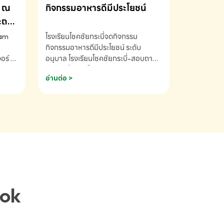
ณ
กิจกรรมอาหารดีมีประโยชน์
ระถม
ram
โรงเรียนโชคชัยกระบี่จดกิจกรรม
กิจกรรมอาหารดีมีประโยชน์ ระดับ
ร์ ซี
อนุบาล โรงเรียนโชคชัยกระบี่-สอบถาม
ory 5
ข้อมูลเพิ่มเติม โทร. 075-691910
อ่านต่อ >
ฟัง
าร
ยนที่
ยน
ติม
ook