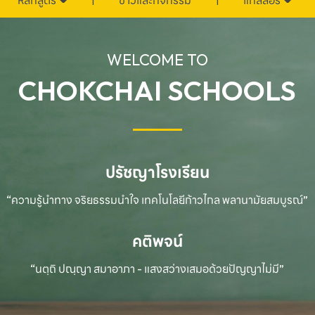
หลักสูตร
ข่าวและกิจกรรม
แกลลอรี่
WELCOME TO
CHOKCHAI SCHOOLS
ปรัชญาโรงเรียน
“ความรู้นำทาง จริยธรรมนำใจ เทคโนโลยีก้าวไกล
พลานามัยสมบูรณ์”
คติพจน์
“นตฺถิ ปณฺญา สมาอาภา - แสงสว่างเสมอด้วยปัญญาไม่มี”