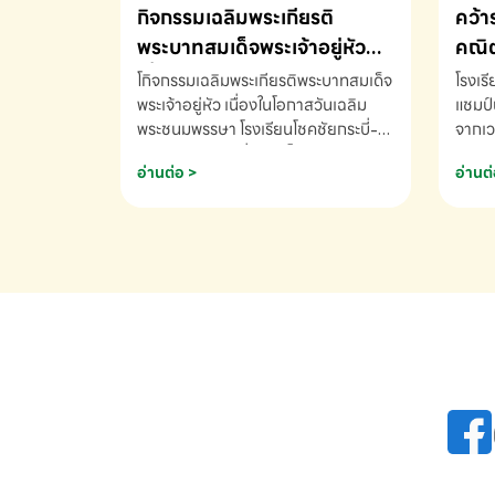
กิจกรรมเฉลิมพระเกียรติ
คว้า
พระบาทสมเด็จพระเจ้าอยู่หัว
คณิต
เนื่องในโอกาสวันเฉลิม
นานา
โกิจกรรมเฉลิมพระเกียรติพระบาทสมเด็จ
โรงเร
พระชนมพรรษา
พระเจ้าอยู่หัว เนื่องในโอกาสวันเฉลิม
2569
แชมป์
พระชนมพรรษา โรงเรียนโชคชัยกระบี่-
จากเว
สอบถามข้อมูลเพิ่มเติม โทร. 075-
ด.ช.พ
อ่านต่อ >
อ่านต่
691910
K3 โรง
รางวั
คณิตค
ปี 25
INTE
AND 
COMP
รองชน
Arith
รางวั
Arith
โรงเร
เพิ่ม