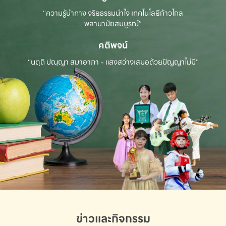
“ความรู้นำทาง จริยธรรมนำใจ เทคโนโลยีก้าวไกล
พลานามัยสมบูรณ์”
คติพจน์
“นตฺถิ ปณฺญา สมาอาภา - แสงสว่างเสมอด้วยปัญญาไม่มี”
ข่าวและกิจกรรม