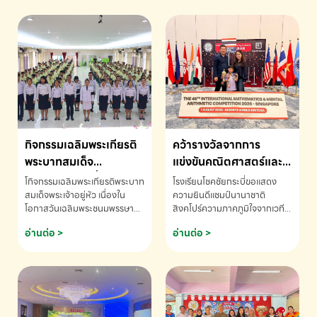
กิจกรรมเฉลิมพระเกียรติ
คว้ารางวัลจากการ
พระบาทสมเด็จ
แข่งขันคณิตศาสตร์และ
พระเจ้าอยู่หัว เนื่องใน
คณิตคิดเร็วนานาชาติ
โกิจกรรมเฉลิมพระเกียรติพระบาท
โรงเรียนโชคชัยกระบี่ขอแสดง
โอกาสวันเฉลิม
ครั้งที่ 46 ประจำปี 2569
สมเด็จพระเจ้าอยู่หัว เนื่องใน
ความยินดีแชมป์นานาชาติ
โอกาสวันเฉลิมพระชนมพรรษา
สิงคโปร์ความภาคภูมิใจจากเวที
พระชนมพรรษา
ณ ประเทศสิงคโปร์
โรงเรียนโชคชัยกระบี่-สอบถาม
ระดับนานาชาติ 🇹🇭🇸🇬
อ่านต่อ >
อ่านต่อ >
ข้อมูลเพิ่มเติม โทร. 075-691910
ด.ช.พัทธนันท์ พรหมพันธ์ ชั้น
อนุบาล EP K3 โรงเรียนโชคชัย
กระบี่ จ.กระบี่ คว้ารางวัลจากการ
แข่งขันคณิตศาสตร์และคณิตคิด
เร็วนานาชาติ ครั้งที่ 46 ประจำปี
2569 ณ ประเทศสิงคโปร์
INTERNATIONAL