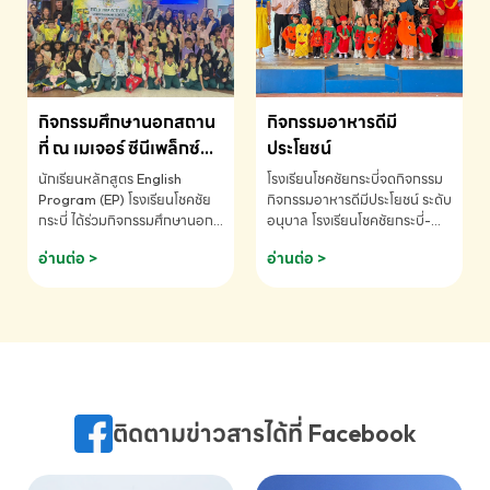
MATHEMATICS AND
MENTAL ARITHMETIC
COMPETITION 2026 - ถ้วย
รางวัลรองชนะเลิศอันดับที่ 2
Mental Arithmetic
กิจกรรมศึกษานอกสถาน
กิจกรรมอาหารดีมี
Competition K2 - ถ้วยรางวัล
รองชนะเลิศอันดับที่ 2 Mental
ที่ ณ เมเจอร์ ซีนีเพล็กซ์
ประโยชน์
Arithmetic Competition
ระดับประถมศึกษา (EP.1-
นักเรียนหลักสูตร English
โรงเรียนโชคชัยกระบี่จดกิจกรรม
K2(Grop) โรงเรียนโชคชัยกระบี่-
6)
Program (EP) โรงเรียนโชคชัย
กิจกรรมอาหารดีมีประโยชน์ ระดับ
สอบถามข้อมูลเพิ่มเติม โทร.
กระบี่ ได้ร่วมกิจกรรมศึกษานอก
อนุบาล โรงเรียนโชคชัยกระบี่-
075-691910
สถานที่ ณ เมเจอร์ ซีนีเพล็กซ์ รับ
สอบถามข้อมูลเพิ่มเติม โทร.
อ่านต่อ >
อ่านต่อ >
ชมภาพยนตร์ Toy Story 5
075-691910
(Soundtrack)เพื่อเสริมทักษะ
การฟังภาษาอังกฤษ เรียนรู้คำ
ศัพท์และการสื่อสารจากเจ้าของ
ภาษา ผ่านประสบการณ์การเรียนรู้
นอกห้องเรียนที่สนุกและสร้างแรง
บันดาลใจ โรงเรียนโชคชัยกระบี่-
สอบถามข้อมูลเพิ่มเติม โทร.
ติดตามข่าวสารได้ที่ Facebook
075-691910