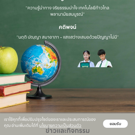
“ความรู้นำทาง จริยธรรมนำใจ เทคโนโลยีก้าวไกล
พลานามัยสมบูรณ์”
คติพจน์
“นตฺถิ ปณฺญา สมาอาภา - แสงสว่างเสมอด้วยปัญญาไม่มี”
เราใช้คุกกี้เพื่อปรับปรุงไซต์ของเราและประสบการณ์ของ
ยอมรับ
คุณ อ่านเพิ่มเติมได้ที่
นโยบายความเป็นส่วนตัว
ข่าวและกิจกรรม