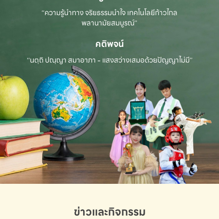
“ความรู้นำทาง จริยธรรมนำใจ เทคโนโลยีก้าวไกล
พลานามัยสมบูรณ์”
คติพจน์
“นตฺถิ ปณฺญา สมาอาภา - แสงสว่างเสมอด้วยปัญญาไม่มี”
ข่าวและกิจกรรม