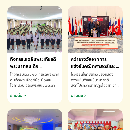
กิจกรรมเฉลิมพระเกียรติ
คว้ารางวัลจากการ
พระบาทสมเด็จ
แข่งขันคณิตศาสตร์และ
พระเจ้าอยู่หัว เนื่องใน
คณิตคิดเร็วนานาชาติ
โกิจกรรมเฉลิมพระเกียรติพระบาท
โรงเรียนโชคชัยกระบี่ขอแสดง
โอกาสวันเฉลิม
ครั้งที่ 46 ประจำปี 2569
สมเด็จพระเจ้าอยู่หัว เนื่องใน
ความยินดีแชมป์นานาชาติ
โอกาสวันเฉลิมพระชนมพรรษา
สิงคโปร์ความภาคภูมิใจจากเวที
พระชนมพรรษา
ณ ประเทศสิงคโปร์
โรงเรียนโชคชัยกระบี่-สอบถาม
ระดับนานาชาติ 🇹🇭🇸🇬
อ่านต่อ >
อ่านต่อ >
ข้อมูลเพิ่มเติม โทร. 075-691910
ด.ช.พัทธนันท์ พรหมพันธ์ ชั้น
อนุบาล EP K3 โรงเรียนโชคชัย
กระบี่ จ.กระบี่ คว้ารางวัลจากการ
แข่งขันคณิตศาสตร์และคณิตคิด
เร็วนานาชาติ ครั้งที่ 46 ประจำปี
2569 ณ ประเทศสิงคโปร์
INTERNATIONAL