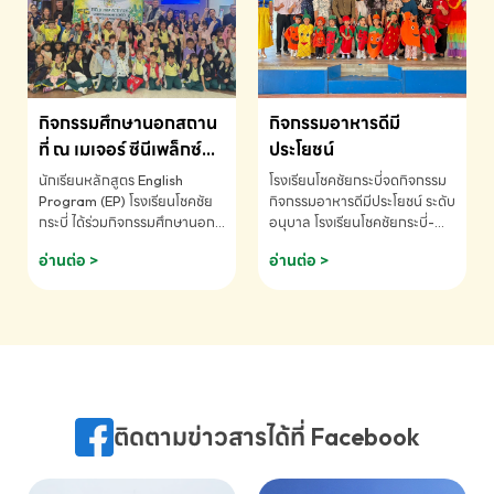
MATHEMATICS AND
MENTAL ARITHMETIC
COMPETITION 2026 - ถ้วย
รางวัลรองชนะเลิศอันดับที่ 2
Mental Arithmetic
กิจกรรมศึกษานอกสถาน
กิจกรรมอาหารดีมี
Competition K2 - ถ้วยรางวัล
รองชนะเลิศอันดับที่ 2 Mental
ที่ ณ เมเจอร์ ซีนีเพล็กซ์
ประโยชน์
Arithmetic Competition
ระดับประถมศึกษา (EP.1-
นักเรียนหลักสูตร English
โรงเรียนโชคชัยกระบี่จดกิจกรรม
K2(Grop) โรงเรียนโชคชัยกระบี่-
6)
Program (EP) โรงเรียนโชคชัย
กิจกรรมอาหารดีมีประโยชน์ ระดับ
สอบถามข้อมูลเพิ่มเติม โทร.
กระบี่ ได้ร่วมกิจกรรมศึกษานอก
อนุบาล โรงเรียนโชคชัยกระบี่-
075-691910
สถานที่ ณ เมเจอร์ ซีนีเพล็กซ์ รับ
สอบถามข้อมูลเพิ่มเติม โทร.
อ่านต่อ >
อ่านต่อ >
ชมภาพยนตร์ Toy Story 5
075-691910
(Soundtrack)เพื่อเสริมทักษะ
การฟังภาษาอังกฤษ เรียนรู้คำ
ศัพท์และการสื่อสารจากเจ้าของ
ภาษา ผ่านประสบการณ์การเรียนรู้
นอกห้องเรียนที่สนุกและสร้างแรง
บันดาลใจ โรงเรียนโชคชัยกระบี่-
สอบถามข้อมูลเพิ่มเติม โทร.
ติดตามข่าวสารได้ที่ Facebook
075-691910