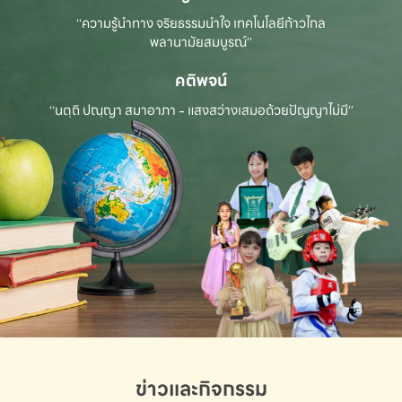
“ความรู้นำทาง จริยธรรมนำใจ เทคโนโลยีก้าวไกล
พลานามัยสมบูรณ์”
คติพจน์
“นตฺถิ ปณฺญา สมาอาภา - แสงสว่างเสมอด้วยปัญญาไม่มี”
ข่าวและกิจกรรม