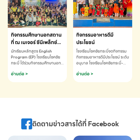
MATHEMATICS AND
MENTAL ARITHMETIC
COMPETITION 2026 - ถ้วย
รางวัลรองชนะเลิศอันดับที่ 2
Mental Arithmetic
กิจกรรมศึกษานอกสถาน
กิจกรรมอาหารดีมี
Competition K2 - ถ้วยรางวัล
รองชนะเลิศอันดับที่ 2 Mental
ที่ ณ เมเจอร์ ซีนีเพล็กซ์
ประโยชน์
Arithmetic Competition
ระดับประถมศึกษา (EP.1-
นักเรียนหลักสูตร English
โรงเรียนโชคชัยกระบี่จดกิจกรรม
K2(Grop) โรงเรียนโชคชัยกระบี่-
6)
Program (EP) โรงเรียนโชคชัย
กิจกรรมอาหารดีมีประโยชน์ ระดับ
สอบถามข้อมูลเพิ่มเติม โทร.
กระบี่ ได้ร่วมกิจกรรมศึกษานอก
อนุบาล โรงเรียนโชคชัยกระบี่-
075-691910
สถานที่ ณ เมเจอร์ ซีนีเพล็กซ์ รับ
สอบถามข้อมูลเพิ่มเติม โทร.
อ่านต่อ >
อ่านต่อ >
ชมภาพยนตร์ Toy Story 5
075-691910
(Soundtrack)เพื่อเสริมทักษะ
การฟังภาษาอังกฤษ เรียนรู้คำ
ศัพท์และการสื่อสารจากเจ้าของ
ภาษา ผ่านประสบการณ์การเรียนรู้
นอกห้องเรียนที่สนุกและสร้างแรง
บันดาลใจ โรงเรียนโชคชัยกระบี่-
สอบถามข้อมูลเพิ่มเติม โทร.
ติดตามข่าวสารได้ที่ Facebook
075-691910