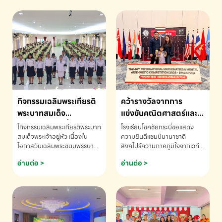
กิจกรรมเฉลิมพระเกียรติ
คว้ารางวัลจากการ
พระบาทสมเด็จ
แข่งขันคณิตศาสตร์และ
พระเจ้าอยู่หัว เนื่องใน
คณิตคิดเร็วนานาชาติ
โกิจกรรมเฉลิมพระเกียรติพระบาท
โรงเรียนโชคชัยกระบี่ขอแสดง
โอกาสวันเฉลิม
ครั้งที่ 46 ประจำปี 2569
สมเด็จพระเจ้าอยู่หัว เนื่องใน
ความยินดีแชมป์นานาชาติ
โอกาสวันเฉลิมพระชนมพรรษา
สิงคโปร์ความภาคภูมิใจจากเวที
พระชนมพรรษา
ณ ประเทศสิงคโปร์
โรงเรียนโชคชัยกระบี่-สอบถาม
ระดับนานาชาติ 🇹🇭🇸🇬
อ่านต่อ >
อ่านต่อ >
ข้อมูลเพิ่มเติม โทร. 075-691910
ด.ช.พัทธนันท์ พรหมพันธ์ ชั้น
อนุบาล EP K3 โรงเรียนโชคชัย
กระบี่ จ.กระบี่ คว้ารางวัลจากการ
แข่งขันคณิตศาสตร์และคณิตคิด
เร็วนานาชาติ ครั้งที่ 46 ประจำปี
2569 ณ ประเทศสิงคโปร์
INTERNATIONAL